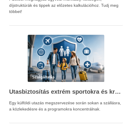
díjstruktúrák és tippek az előzetes kalkulációhoz. Tudj meg
többet!
Szolgáltatás
Utasbiztosítás extrém sportokra és krónikus betegségek esetén: mire figyelj utazás előtt?
Egy külföldi utazás megszervezése során sokan a szállásra,
a közlekedésre és a programokra koncentrálnak.