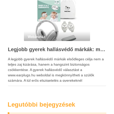
Webáruház
Legjobb gyerek hallásvédő márkák: mire figyeljenek a szülők választáskor?
A legjobb gyerek hallásvédő márkák elsődleges célja nem a
teljes zaj kizárása, hanem a hangszint biztonságos
csökkentése. A gyerek hallásvédő választást a
www.earplugs.hu weboldal is megkönnyítheti a szülők
számára. A túl erős elszigetelés a gyerekeknél
kényelmetlenséget, félelmet vagy dezorientáltságot is
okozhat. A jó hallásvédő egyensúlyt teremt, védi a fület,
miközben …
Legutóbbi bejegyzések