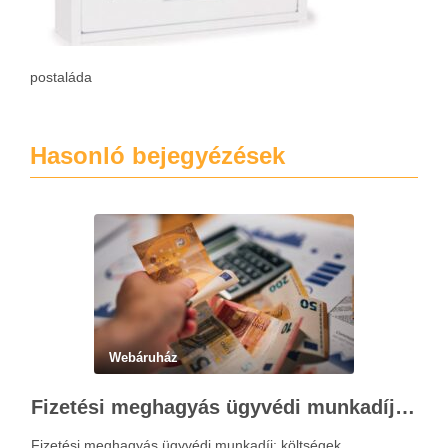
postaláda
Hasonló bejegyézések
Webáruház
Fizetési meghagyás ügyvédi munkadíja: teljes költségvetési útmutató
Fizetési meghagyás ügyvédi munkadíj: költségek,