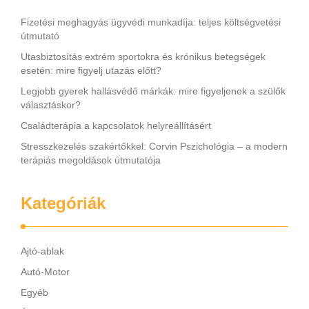
Fizetési meghagyás ügyvédi munkadíja: teljes költségvetési
útmutató
Utasbiztosítás extrém sportokra és krónikus betegségek
esetén: mire figyelj utazás előtt?
Legjobb gyerek hallásvédő márkák: mire figyeljenek a szülők
választáskor?
Családterápia a kapcsolatok helyreállításért
Stresszkezelés szakértőkkel: Corvin Pszichológia – a modern
terápiás megoldások útmutatója
Kategóriák
Ajtó-ablak
Autó-Motor
Egyéb