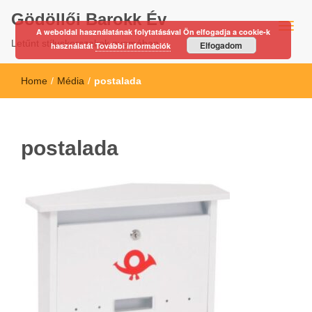
Gödöllői Barokk Év
A weboldal használatának folytatásával Ön elfogadja a cookie-k
Letűnt stíluskorszakok nyomában…
Elfogadom
használatát
További információk
Home
/
Média
/
postalada
postalada