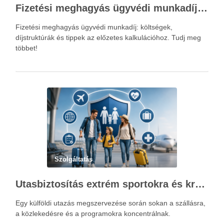
Fizetési meghagyás ügyvédi munkadíja: teljes költségvetési útmutató
Fizetési meghagyás ügyvédi munkadíj: költségek,
díjstruktúrák és tippek az előzetes kalkulációhoz. Tudj meg
többet!
Szolgáltatás
Utasbiztosítás extrém sportokra és krónikus betegségek esetén: mire figyelj utazás előtt?
Egy külföldi utazás megszervezése során sokan a szállásra,
a közlekedésre és a programokra koncentrálnak.