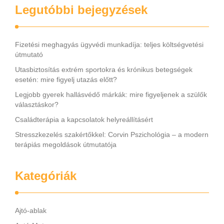
Legutóbbi bejegyzések
Fizetési meghagyás ügyvédi munkadíja: teljes költségvetési
útmutató
Utasbiztosítás extrém sportokra és krónikus betegségek
esetén: mire figyelj utazás előtt?
Legjobb gyerek hallásvédő márkák: mire figyeljenek a szülők
választáskor?
Családterápia a kapcsolatok helyreállításért
Stresszkezelés szakértőkkel: Corvin Pszichológia – a modern
terápiás megoldások útmutatója
Kategóriák
Ajtó-ablak