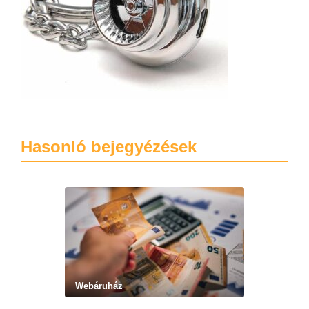
Hasonló bejegyézések
Webáruház