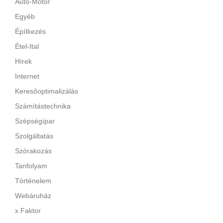
Autó-Motor
Egyéb
Építkezés
Étel-Ital
Hírek
Internet
Keresőoptimalizálás
Számítástechnika
Szépségípar
Szolgáltatás
Szórakozás
Tanfolyam
Történelem
Webáruház
x Faktor