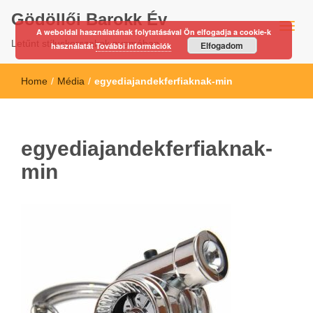
Gödöllői Barokk Év
A weboldal használatának folytatásával Ön elfogadja a cookie-k
Letűnt stíluskorszakok nyomában…
Elfogadom
használatát
További információk
Home
/
Média
/
egyediajandekferfiaknak-min
egyediajandekferfiaknak-
min