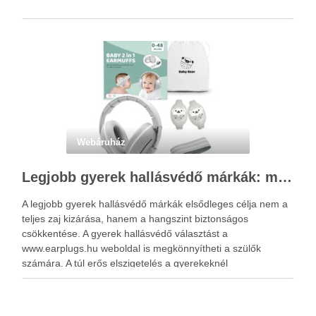
Webáruház
Legjobb gyerek hallásvédő márkák: mire figyeljenek a szülők választáskor?
A legjobb gyerek hallásvédő márkák elsődleges célja nem a
teljes zaj kizárása, hanem a hangszint biztonságos
csökkentése. A gyerek hallásvédő választást a
www.earplugs.hu weboldal is megkönnyítheti a szülők
számára. A túl erős elszigetelés a gyerekeknél
kényelmetlenséget, félelmet vagy dezorientáltságot is
okozhat. A jó hallásvédő egyensúlyt teremt, védi a fület,
miközben …