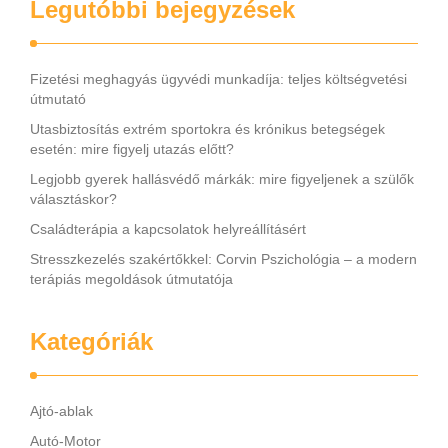
Legutóbbi bejegyzések
Fizetési meghagyás ügyvédi munkadíja: teljes költségvetési
útmutató
Utasbiztosítás extrém sportokra és krónikus betegségek
esetén: mire figyelj utazás előtt?
Legjobb gyerek hallásvédő márkák: mire figyeljenek a szülők
választáskor?
Családterápia a kapcsolatok helyreállításért
Stresszkezelés szakértőkkel: Corvin Pszichológia – a modern
terápiás megoldások útmutatója
Kategóriák
Ajtó-ablak
Autó-Motor