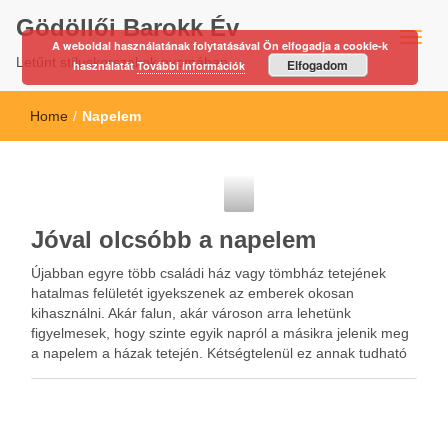
Gödöllői Barokk Év
A weboldal használatának folytatásával Ön elfogadja a cookie-k
Letűnt stíluskorszakok nyomában…
Elfogadom
használatát
További információk
Home
/
Napelem
Napelem
Jóval olcsóbb a napelem
Újabban egyre több családi ház vagy tömbház tetejének
hatalmas felületét igyekszenek az emberek okosan
kihasználni. Akár falun, akár városon arra lehetünk
figyelmesek, hogy szinte egyik napról a másikra jelenik meg
a napelem a házak tetején. Kétségtelenül ez annak tudható
be, hogy sikerült olyan technológiára bukkanni, ami
gazdaságosabbá teszi a napsugárzás …