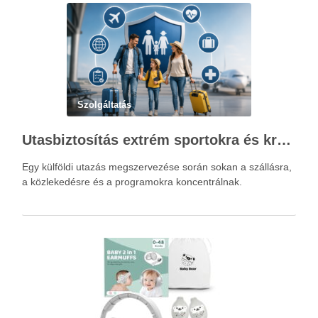
Szolgáltatás
Utasbiztosítás extrém sportokra és krónikus betegségek esetén: mire figyelj utazás előtt?
Egy külföldi utazás megszervezése során sokan a szállásra,
a közlekedésre és a programokra koncentrálnak.