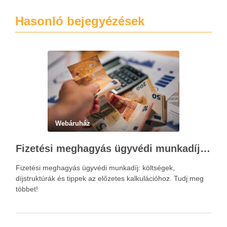
Hasonló bejegyézések
Webáruház
Fizetési meghagyás ügyvédi munkadíja: teljes költségvetési útmutató
Fizetési meghagyás ügyvédi munkadíj: költségek,
díjstruktúrák és tippek az előzetes kalkulációhoz. Tudj meg
többet!