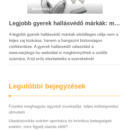
Webáruház
Legjobb gyerek hallásvédő márkák: mire figyeljenek a szülők választáskor?
A legjobb gyerek hallásvédő márkák elsődleges célja nem a
teljes zaj kizárása, hanem a hangszint biztonságos
csökkentése. A gyerek hallásvédő választást a
www.earplugs.hu weboldal is megkönnyítheti a szülők
számára. A túl erős elszigetelés a gyerekeknél
kényelmetlenséget, félelmet vagy dezorientáltságot is
okozhat. A jó hallásvédő egyensúlyt teremt, védi a fület,
miközben …
Legutóbbi bejegyzések
Fizetési meghagyás ügyvédi munkadíja: teljes költségvetési
útmutató
Utasbiztosítás extrém sportokra és krónikus betegségek
esetén: mire figyelj utazás előtt?