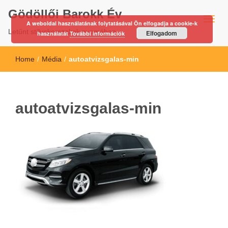
Gödöllői Barokk Év
A weboldal használatának folytatásával Ön elfogadja a cookie-k
Letűnt stíluskorszakok nyomában…
Elfogadom
használatát
További információk
Home
/
Média
/
autoatvizsgalas-min
autoatvizsgalas-min