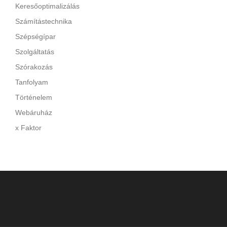
Keresőoptimalizálás
Számítástechnika
Szépségípar
Szolgáltatás
Szórakozás
Tanfolyam
Történelem
Webáruház
x Faktor