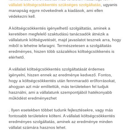
vállalati költségcsökkentés szükséges szolgáltatás
, ugyanis
manapság egyre növekednek a kiadások, ami ellen
védekezni kell.
A költségcsökkentés igényelhető szolgáltatás, aminek a
keretében megfelelő szaktudású tanácsadók átnézik a
vállalatunk költségvetését, majd javaslatot tesznek arra, hogy
miből is lehetne lefaragni. Természetesen a szolgáltatás
eredményes, hiszen több százalékos költségcsökkenés is
elérhető.
A vállalati költségcsökkentés szolgáltatását érdemes
igényelni, hiszen ennek az eredménye kedvező. Fontos,
hogy a költségcsökkentés után fennmaradó erőforrásokat,
ahogyan azt már említettük, más területeken fel tudjuk
használni, ami a vállalatunk szempontjából hatékonyabb
működést eredményezhet
. Ilyen esetekben többet tudunk fejlesztésekre, vagy más
fontosabb területekre költeni. A vállalati költségcsökkentés
eredményes szolgáltatás, aminek az eredménye minden
vállalat számára hasznos lehet.