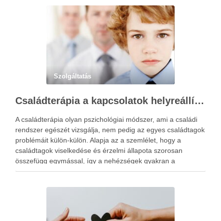
Szolgáltatás
Családterápia a kapcsolatok helyreállításért
A családterápia olyan pszichológiai módszer, ami a családi
rendszer egészét vizsgálja, nem pedig az egyes családtagok
problémáit külön-külön. Alapja az a szemlélet, hogy a
családtagok viselkedése és érzelmi állapota szorosan
összefügg egymással, így a nehézségek gyakran a
kapcsolati mintázatokban gyökereznek. A családterápia
elsődleges célja nem hibást keresni, hanem a működési …