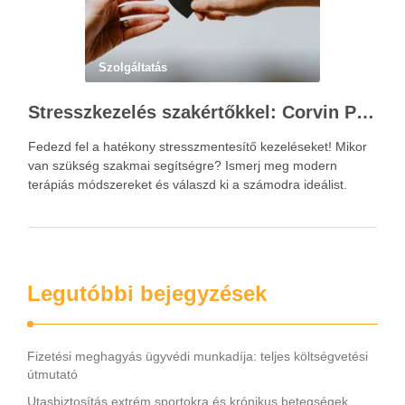
Szolgáltatás
Stresszkezelés szakértőkkel: Corvin Pszichológia – a modern terápiás megoldások útmutatója
Fedezd fel a hatékony stresszmentesítő kezeléseket! Mikor
van szükség szakmai segítségre? Ismerj meg modern
terápiás módszereket és válaszd ki a számodra ideálist.
Legutóbbi bejegyzések
Fizetési meghagyás ügyvédi munkadíja: teljes költségvetési
útmutató
Utasbiztosítás extrém sportokra és krónikus betegségek