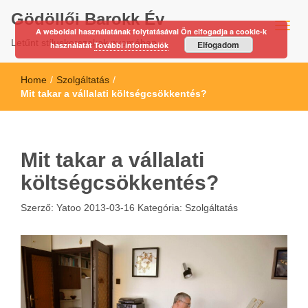
Gödöllői Barokk Év
A weboldal használatának folytatásával Ön elfogadja a cookie-k
Letűnt stíluskorszakok nyomában…
Elfogadom
használatát
További információk
Home
/
Szolgáltatás
/
Mit takar a vállalati költségcsökkentés?
Mit takar a vállalati
költségcsökkentés?
Szerző:
Yatoo
2013-03-16
Kategória:
Szolgáltatás