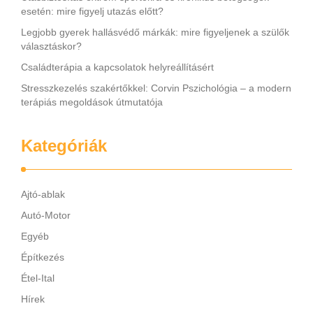
esetén: mire figyelj utazás előtt?
Legjobb gyerek hallásvédő márkák: mire figyeljenek a szülők
választáskor?
Családterápia a kapcsolatok helyreállításért
Stresszkezelés szakértőkkel: Corvin Pszichológia – a modern
terápiás megoldások útmutatója
Kategóriák
Ajtó-ablak
Autó-Motor
Egyéb
Építkezés
Étel-Ital
Hírek