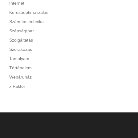
Internet
Keresőoptimalizálás
Számítástechnika
Szépségípar
Szolgáltatás
Szórakozás
Tanfolyam
Történelem
Webáruház
x Faktor