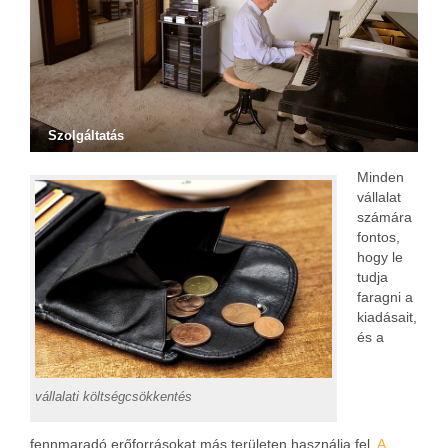
Szolgáltatás
Minden
vállalat
számára
fontos,
hogy le
tudja
faragni a
kiadásait,
és a
vállalati költségcsökkentés
fennmaradó erőforrásokat más területen használja fel.
A