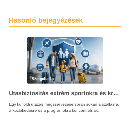
Hasonló bejegyézések
Szolgáltatás
Utasbiztosítás extrém sportokra és krónikus betegségek esetén: mire figyelj utazás előtt?
Egy külföldi utazás megszervezése során sokan a szállásra,
a közlekedésre és a programokra koncentrálnak.