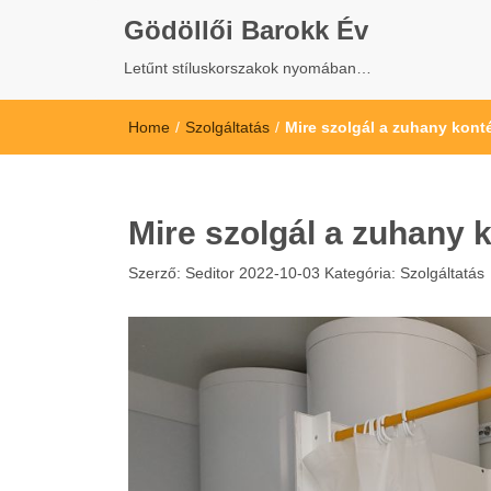
Gödöllői Barokk Év
Letűnt stíluskorszakok nyomában…
Home
/
Szolgáltatás
/
Mire szolgál a zuhany kont
Mire szolgál a zuhany 
Szerző:
Seditor
2022-10-03
Kategória:
Szolgáltatás