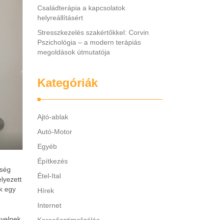
Családterápia a kapcsolatok
helyreállításért
Stresszkezelés szakértőkkel: Corvin
Pszichológia – a modern terápiás
megoldások útmutatója
Kategóriák
Ajtó-ablak
Autó-Motor
Egyéb
Építkezés
kség
Étel-Ital
lyezett
k egy
Hírek
Internet
gyelnek