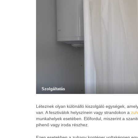
Szolgáltatás
Léteznek olyan különálló kiszolgáló egységek, amel
van. A fesztiválok helyszínein vagy strandokon a
zuh
munkahelyek esetében. Előfordul, miszerint a szan
pihenő vagy iroda részhez.
Ezen esetekben a zuhany konténer voltaképpen egy 