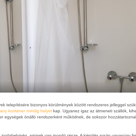
yek telepítésére bizonyos körülmények között rendszeres jelleggel szü
any konténer mindig helyet
kap. Ugyanez igaz az átmeneti szállók, kihe
iter egységek önálló rendszerként működnek, de sokszor hozzátartozna
irodahelyiség, aminek van mosdó része. A kiépítés során ugyanúgy fi