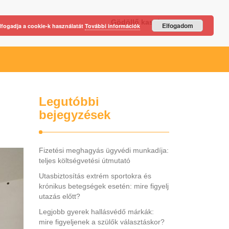
Gödöllő kastély
Elfogadom
lfogadja a cookie-k használatát
További információk
Legutóbbi
bejegyzések
Fizetési meghagyás ügyvédi munkadíja:
teljes költségvetési útmutató
Utasbiztosítás extrém sportokra és
krónikus betegségek esetén: mire figyelj
utazás előtt?
Legjobb gyerek hallásvédő márkák:
mire figyeljenek a szülők választáskor?