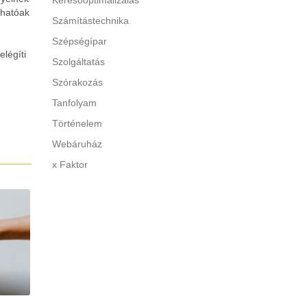
Keresőoptimalizálás
thatóak
Számítástechnika
Szépségípar
légíti
Szolgáltatás
Szórakozás
Tanfolyam
Történelem
Webáruház
x Faktor