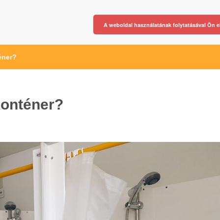
A weboldal használatának folytatásával Ön e
éner?
konténer?