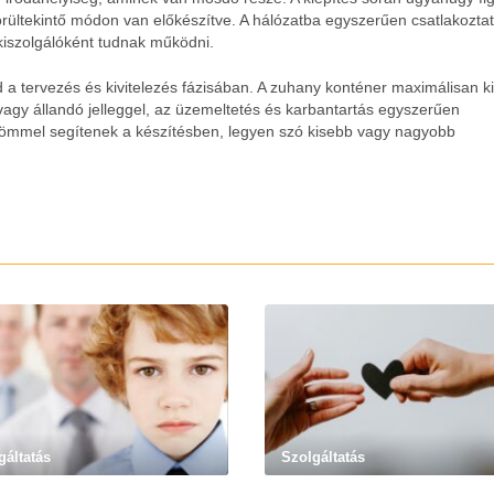
 körültekintő módon van előkészítve. A hálózatba egyszerűen csatlakozta
 kiszolgálóként tudnak működni.
 a tervezés és kivitelezés fázisában. A zuhany konténer maximálisan kie
 vagy állandó jelleggel, az üzemeltetés és karbantartás egyszerűen
römmel segítenek a készítésben, legyen szó kisebb vagy nagyobb
gáltatás
Szolgáltatás