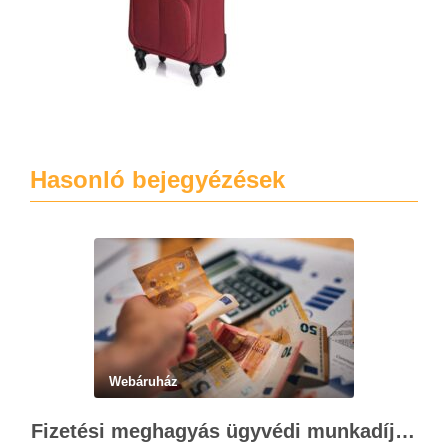
Hasonló bejegyézések
Webáruház
Fizetési meghagyás ügyvédi munkadíja: teljes költségvetési útmutató