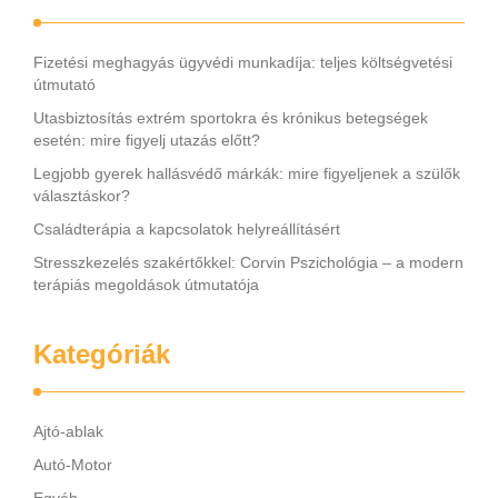
Fizetési meghagyás ügyvédi munkadíja: teljes költségvetési
útmutató
Utasbiztosítás extrém sportokra és krónikus betegségek
esetén: mire figyelj utazás előtt?
Legjobb gyerek hallásvédő márkák: mire figyeljenek a szülők
választáskor?
Családterápia a kapcsolatok helyreállításért
Stresszkezelés szakértőkkel: Corvin Pszichológia – a modern
terápiás megoldások útmutatója
Kategóriák
Ajtó-ablak
Autó-Motor