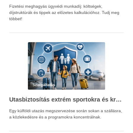
Fizetési meghagyás ügyvédi munkadíj: költségek,
díjstruktúrák és tippek az előzetes kalkulációhoz. Tudj meg
többet!
Szolgáltatás
Utasbiztosítás extrém sportokra és krónikus betegségek esetén: mire figyelj utazás előtt?
Egy külföldi utazás megszervezése során sokan a szállásra,
a közlekedésre és a programokra koncentrálnak.