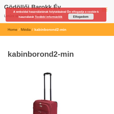
Gödöllői Barokk Év
A weboldal használatának folytatásával Ön elfogadja a cookie-k
Letűnt stíluskorszakok nyomában…
Elfogadom
használatát
További információk
Home
/
Média
/
kabinborond2-min
kabinborond2-min