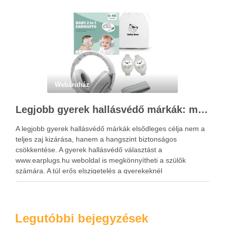
Webáruház
Legjobb gyerek hallásvédő márkák: mire figyeljenek a szülők választáskor?
A legjobb gyerek hallásvédő márkák elsődleges célja nem a
teljes zaj kizárása, hanem a hangszint biztonságos
csökkentése. A gyerek hallásvédő választást a
www.earplugs.hu weboldal is megkönnyítheti a szülők
számára. A túl erős elszigetelés a gyerekeknél
kényelmetlenséget, félelmet vagy dezorientáltságot is
okozhat. A jó hallásvédő egyensúlyt teremt, védi a fület,
miközben …
Legutóbbi bejegyzések