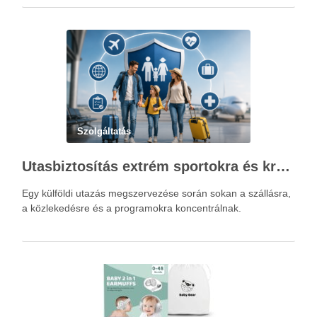
Szolgáltatás
Utasbiztosítás extrém sportokra és krónikus betegségek esetén: mire figyelj utazás előtt?
Egy külföldi utazás megszervezése során sokan a szállásra,
a közlekedésre és a programokra koncentrálnak.