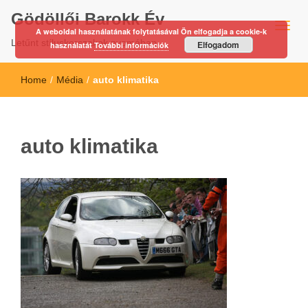
Gödöllői Barokk Év
A weboldal használatának folytatásával Ön elfogadja a cookie-k
Letűnt stíluskorszakok nyomában…
Elfogadom
használatát
További információk
Home
/
Média
/
auto klimatika
auto klimatika