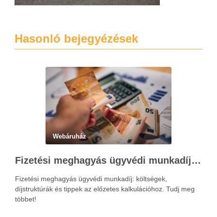
Hasonló bejegyézések
Webáruház
Fizetési meghagyás ügyvédi munkadíja: teljes költségvetési útmutató
Fizetési meghagyás ügyvédi munkadíj: költségek,
díjstruktúrák és tippek az előzetes kalkulációhoz. Tudj meg
többet!