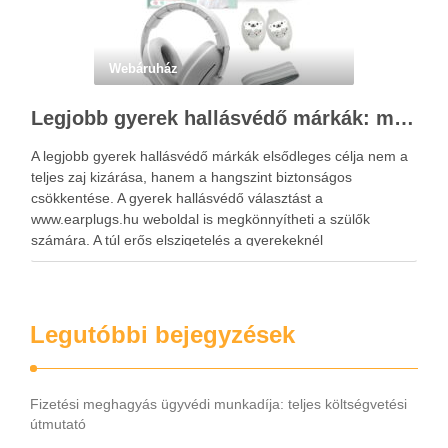
Webáruház
Legjobb gyerek hallásvédő márkák: mire figyeljenek a szülők választáskor?
A legjobb gyerek hallásvédő márkák elsődleges célja nem a
teljes zaj kizárása, hanem a hangszint biztonságos
csökkentése. A gyerek hallásvédő választást a
www.earplugs.hu weboldal is megkönnyítheti a szülők
számára. A túl erős elszigetelés a gyerekeknél
kényelmetlenséget, félelmet vagy dezorientáltságot is
okozhat. A jó hallásvédő egyensúlyt teremt, védi a fület,
miközben …
Legutóbbi bejegyzések
Fizetési meghagyás ügyvédi munkadíja: teljes költségvetési
útmutató