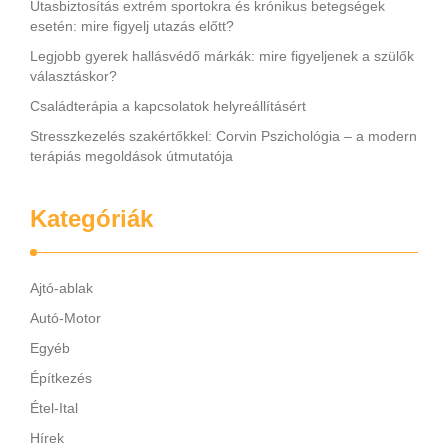
Utasbiztosítás extrém sportokra és krónikus betegségek
esetén: mire figyelj utazás előtt?
Legjobb gyerek hallásvédő márkák: mire figyeljenek a szülők
választáskor?
Családterápia a kapcsolatok helyreállításért
Stresszkezelés szakértőkkel: Corvin Pszichológia – a modern
terápiás megoldások útmutatója
Kategóriák
Ajtó-ablak
Autó-Motor
Egyéb
Építkezés
Étel-Ital
Hírek