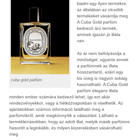
kiadni egy ilyen termékre,
az általában az olcsóbb
termékeket vásárolja meg.
A Cuba Gold parfüm
kedvező árú termék,
aminek igazán jó illata
van.
Az ár nem befolyásolja a
minőséget, ugyanis ennek
a parfümnek az illata
hosszantartó, ezért egy
kis üveg is nagyon sokáig
cuba gold parfüm
használható. A Cuba Gold
parfüm elegáns illata
minden ember számára kedvező lehet, így ezt akár
rendezvényekkor, vagy a hétköznapokban is viselhetik.
Az
ajánlatokban számos információ található meg a
parfümökről, amik megkönnyítik a választást. Látható a
termékleírásokban, hogy az adott illat, melyik másik parfümre
hasonlít a leginkább, és milyen kiszerelésben vásárolható
meg.