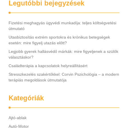
Legutóbbi bejegyzések
Fizetési meghagyás ügyvédi munkadíja: teljes költségvetési
útmutató
Utasbiztosítás extrém sportokra és krónikus betegségek
esetén: mire figyelj utazás előtt?
Legjobb gyerek hallásvédő márkák: mire figyeljenek a szülők
választáskor?
Családterápia a kapcsolatok helyreállításért
Stresszkezelés szakértőkkel: Corvin Pszichológia – a modern
terápiás megoldások útmutatója
Kategóriák
Ajtó-ablak
Autó-Motor