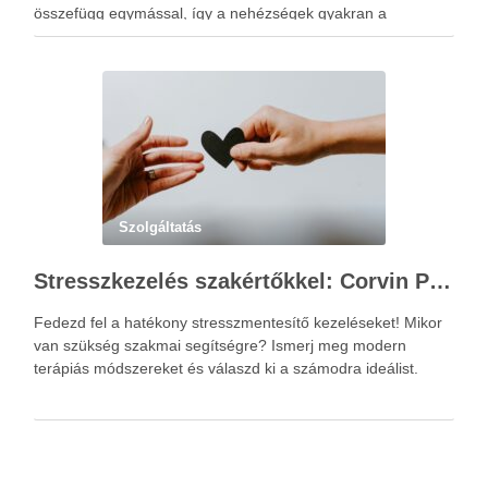
összefügg egymással, így a nehézségek gyakran a
kapcsolati mintázatokban gyökereznek. A családterápia
elsődleges célja nem hibást keresni, hanem a működési …
Szolgáltatás
Stresszkezelés szakértőkkel: Corvin Pszichológia – a modern terápiás megoldások útmutatója
Fedezd fel a hatékony stresszmentesítő kezeléseket! Mikor
van szükség szakmai segítségre? Ismerj meg modern
terápiás módszereket és válaszd ki a számodra ideálist.