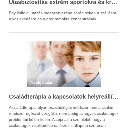
Utasbiztosítás extrém sportokra és krónikus betegségek esetén: mire figyelj utazás előtt?
Egy külföldi utazás megszervezése során sokan a szállásra,
a közlekedésre és a programokra koncentrálnak.
Szolgáltatás
Családterápia a kapcsolatok helyreállításért
A családterápia olyan pszichológiai módszer, ami a családi
rendszer egészét vizsgálja, nem pedig az egyes családtagok
problémáit külön-külön. Alapja az a szemlélet, hogy a
családtagok viselkedése és érzelmi állapota szorosan