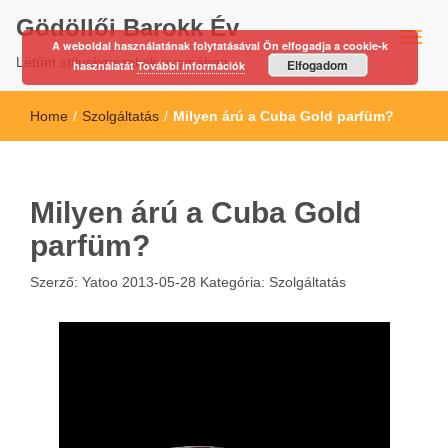
Gödöllői Barokk Év
A weboldal használatának folytatásával Ön elfogadja a cookie-k
Letűnt stíluskorszakok nyomában…
Elfogadom
használatát
További információk
Home
/
Szolgáltatás
/
Milyen árú a Cuba Gold parfüm?
Milyen árú a Cuba Gold
parfüm?
Szerző:
Yatoo
2013-05-28
Kategória:
Szolgáltatás