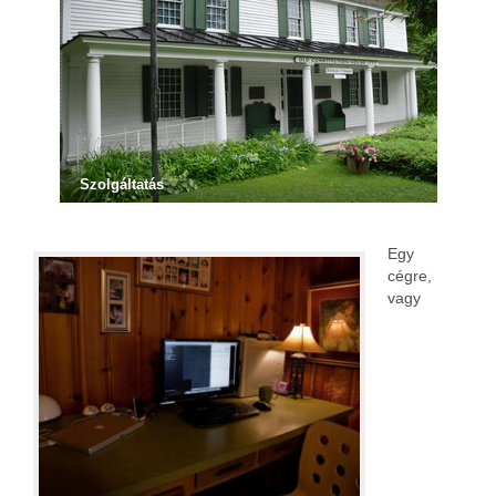
Szolgáltatás
Egy
cégre,
vagy