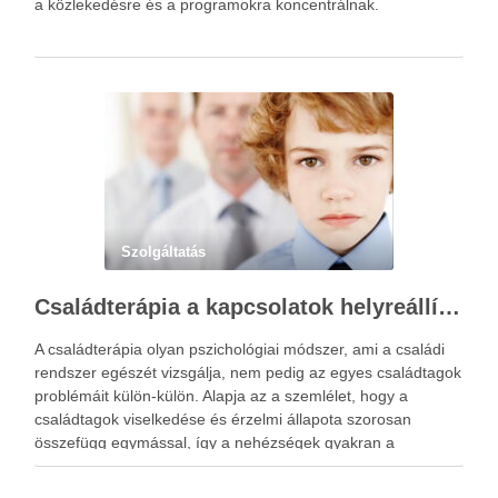
a közlekedésre és a programokra koncentrálnak.
Szolgáltatás
Családterápia a kapcsolatok helyreállításért
A családterápia olyan pszichológiai módszer, ami a családi
rendszer egészét vizsgálja, nem pedig az egyes családtagok
problémáit külön-külön. Alapja az a szemlélet, hogy a
családtagok viselkedése és érzelmi állapota szorosan
összefügg egymással, így a nehézségek gyakran a
kapcsolati mintázatokban gyökereznek. A családterápia
elsődleges célja nem hibást keresni, hanem a működési …