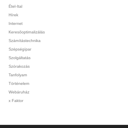
Étel-Ital
Hírek
Internet
Keresőoptimalizálás
Számítástechnika
Szépségípar
Szolgáltatás
Szórakozás
Tanfolyam
Történelem
Webáruház
x Faktor