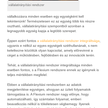
vállalatirányítási rendszer
vállalkozásra minden esetben egy egységként kell
tekintenünk! Természetesen ez az egység több kis részre
osztható, vállalatirányítási szempontból azonban a
legnagyobb egység kapja a legtöbb szerepet.
Éppen ezért fontos
a vállalatirányítási rendszer integráltsága
,
ugyanis e nélkül az egyes egységek széthullanának, s nem
keletkezne közöttük olyan kapcsolat, amely előrevinné a
céget a működésben, fejlődésben és az innovációk terén.
Tehát, a vállalatirányítási rendszer integráltsága minden
esetben fontos, s a Flexium rendszere ennek az igénynek is
teljes mértékben megfelel.
Ebben a vállalatirányítási rendszerben az adatok
megjelenítése egységes, ahogyan az üzleti folyamatok
támogatása is. A Flexium rendszer nagy előnye, hogy
automatizálható, így számtalan folyamat, emberi
beavatkozás nélkül is tökéletesen végbemegy. Ilyenek