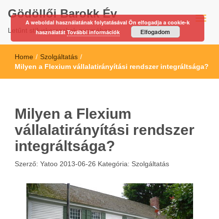
Gödöllői Barokk Év
A weboldal használatának folytatásával Ön elfogadja a cookie-k
Letűnt stíluskorszakok nyomában…
Elfogadom
használatát
További információk
Home
/
Szolgáltatás
/
Milyen a Flexium vállalatirányítási rendszer integráltsága?
Milyen a Flexium
vállalatirányítási rendszer
integráltsága?
Szerző:
Yatoo
2013-06-26
Kategória:
Szolgáltatás