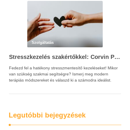
Szolgáltatás
Stresszkezelés szakértőkkel: Corvin Pszichológia – a modern terápiás megoldások útmutatója
Fedezd fel a hatékony stresszmentesítő kezeléseket! Mikor
van szükség szakmai segítségre? Ismerj meg modern
terápiás módszereket és válaszd ki a számodra ideálist.
Legutóbbi bejegyzések