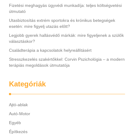
Fizetési meghagyás ügyvédi munkadíja: teljes költségvetési
útmutató
Utasbiztosítás extrém sportokra és krónikus betegségek
esetén: mire figyelj utazás előtt?
Legjobb gyerek hallásvédő márkák: mire figyeljenek a szülők
választáskor?
Családterápia a kapcsolatok helyreállításért
Stresszkezelés szakértőkkel: Corvin Pszichológia – a modern
terápiás megoldások útmutatója
Kategóriák
Ajtó-ablak
Autó-Motor
Egyéb
Építkezés