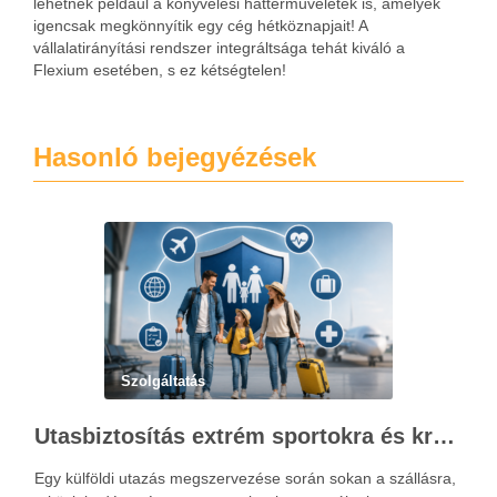
lehetnek például a könyvelési háttérműveletek is, amelyek
igencsak megkönnyítik egy cég hétköznapjait! A
vállalatirányítási rendszer integráltsága tehát kiváló a
Flexium esetében, s ez kétségtelen!
Hasonló bejegyézések
Szolgáltatás
Utasbiztosítás extrém sportokra és krónikus betegségek esetén: mire figyelj utazás előtt?
Egy külföldi utazás megszervezése során sokan a szállásra,