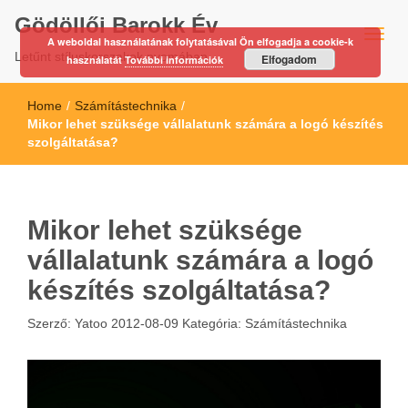
Gödöllői Barokk Év
A weboldal használatának folytatásával Ön elfogadja a cookie-k
Letűnt stíluskorszakok nyomában…
Elfogadom
használatát
További információk
Home
/
Számítástechnika
/
Mikor lehet szüksége vállalatunk számára a logó készítés
szolgáltatása?
Mikor lehet szüksége
vállalatunk számára a logó
készítés szolgáltatása?
Szerző:
Yatoo
2012-08-09
Kategória:
Számítástechnika