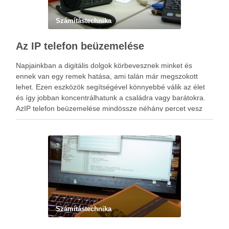
Számítástechnika
Az IP telefon beüzemelése
Napjainkban a digitális dolgok körbevesznek minket és
ennek van egy remek hatása, ami talán már megszokott
lehet. Ezen eszközök segítségével könnyebbé válik az élet
és így jobban koncentrálhatunk a családra vagy barátokra.
AzIP telefon beüzemelése mindössze néhány percet vesz
igénybe, ugyanakkor, ha egyszer be lett állítva, akkor többé
nem kell babrálnunk …
Számítástechnika