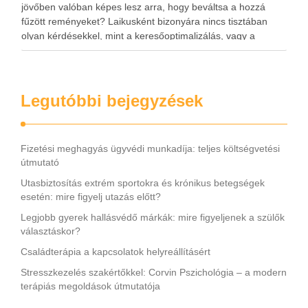
jövőben valóban képes lesz arra, hogy beváltsa a hozzá
fűzött reményeket? Laikusként bizonyára nincs tisztában
olyan kérdésekkel, mint a keresőoptimalizálás, vagy a
webdesignra és a tartalomra való megfelelő arányú
hangsúlyfektetés. Cégünk munkatársai …
Legutóbbi bejegyzések
Fizetési meghagyás ügyvédi munkadíja: teljes költségvetési
útmutató
Utasbiztosítás extrém sportokra és krónikus betegségek
esetén: mire figyelj utazás előtt?
Legjobb gyerek hallásvédő márkák: mire figyeljenek a szülők
választáskor?
Családterápia a kapcsolatok helyreállításért
Stresszkezelés szakértőkkel: Corvin Pszichológia – a modern
terápiás megoldások útmutatója