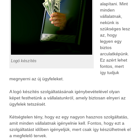
alapítani. Mint
minden
vállalatnak,
nekünk is
szükséges lesz
az, hogy
legyen egy
biztos
arculatképünk.
Ez azért lehet
Logó készítés
fontos, mert
így tudjuk
megnyerni az új ügyfeleket.
A logó készítés szolgáltatásának igénybevételével olyan
képet festhetünk a vállalatunkról, amely biztosan elnyeri az
ügyfelek tetszését.
Kétségtelen tény, hogy ez egy nagyon hasznos szolgáltatás,
amit minden vállalatnak igényelnie kell. Fontos, hogy ezt a
szolgáltatást időben igényeljük, mert csak így készülhetnek el
a megfelelő tervek.