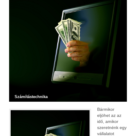
Számítástechnika
Bármikor
eljöhet az az
idő, amikor
szeretnénk egy
vállalatot