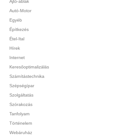
Ajtó-ablak
Autó-Motor
Egyéb
Építkezés
Étel-Ital
Hírek
Internet
Keresőoptimalizálás
Számítástechnika
Szépségípar
Szolgáltatás
Szórakozás
Tanfolyam
Történelem
Webáruház