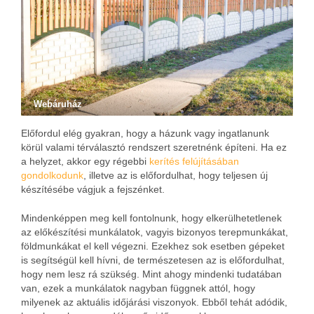
Webáruház
Előfordul elég gyakran, hogy a házunk vagy ingatlanunk
körül valami térválasztó rendszert szeretnénk építeni. Ha ez
a helyzet, akkor egy régebbi
kerítés felújításában
gondolkodunk
, illetve az is előfordulhat, hogy teljesen új
készítésébe vágjuk a fejszénket.
Mindenképpen meg kell fontolnunk, hogy elkerülhetetlenek
az előkészítési munkálatok, vagyis bizonyos terepmunkákat,
földmunkákat el kell végezni. Ezekhez sok esetben gépeket
is segítségül kell hívni, de természetesen az is előfordulhat,
hogy nem lesz rá szükség.
Mint ahogy mindenki tudatában
van, ezek a munkálatok nagyban függnek attól, hogy
milyenek az aktuális időjárási viszonyok. Ebből tehát adódik,