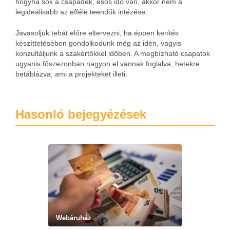
hogyha sok a csapadék, esős idő van, akkor nem a
legideálisabb az efféle teendők intézése.
Javasoljuk tehát előre eltervezni, ha éppen kerítés
készíttetésében gondolkodunk még az idén, vagyis
konzultáljunk a szakértőkkel időben. A megbízható csapatok
ugyanis főszezonban nagyon el vannak foglalva, hetekre
betáblázva, ami a projekteket illeti.
Hasonló bejegyézések
Webáruház