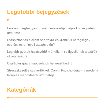
Legutóbbi bejegyzések
Fizetési meghagyás ügyvédi munkadíja: teljes költségvetési
útmutató
Utasbiztosítás extrém sportokra és krónikus betegségek
esetén: mire figyelj utazás előtt?
Legjobb gyerek hallásvédő márkák: mire figyeljenek a szülők
választáskor?
Családterápia a kapcsolatok helyreállításért
Stresszkezelés szakértőkkel: Corvin Pszichológia – a modern
terápiás megoldások útmutatója
Kategóriák