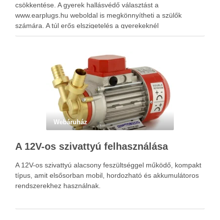
csökkentése. A gyerek hallásvédő választást a
www.earplugs.hu weboldal is megkönnyítheti a szülők
számára. A túl erős elszigetelés a gyerekeknél
kényelmetlenséget, félelmet vagy dezorientáltságot is
okozhat. A jó hallásvédő egyensúlyt teremt, védi a fület,
miközben …
Webáruház
A 12V-os szivattyú felhasználása
A 12V-os szivattyú alacsony feszültséggel működő, kompakt
típus, amit elsősorban mobil, hordozható és akkumulátoros
rendszerekhez használnak.