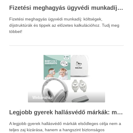
Fizetési meghagyás ügyvédi munkadíja: teljes költségvetési útmutató
Fizetési meghagyás ügyvédi munkadíj: költségek,
díjstruktúrák és tippek az előzetes kalkulációhoz. Tudj meg
többet!
Webáruház
Legjobb gyerek hallásvédő márkák: mire figyeljenek a szülők választáskor?
A legjobb gyerek hallásvédő márkák elsődleges célja nem a
teljes zaj kizárása, hanem a hangszint biztonságos