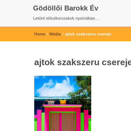
Gödöllői Barokk Év
Letűnt stíluskorszakok nyomában…
Home
/
Média
/
ajtok szakszeru csereje
ajtok szakszeru cserej