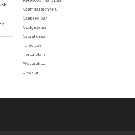
Keresőoptimalizálás
kák
Számítástechnika
Szépségípar
ek
Szolgáltatás
Szórakozás
 A túl
Tanfolyam
Történelem
y
Webáruház
di a
x Faktor