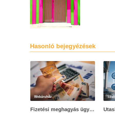
Hasonló bejegyézések
Webáruház
Szol
Fizetési meghagyás ügyvédi munkadíja: teljes költségvetési útmutató