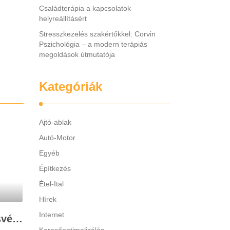
Családterápia a kapcsolatok
helyreállításért
Stresszkezelés szakértőkkel: Corvin
Pszichológia – a modern terápiás
megoldások útmutatója
Kategóriák
Ajtó-ablak
Autó-Motor
Egyéb
Építkezés
Étel-Ital
Hírek
Internet
Legjobb gyerek hallásvédő márkák: mire figyeljenek a szülők választáskor?