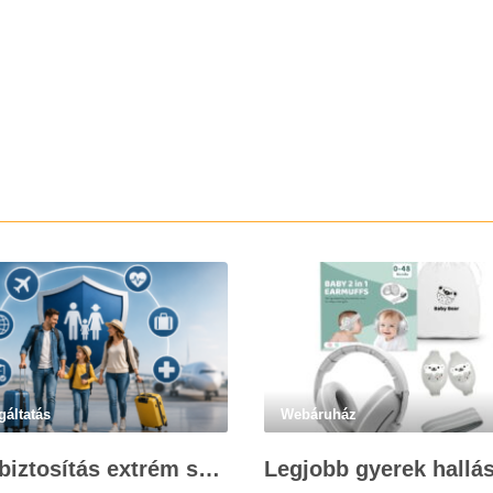
gáltatás
Webáruház
Utasbiztosítás extrém sportokra és krónikus betegségek esetén: mire figyelj utazás előtt?