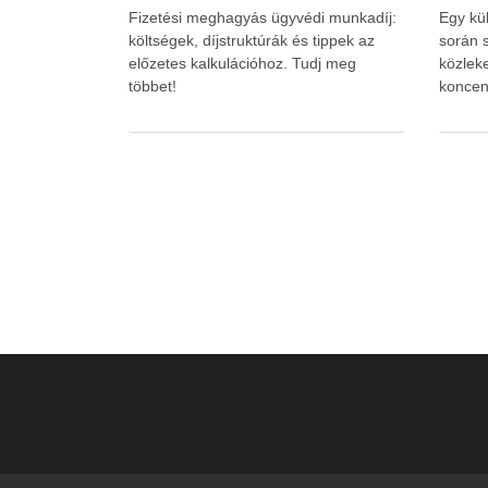
Fizetési meghagyás ügyvédi munkadíj:
Egy kü
költségek, díjstruktúrák és tippek az
során s
előzetes kalkulációhoz. Tudj meg
közlek
többet!
koncen