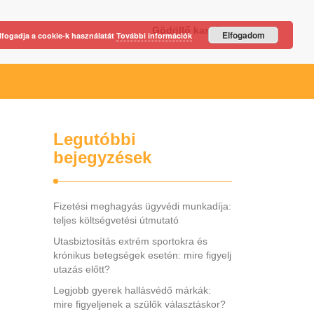
Gödöllő kastély
Elfogadom
lfogadja a cookie-k használatát
További információk
Legutóbbi
bejegyzések
Fizetési meghagyás ügyvédi munkadíja:
teljes költségvetési útmutató
Utasbiztosítás extrém sportokra és
krónikus betegségek esetén: mire figyelj
utazás előtt?
Legjobb gyerek hallásvédő márkák:
mire figyeljenek a szülők választáskor?