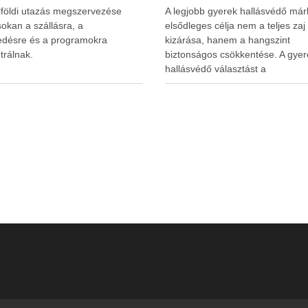
lföldi utazás megszervezése
A legjobb gyerek hallásvédő már
okan a szállásra, a
elsődleges célja nem a teljes zaj
edésre és a programokra
kizárása, hanem a hangszint
trálnak.
biztonságos csökkentése. A gyer
hallásvédő választást a
www.earplugs.hu weboldal is
megkönnyítheti a szülők számára.
erős elszigetelés a gyerekeknél
kényelmetlenséget, félelmet vag
dezorientáltságot is okozhat. A jó
hallásvédő egyensúlyt teremt, vé
fület, miközben …