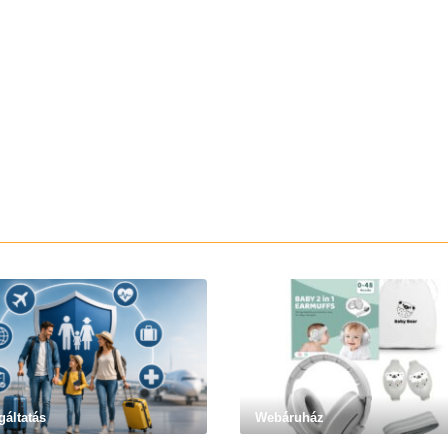
gáltatás
Webáruház