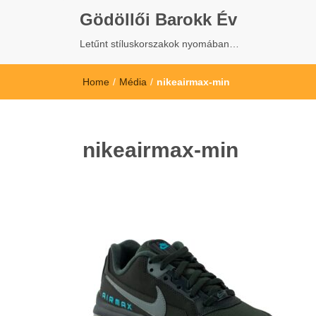
Gödöllői Barokk Év
Letűnt stíluskorszakok nyomában…
Home
/
Média
/
nikeairmax-min
nikeairmax-min