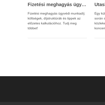
Fizetési meghagyás ügyvédi munkadíja: teljes költségvetési útmutató
Fizetési meghagyás ügyvédi munkadíj:
Egy kü
költségek, díjstruktúrák és tippek az
során s
előzetes kalkulációhoz. Tudj meg
közlek
többet!
koncen