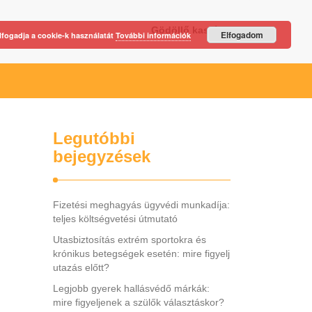
Gödöllő kastély
Elfogadom
lfogadja a cookie-k használatát
További információk
Legutóbbi
bejegyzések
Fizetési meghagyás ügyvédi munkadíja:
teljes költségvetési útmutató
Utasbiztosítás extrém sportokra és
krónikus betegségek esetén: mire figyelj
utazás előtt?
Legjobb gyerek hallásvédő márkák:
mire figyeljenek a szülők választáskor?