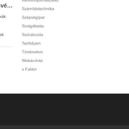
Keresőoptimalizálás
Legjobb gyerek hallásvédő márkák: mire figyeljenek a szülők választáskor?
Számítástechnika
kák
Szépségípar
Szolgáltatás
ek
Szórakozás
Tanfolyam
Történelem
 A túl
Webáruház
y
x Faktor
di a