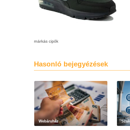
márkás cipők
Hasonló bejegyézések
Webáruház
Szol