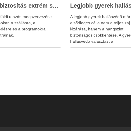
Utasbiztosítás extrém sportokra és krónikus betegségek esetén: mire figyelj utazás előtt?
lföldi utazás megszervezése
A legjobb gyerek hallásvédő már
okan a szállásra, a
elsődleges célja nem a teljes zaj
edésre és a programokra
kizárása, hanem a hangszint
trálnak.
biztonságos csökkentése. A gyer
hallásvédő választást a
www.earplugs.hu weboldal is
megkönnyítheti a szülők számára.
erős elszigetelés a gyerekeknél
kényelmetlenséget, félelmet vag
dezorientáltságot is okozhat. A jó
hallásvédő egyensúlyt teremt, vé
fület, miközben …