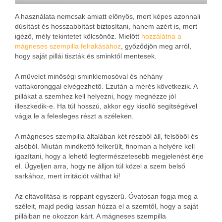
A használata nemcsak amiatt előnyös, mert képes azonnali
dúsítást és hosszabbítást biztosítani, hanem azért is, mert
igéző, mély tekintetet kölcsönöz. Mielőtt
hozzálátna a
mágneses szempilla felrakásához
, győződjön meg arról,
hogy saját pillái tiszták és sminktől mentesek.
A művelet minőségi sminklemosóval és néhány
vattakoronggal elvégezhető. Ezután a mérés következik. A
pillákat a szemhez kell helyezni, hogy megnézze jól
illeszkedik-e. Ha túl hosszú, akkor egy kisolló segítségével
vágja le a felesleges részt a széleken.
A mágneses szempilla általában két részből áll, felsőből és
alsóból. Miután mindkettő felkerült, finoman a helyére kell
igazítani, hogy a lehető legtermészetesebb megjelenést érje
el. Ügyeljen arra, hogy ne álljon túl közel a szem belső
sarkához, mert irritációt válthat ki!
Az eltávolítása is roppant egyszerű. Óvatosan fogja meg a
széleit, majd pedig lassan húzza el a szemtől, hogy a saját
pilláiban ne okozzon kárt. A mágneses szempilla