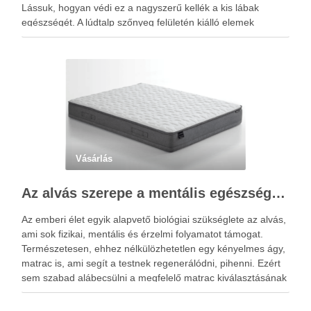
Lássuk, hogyan védi ez a nagyszerű kellék a kis lábak
egészségét. A lúdtalp szőnyeg felületén kiálló elemek
sokasága található, amelyek speciális alakzatjuknak és
elhelyezkedésüknek köszönhetően a talp reflexzónáit érintik,
és ezáltal járás …
Vásárlás
Az alvás szerepe a mentális egészségben: Hogyan segíthet egy jó matrac?
Az emberi élet egyik alapvető biológiai szükséglete az alvás,
ami sok fizikai, mentális és érzelmi folyamatot támogat.
Természetesen, ehhez nélkülözhetetlen egy kényelmes ágy,
matrac is, ami segít a testnek regenerálódni, pihenni. Ezért
sem szabad alábecsülni a megfelelő matrac kiválasztásának
a fontosságát. Az alvás idején pihenésre kapcsol az agy és a
…