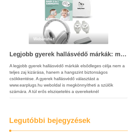
Webáruház
Legjobb gyerek hallásvédő márkák: mire figyeljenek a szülők választáskor?
A legjobb gyerek hallásvédő márkák elsődleges célja nem a
teljes zaj kizárása, hanem a hangszint biztonságos
csökkentése. A gyerek hallásvédő választást a
www.earplugs.hu weboldal is megkönnyítheti a szülők
számára. A túl erős elszigetelés a gyerekeknél
kényelmetlenséget, félelmet vagy dezorientáltságot is
okozhat. A jó hallásvédő egyensúlyt teremt, védi a fület,
miközben …
Legutóbbi bejegyzések