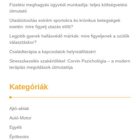
Fizetési meghagyás ügyvédi munkadíja: teljes költségvetési
útmutató
Utasbiztosítás extrém sportokra és krónikus betegségek
esetén: mire figyelj utazás előtt?
Legjobb gyerek hallásvédő márkák: mire figyeljenek a szülők
választáskor?
Családterápia a kapcsolatok helyreállításért
Stresszkezelés szakértőkkel: Corvin Pszichológia – a modern
terápiás megoldások útmutatója
Kategóriák
Ajtó-ablak
Autó-Motor
Egyéb
Építkezés