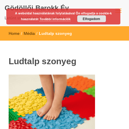
Gödöllői Barokk Év
A weboldal használatának folytatásával Ön elfogadja a cookie-k
Letűnt stíluskorszakok nyomában…
Elfogadom
használatát
További információk
Home
/
Média
/
Ludtalp szonyeg
Ludtalp szonyeg