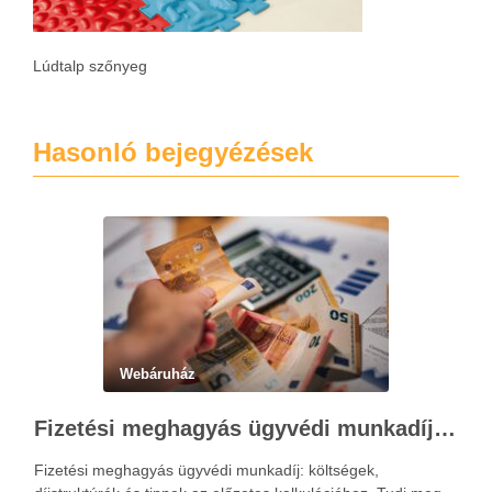
Lúdtalp szőnyeg
Hasonló bejegyézések
Webáruház
Fizetési meghagyás ügyvédi munkadíja: teljes költségvetési útmutató
Fizetési meghagyás ügyvédi munkadíj: költségek,