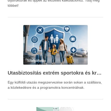
díjstruktúrák és tippek az előzetes kalkulációhoz. Tudj meg
többet!
Szolgáltatás
Utasbiztosítás extrém sportokra és krónikus betegségek esetén: mire figyelj utazás előtt?
Egy külföldi utazás megszervezése során sokan a szállásra,
a közlekedésre és a programokra koncentrálnak.