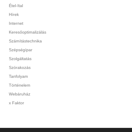
Étel-Ital
Hírek
Internet
Keresőoptimalizálás
Számítástechnika
Szépségípar
Szolgáltatás
Szórakozás
Tanfolyam
Történelem
Webáruház
x Faktor