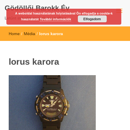
Gödöllői Barokk Év
A weboldal használatának folytatásával Ön elfogadja a cookie-k
Letűnt stíluskorszakok nyomában…
Elfogadom
használatát
További információk
Home
/
Média
/
lorus karora
lorus karora