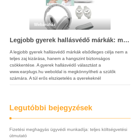
Webáruház
Legjobb gyerek hallásvédő márkák: mire figyeljenek a szülők választáskor?
A legjobb gyerek hallásvédő márkák elsődleges célja nem a
teljes zaj kizárása, hanem a hangszint biztonságos
csökkentése. A gyerek hallásvédő választást a
www.earplugs.hu weboldal is megkönnyítheti a szülők
számára. A túl erős elszigetelés a gyerekeknél
kényelmetlenséget, félelmet vagy dezorientáltságot is
okozhat. A jó hallásvédő egyensúlyt teremt, védi a fület,
miközben …
Legutóbbi bejegyzések
Fizetési meghagyás ügyvédi munkadíja: teljes költségvetési
útmutató