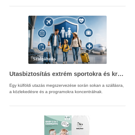
Szolgáltatás
Utasbiztosítás extrém sportokra és krónikus betegségek esetén: mire figyelj utazás előtt?
Egy külföldi utazás megszervezése során sokan a szállásra,
a közlekedésre és a programokra koncentrálnak.