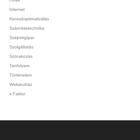
Hírek
Internet
Keresőoptimalizálás
Számítástechnika
Szépségípar
Szolgáltatás
Szórakozás
Tanfolyam
Történelem
Webáruház
x Faktor