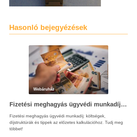
Hasonló bejegyézések
Webáruház
Fizetési meghagyás ügyvédi munkadíja: teljes költségvetési útmutató
Fizetési meghagyás ügyvédi munkadíj: költségek,
díjstruktúrák és tippek az előzetes kalkulációhoz. Tudj meg
többet!