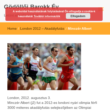
Gödöllői Barokk Év
A weboldal használatának folytatásával Ön elfogadja a cookie-k
Letűnt stíluskorszakok nyomában…
Elfogadom
használatát
További információk
Home
/
London 2012 – Akadályfutás
/
Minczér Albert
London, 2012. augusztus 3.
Minczér Albert (j2) fut a 2012-es londoni nyári olimpia férfi
3000 méteres akadályfutás selejtezõjében az Olimpiai