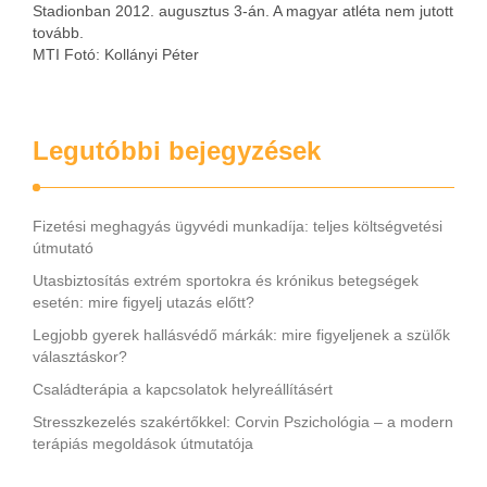
Stadionban 2012. augusztus 3-án. A magyar atléta nem jutott
tovább.
MTI Fotó: Kollányi Péter
Legutóbbi bejegyzések
Fizetési meghagyás ügyvédi munkadíja: teljes költségvetési
útmutató
Utasbiztosítás extrém sportokra és krónikus betegségek
esetén: mire figyelj utazás előtt?
Legjobb gyerek hallásvédő márkák: mire figyeljenek a szülők
választáskor?
Családterápia a kapcsolatok helyreállításért
Stresszkezelés szakértőkkel: Corvin Pszichológia – a modern
terápiás megoldások útmutatója