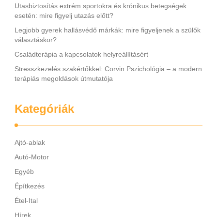
Utasbiztosítás extrém sportokra és krónikus betegségek
esetén: mire figyelj utazás előtt?
Legjobb gyerek hallásvédő márkák: mire figyeljenek a szülők
választáskor?
Családterápia a kapcsolatok helyreállításért
Stresszkezelés szakértőkkel: Corvin Pszichológia – a modern
terápiás megoldások útmutatója
Kategóriák
Ajtó-ablak
Autó-Motor
Egyéb
Építkezés
Étel-Ital
Hírek