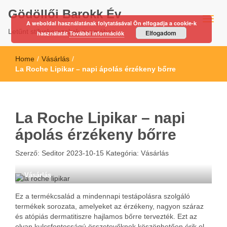
Gödöllői Barokk Év
A weboldal használatának folytatásával Ön elfogadja a cookie-k
Letűnt stíluskorszakok nyomában…
Elfogadom
használatát
További információk
Home
/
Vásárlás
/
La Roche Lipikar – napi ápolás érzékeny bőrre
La Roche Lipikar – napi
ápolás érzékeny bőrre
Szerző:
Seditor
2023-10-15
Kategória:
Vásárlás
Vásárlás
Ez a termékcsalád a mindennapi testápolásra szolgáló
termékek sorozata, amelyeket az érzékeny, nagyon száraz
és atópiás dermatitiszre hajlamos bőrre tervezték. Ezt az
olyan kulcsfontosságú összetevőknek köszönhetően érik el,