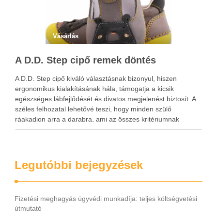
Vásárlás
A D.D. Step cipő remek döntés
A D.D. Step cipő kiváló választásnak bizonyul, hiszen
ergonomikus kialakításának hála, támogatja a kicsik
egészséges lábfejlődését és divatos megjelenést biztosít. A
széles felhozatal lehetővé teszi, hogy minden szülő
ráakadjon arra a darabra, ami az összes kritériumnak
megfelel. A D.D. Step cipő tartós és légáteresztő, ami annak
köszönhető, hogy természetes bőr …
Legutóbbi bejegyzések
Fizetési meghagyás ügyvédi munkadíja: teljes költségvetési
útmutató