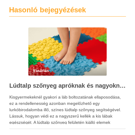
Hasonló bejegyézések
Vásárlás
Lúdtalp szőnyeg apróknak és nagyoknak
Kisgyermekeknél gyakori a láb boltozatának ellaposodása,
ez a rendellenesség azonban megelőzhető egy
lurkóbirodalomba illő, színes lúdtalp szőnyeg segítségével.
Lássuk, hogyan védi ez a nagyszerű kellék a kis lábak
egészségét. A lúdtalp szőnyeg felületén kiálló elemek
sokasága található, amelyek speciális alakzatjuknak és