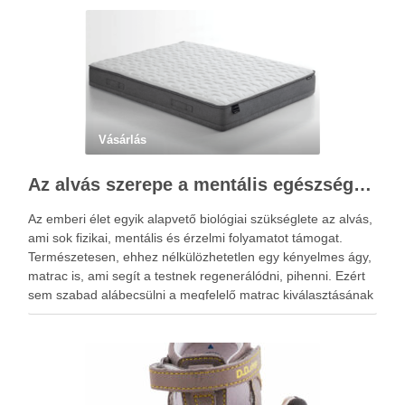
elhelyezkedésüknek köszönhetően a talp reflexzónáit érintik,
és ezáltal járás …
Vásárlás
Az alvás szerepe a mentális egészségben: Hogyan segíthet egy jó matrac?
Az emberi élet egyik alapvető biológiai szükséglete az alvás,
ami sok fizikai, mentális és érzelmi folyamatot támogat.
Természetesen, ehhez nélkülözhetetlen egy kényelmes ágy,
matrac is, ami segít a testnek regenerálódni, pihenni. Ezért
sem szabad alábecsülni a megfelelő matrac kiválasztásának
a fontosságát. Az alvás idején pihenésre kapcsol az agy és a
…