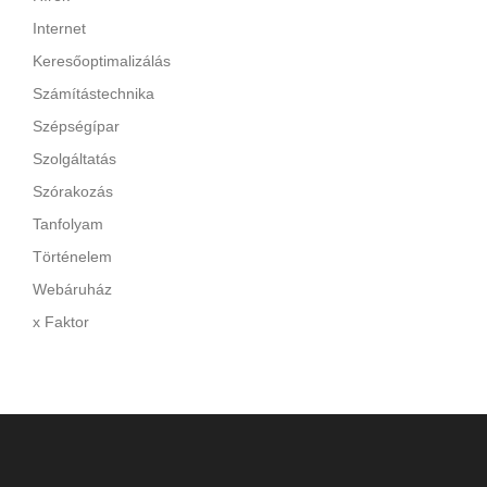
Internet
Keresőoptimalizálás
Számítástechnika
Szépségípar
Szolgáltatás
Szórakozás
Tanfolyam
Történelem
Webáruház
x Faktor