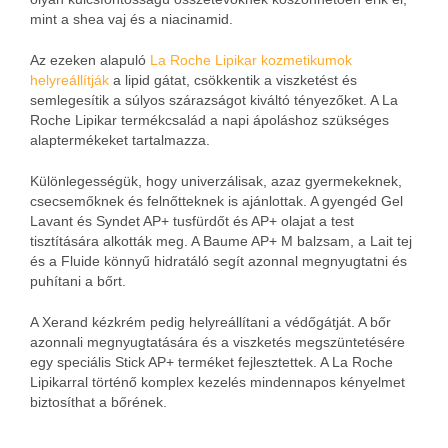
mint a shea vaj és a niacinamid.
Az ezeken alapuló
La Roche Lipikar kozmetikumok
helyreállítják
a lipid gátat, csökkentik a viszketést és
semlegesítik a súlyos szárazságot kiváltó tényezőket. A La
Roche Lipikar termékcsalád a napi ápoláshoz szükséges
alaptermékeket tartalmazza.
Különlegességük, hogy univerzálisak, azaz gyermekeknek,
csecsemőknek és felnőtteknek is ajánlottak. A gyengéd Gel
Lavant és Syndet AP+ tusfürdőt és AP+ olajat a test
tisztítására alkották meg. A Baume AP+ M balzsam, a Lait tej
és a Fluide könnyű hidratáló segít azonnal megnyugtatni és
puhítani a bőrt.
A Xerand kézkrém pedig helyreállítani a védőgátját. A bőr
azonnali megnyugtatására és a viszketés megszüntetésére
egy speciális Stick AP+ terméket fejlesztettek. A La Roche
Lipikarral történő komplex kezelés mindennapos kényelmet
biztosíthat a bőrének.