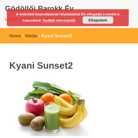
Gödöllői Barokk Év
A weboldal használatának folytatásával Ön elfogadja a cookie-k
Letűnt stíluskorszakok nyomában…
Elfogadom
használatát
További információk
Home
/
Média
/
Kyani Sunset2
Kyani Sunset2