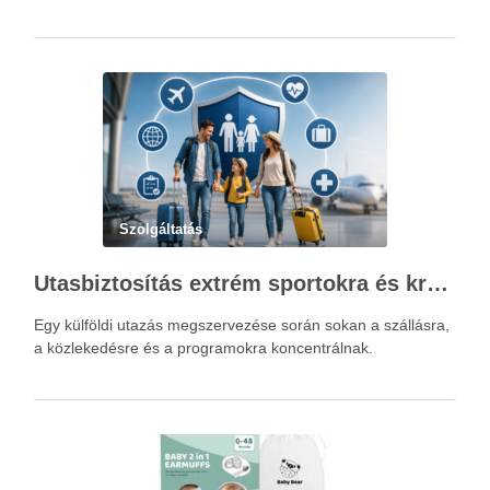
Szolgáltatás
Utasbiztosítás extrém sportokra és krónikus betegségek esetén: mire figyelj utazás előtt?
Egy külföldi utazás megszervezése során sokan a szállásra,
a közlekedésre és a programokra koncentrálnak.