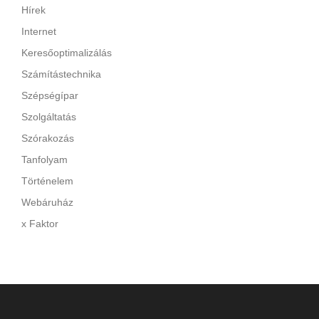
Hírek
Internet
Keresőoptimalizálás
Számítástechnika
Szépségípar
Szolgáltatás
Szórakozás
Tanfolyam
Történelem
Webáruház
x Faktor