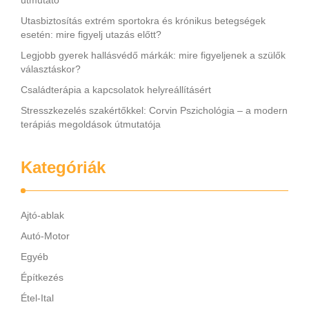
útmutató
Utasbiztosítás extrém sportokra és krónikus betegségek
esetén: mire figyelj utazás előtt?
Legjobb gyerek hallásvédő márkák: mire figyeljenek a szülők
választáskor?
Családterápia a kapcsolatok helyreállításért
Stresszkezelés szakértőkkel: Corvin Pszichológia – a modern
terápiás megoldások útmutatója
Kategóriák
Ajtó-ablak
Autó-Motor
Egyéb
Építkezés
Étel-Ital