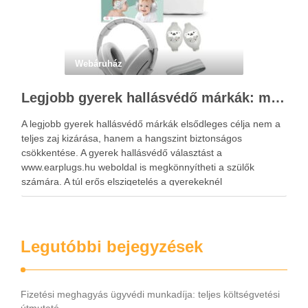
Webáruház
Legjobb gyerek hallásvédő márkák: mire figyeljenek a szülők választáskor?
A legjobb gyerek hallásvédő márkák elsődleges célja nem a
teljes zaj kizárása, hanem a hangszint biztonságos
csökkentése. A gyerek hallásvédő választást a
www.earplugs.hu weboldal is megkönnyítheti a szülők
számára. A túl erős elszigetelés a gyerekeknél
kényelmetlenséget, félelmet vagy dezorientáltságot is
okozhat. A jó hallásvédő egyensúlyt teremt, védi a fület,
miközben …
Legutóbbi bejegyzések
Fizetési meghagyás ügyvédi munkadíja: teljes költségvetési