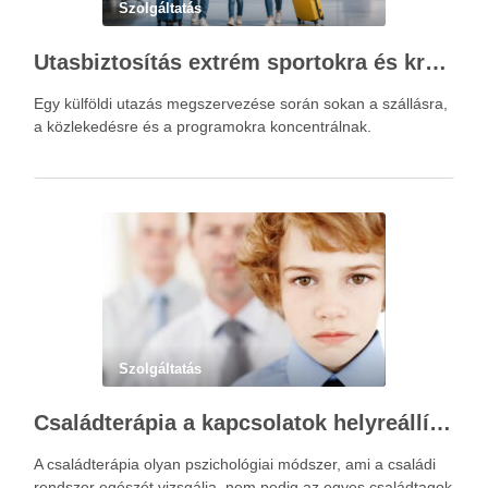
Szolgáltatás
Utasbiztosítás extrém sportokra és krónikus betegségek esetén: mire figyelj utazás előtt?
Egy külföldi utazás megszervezése során sokan a szállásra,
a közlekedésre és a programokra koncentrálnak.
Szolgáltatás
Családterápia a kapcsolatok helyreállításért
A családterápia olyan pszichológiai módszer, ami a családi
rendszer egészét vizsgálja, nem pedig az egyes családtagok