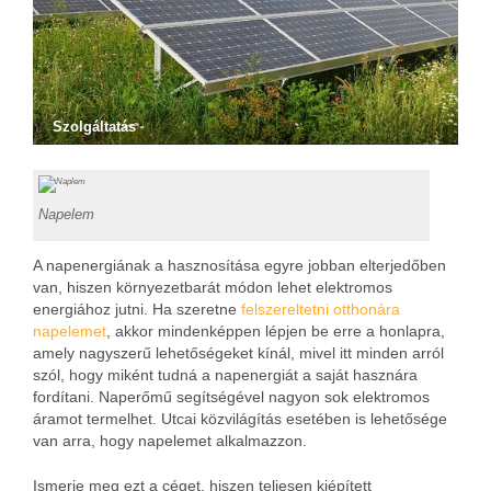
Szolgáltatás
Napelem
A napenergiának a hasznosítása egyre jobban elterjedőben
van, hiszen környezetbarát módon lehet elektromos
energiához jutni. Ha szeretne
felszereltetni otthonára
napelemet
, akkor mindenképpen lépjen be erre a honlapra,
amely nagyszerű lehetőségeket kínál, mivel itt minden arról
szól, hogy miként tudná a napenergiát a saját hasznára
fordítani. Naperőmű segítségével nagyon sok elektromos
áramot termelhet. Utcai közvilágítás esetében is lehetősége
van arra, hogy napelemet alkalmazzon.
Ismerje meg ezt a céget, hiszen teljesen kiépített