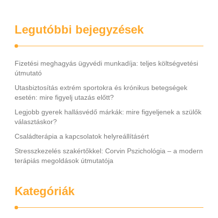
Legutóbbi bejegyzések
Fizetési meghagyás ügyvédi munkadíja: teljes költségvetési
útmutató
Utasbiztosítás extrém sportokra és krónikus betegségek
esetén: mire figyelj utazás előtt?
Legjobb gyerek hallásvédő márkák: mire figyeljenek a szülők
választáskor?
Családterápia a kapcsolatok helyreállításért
Stresszkezelés szakértőkkel: Corvin Pszichológia – a modern
terápiás megoldások útmutatója
Kategóriák