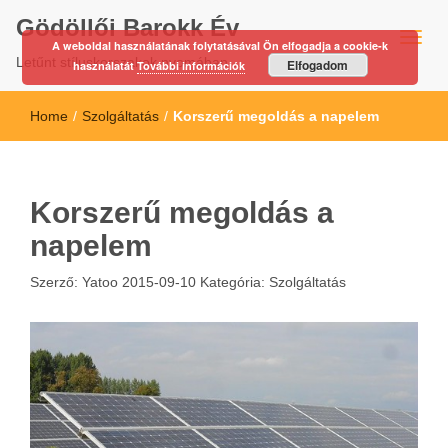
Gödöllői Barokk Év
A weboldal használatának folytatásával Ön elfogadja a cookie-k
Letűnt stíluskorszakok nyomában…
Elfogadom
használatát
További információk
Home
/
Szolgáltatás
/
Korszerű megoldás a napelem
Korszerű megoldás a
napelem
Szerző:
Yatoo
2015-09-10
Kategória:
Szolgáltatás