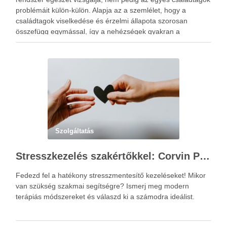
problémáit külön-külön. Alapja az a szemlélet, hogy a
családtagok viselkedése és érzelmi állapota szorosan
összefügg egymással, így a nehézségek gyakran a
kapcsolati mintázatokban gyökereznek. A családterápia
elsődleges célja nem hibást keresni, hanem a működési …
Szolgáltatás
Stresszkezelés szakértőkkel: Corvin Pszichológia – a modern terápiás megoldások útmutatója
Fedezd fel a hatékony stresszmentesítő kezeléseket! Mikor
van szükség szakmai segítségre? Ismerj meg modern
terápiás módszereket és válaszd ki a számodra ideálist.