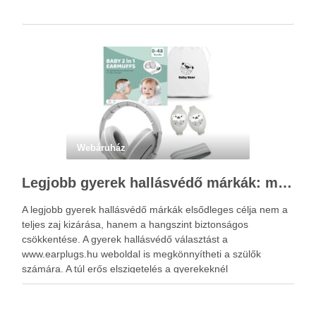
Webáruház
Legjobb gyerek hallásvédő márkák: mire figyeljenek a szülők választáskor?
A legjobb gyerek hallásvédő márkák elsődleges célja nem a
teljes zaj kizárása, hanem a hangszint biztonságos
csökkentése. A gyerek hallásvédő választást a
www.earplugs.hu weboldal is megkönnyítheti a szülők
számára. A túl erős elszigetelés a gyerekeknél
kényelmetlenséget, félelmet vagy dezorientáltságot is
okozhat. A jó hallásvédő egyensúlyt teremt, védi a fület,
miközben …