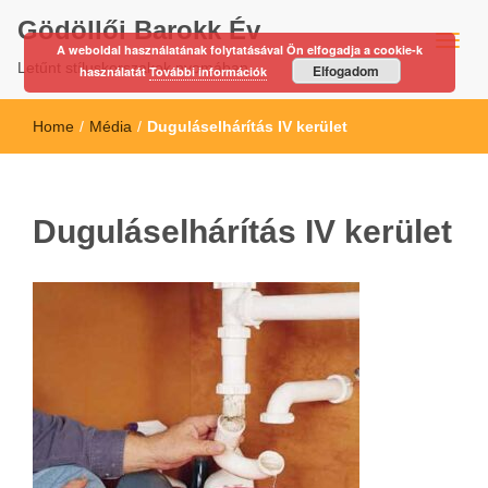
Gödöllői Barokk Év
A weboldal használatának folytatásával Ön elfogadja a cookie-k
Letűnt stíluskorszakok nyomában…
Elfogadom
használatát
További információk
Home
/
Média
/
Duguláselhárítás IV kerület
Duguláselhárítás IV kerület