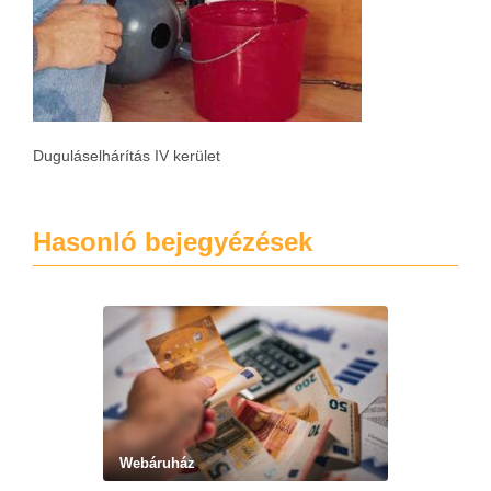
Duguláselhárítás IV kerület
Hasonló bejegyézések
Webáruház