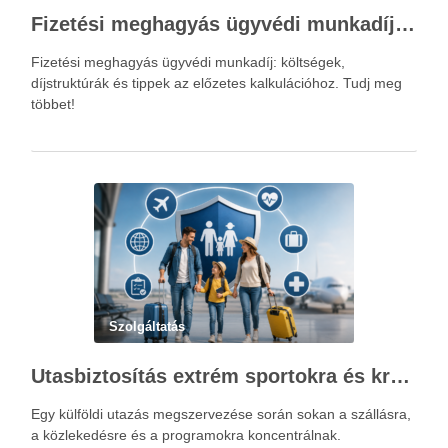
Fizetési meghagyás ügyvédi munkadíja: teljes költségvetési útmutató
Fizetési meghagyás ügyvédi munkadíj: költségek,
díjstruktúrák és tippek az előzetes kalkulációhoz. Tudj meg
többet!
Szolgáltatás
Utasbiztosítás extrém sportokra és krónikus betegségek esetén: mire figyelj utazás előtt?
Egy külföldi utazás megszervezése során sokan a szállásra,
a közlekedésre és a programokra koncentrálnak.