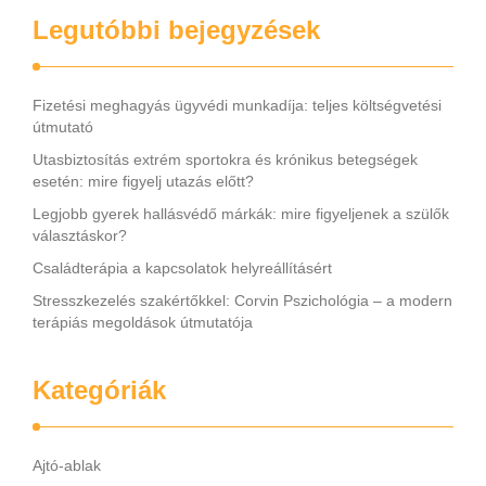
Legutóbbi bejegyzések
Fizetési meghagyás ügyvédi munkadíja: teljes költségvetési
útmutató
Utasbiztosítás extrém sportokra és krónikus betegségek
esetén: mire figyelj utazás előtt?
Legjobb gyerek hallásvédő márkák: mire figyeljenek a szülők
választáskor?
Családterápia a kapcsolatok helyreállításért
Stresszkezelés szakértőkkel: Corvin Pszichológia – a modern
terápiás megoldások útmutatója
Kategóriák
Ajtó-ablak