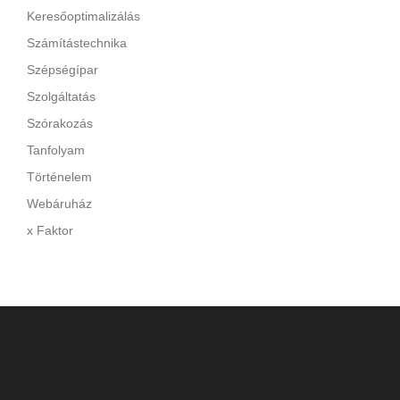
Keresőoptimalizálás
Számítástechnika
Szépségípar
Szolgáltatás
Szórakozás
Tanfolyam
Történelem
Webáruház
x Faktor