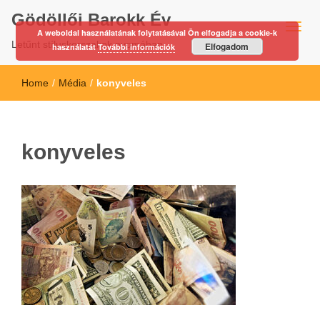
Gödöllői Barokk Év
A weboldal használatának folytatásával Ön elfogadja a cookie-k
Letűnt stíluskorszakok nyomában…
Elfogadom
használatát
További információk
Home
/
Média
/
konyveles
konyveles