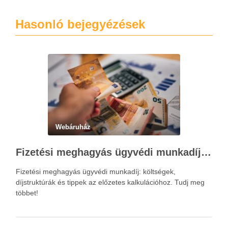
Hasonló bejegyézések
Webáruház
Fizetési meghagyás ügyvédi munkadíja: teljes költségvetési útmutató
Fizetési meghagyás ügyvédi munkadíj: költségek,
díjstruktúrák és tippek az előzetes kalkulációhoz. Tudj meg
többet!