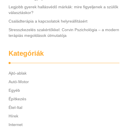
Legjobb gyerek hallásvédő márkák: mire figyeljenek a szülők
választáskor?
Családterápia a kapcsolatok helyreállításért
Stresszkezelés szakértőkkel: Corvin Pszichológia – a modern
terápiás megoldások útmutatója
Kategóriák
Ajtó-ablak
Autó-Motor
Egyéb
Építkezés
Étel-Ital
Hírek
Internet