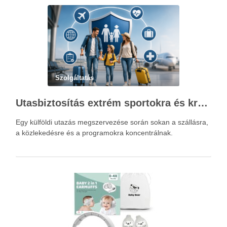
Szolgáltatás
Utasbiztosítás extrém sportokra és krónikus betegségek esetén: mire figyelj utazás előtt?
Egy külföldi utazás megszervezése során sokan a szállásra,
a közlekedésre és a programokra koncentrálnak.