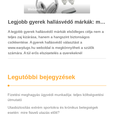
Webáruház
Legjobb gyerek hallásvédő márkák: mire figyeljenek a szülők választáskor?
A legjobb gyerek hallásvédő márkák elsődleges célja nem a
teljes zaj kizárása, hanem a hangszint biztonságos
csökkentése. A gyerek hallásvédő választást a
www.earplugs.hu weboldal is megkönnyítheti a szülők
számára. A túl erős elszigetelés a gyerekeknél
kényelmetlenséget, félelmet vagy dezorientáltságot is
okozhat. A jó hallásvédő egyensúlyt teremt, védi a fület,
miközben …
Legutóbbi bejegyzések
Fizetési meghagyás ügyvédi munkadíja: teljes költségvetési
útmutató
Utasbiztosítás extrém sportokra és krónikus betegségek
esetén: mire figyelj utazás előtt?