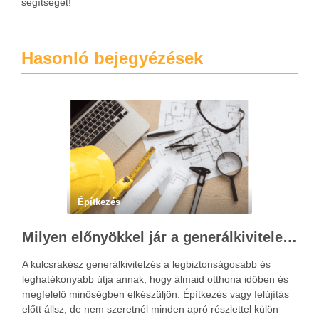
segítséget!
Hasonló bejegyézések
Építkezés
Milyen előnyökkel jár a generálkivitelezés kulcsrakész megoldásokkal?
A kulcsrakész generálkivitelzés a legbiztonságosabb és
leghatékonyabb útja annak, hogy álmaid otthona időben és
megfelelő minőségben elkészüljön. Építkezés vagy felújítás
előtt állsz, de nem szeretnél minden apró részlettel külön