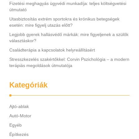
Fizetési meghagyás ügyvédi munkadíja: teljes költségvetési
útmutató
Utasbiztosítás extrém sportokra és krónikus betegségek
esetén: mire figyelj utazás előtt?
Legjobb gyerek hallásvédő márkák: mire figyeljenek a szülők
választáskor?
Családterápia a kapcsolatok helyreállításért
Stresszkezelés szakértőkkel: Corvin Pszichológia – a modern
terápiás megoldások útmutatója
Kategóriák
Ajtó-ablak
Autó-Motor
Egyéb
Építkezés