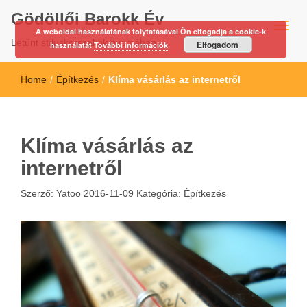
Gödöllői Barokk Év
A weboldal használatának folytatásával Ön elfogadja a cookie-k
Letűnt stíluskorszakok nyomában…
Elfogadom
használatát
További információk
Home
/
Építkezés
/
Klíma vásárlás az internetről
Klíma vásárlás az
internetről
Szerző:
Yatoo
2016-11-09
Kategória:
Építkezés