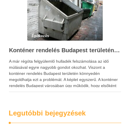
Építkezés
Konténer rendelés Budapest területén és környékén
A már régóta felgyülemlő hulladék felszámolása az idő
múlásával egyre nagyobb gondot okozhat. Viszont a
konténer rendelés Budapest területén könnyedén
megoldhatja ezt a problémát. A képlet egyszerű. A konténer
rendelés Budapest városában úgy működik, hogy elsőként
fel kell keresni a szemétszállítással foglalkozó vállalatot,
aminek az elérhetőségi fel vannak tüntetve a …
Legutóbbi bejegyzések