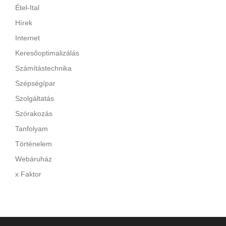
Étel-Ital
Hírek
Internet
Keresőoptimalizálás
Számítástechnika
Szépségípar
Szolgáltatás
Szórakozás
Tanfolyam
Történelem
Webáruház
x Faktor