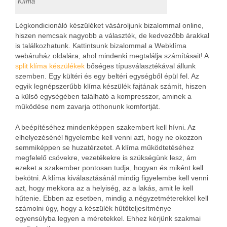
Klíma
Légkondicionáló készüléket vásároljunk bizalommal online,
hiszen nemcsak nagyobb a választék, de kedvezőbb árakkal
is találkozhatunk. Kattintsunk bizalommal a Webklíma
webáruház oldalára, ahol mindenki megtalálja számításait! A
split klíma készülékek
bőséges típusválasztékával állunk
szemben. Egy kültéri és egy beltéri egységből épül fel. Az
egyik legnépszerűbb klíma készülék fajtának számít, hiszen
a külső egységében található a kompresszor, aminek a
működése nem zavarja otthonunk komfortját.
A beépítéséhez mindenképpen szakembert kell hívni. Az
elhelyezésénél figyelembe kell venni azt, hogy ne okozzon
semmiképpen se huzatérzetet. A klíma működtetéséhez
megfelelő csövekre, vezetékekre is szükségünk lesz, ám
ezeket a szakember pontosan tudja, hogyan és miként kell
bekötni. A klíma kiválasztásánál mindig figyelembe kell venni
azt, hogy mekkora az a helyiség, az a lakás, amit le kell
hűtenie. Ebben az esetben, mindig a négyzetméterekkel kell
számolni úgy, hogy a készülék hűtőteljesítménye
egyensúlyba legyen a méretekkel. Ehhez kérjünk szakmai