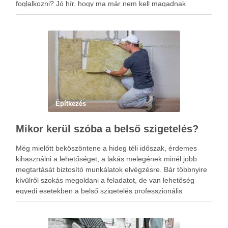
foglalkozni? Jó hír, hogy ma már nem kell magadnak
intézned mindent, a kőművestől kezdve, a villanyszerelőn át
a burkolóig. A generálkivitelezés …
Építkezés
Mikor kerül szóba a belső szigetelés?
Még mielőtt beköszöntene a hideg téli időszak, érdemes
kihasználni a lehetőséget, a lakás melegének minél jobb
megtartását biztosító munkálatok elvégzésre. Bár többnyire
kívülről szokás megoldani a feladatot, de van lehetőség
egyedi esetekben a belső szigetelés professzionális
kivitelezésére. Mikor kerülhet ez szóba? Többnyire olyankor,
amikor nincs mód az ingatlan homlokzatát megváltoztatni.