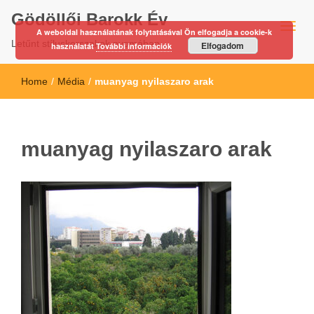
Gödöllői Barokk Év
A weboldal használatának folytatásával Ön elfogadja a cookie-k
Letűnt stíluskorszakok nyomában…
Elfogadom
használatát
További információk
Home
/
Média
/
muanyag nyilaszaro arak
muanyag nyilaszaro arak