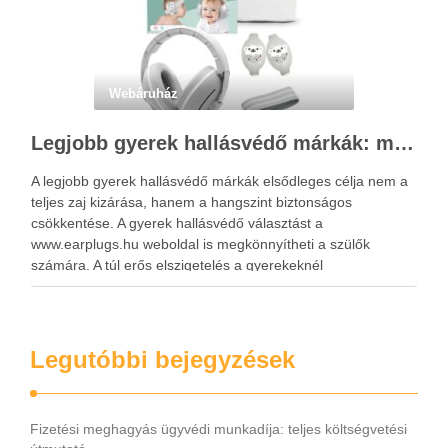
Webáruház
Legjobb gyerek hallásvédő márkák: mire figyeljenek a szülők választáskor?
A legjobb gyerek hallásvédő márkák elsődleges célja nem a
teljes zaj kizárása, hanem a hangszint biztonságos
csökkentése. A gyerek hallásvédő választást a
www.earplugs.hu weboldal is megkönnyítheti a szülők
számára. A túl erős elszigetelés a gyerekeknél
kényelmetlenséget, félelmet vagy dezorientáltságot is
okozhat. A jó hallásvédő egyensúlyt teremt, védi a fület,
miközben …
Legutóbbi bejegyzések
Fizetési meghagyás ügyvédi munkadíja: teljes költségvetési