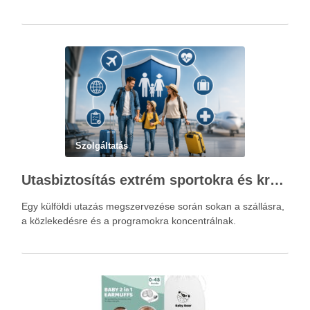
Szolgáltatás
Utasbiztosítás extrém sportokra és krónikus betegségek esetén: mire figyelj utazás előtt?
Egy külföldi utazás megszervezése során sokan a szállásra,
a közlekedésre és a programokra koncentrálnak.