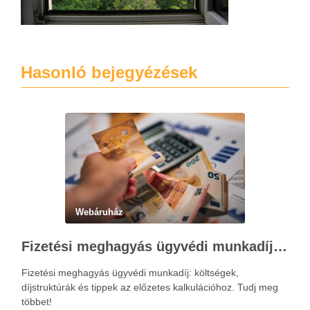
Hasonló bejegyézések
Webáruház
Fizetési meghagyás ügyvédi munkadíja: teljes költségvetési útmutató
Fizetési meghagyás ügyvédi munkadíj: költségek,
díjstruktúrák és tippek az előzetes kalkulációhoz. Tudj meg
többet!