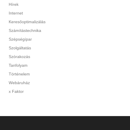
Hírek
Internet
Keresőoptimalizálás
Számítástechnika
Szépségípar
Szolgáltatás
Szórakozás
Tanfolyam
Történelem
Webáruház
x Faktor