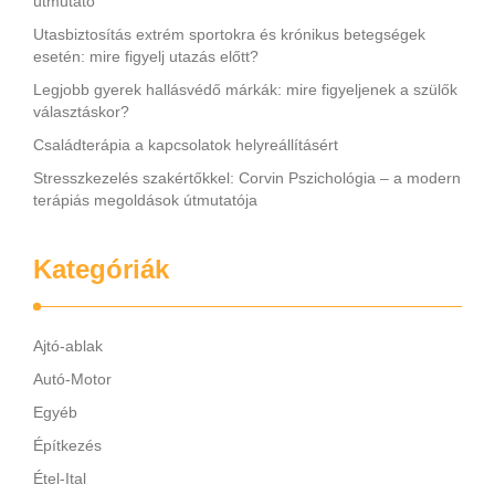
útmutató
Utasbiztosítás extrém sportokra és krónikus betegségek
esetén: mire figyelj utazás előtt?
Legjobb gyerek hallásvédő márkák: mire figyeljenek a szülők
választáskor?
Családterápia a kapcsolatok helyreállításért
Stresszkezelés szakértőkkel: Corvin Pszichológia – a modern
terápiás megoldások útmutatója
Kategóriák
Ajtó-ablak
Autó-Motor
Egyéb
Építkezés
Étel-Ital