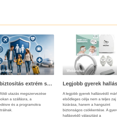
gáltatás
Webáruház
Utasbiztosítás extrém sportokra és krónikus betegségek esetén: mire figyelj utazás előtt?
lföldi utazás megszervezése
A legjobb gyerek hallásvédő már
okan a szállásra, a
elsődleges célja nem a teljes zaj
edésre és a programokra
kizárása, hanem a hangszint
trálnak.
biztonságos csökkentése. A gyer
hallásvédő választást a