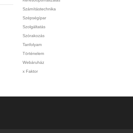
Keresőoptimalizálás
Számítástechnika
 A túl
Szépségípar
y
Szolgáltatás
di a
Szórakozás
Tanfolyam
Történelem
Webáruház
x Faktor