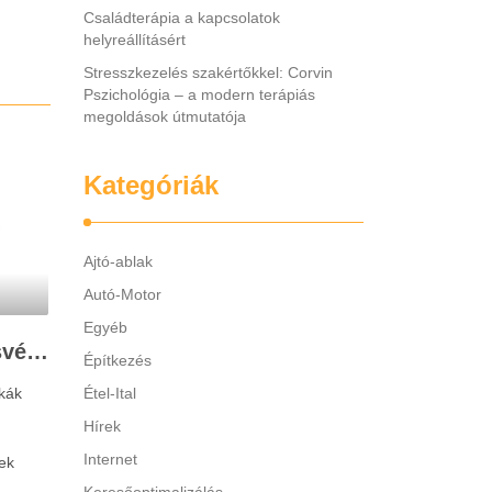
Családterápia a kapcsolatok
helyreállításért
Stresszkezelés szakértőkkel: Corvin
Pszichológia – a modern terápiás
megoldások útmutatója
Kategóriák
Ajtó-ablak
Autó-Motor
Egyéb
Legjobb gyerek hallásvédő márkák: mire figyeljenek a szülők választáskor?
Építkezés
kák
Étel-Ital
Hírek
Internet
ek