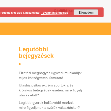
Gödöllő kastély
Elfogadom
lfogadja a cookie-k használatát
További információk
Legutóbbi
bejegyzések
Fizetési meghagyás ügyvédi munkadíja:
teljes költségvetési útmutató
Utasbiztosítás extrém sportokra és
krónikus betegségek esetén: mire figyelj
utazás előtt?
Legjobb gyerek hallásvédő márkák:
mire figyeljenek a szülők választáskor?