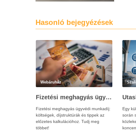
Hasonló bejegyézések
Webáruház
Szol
Fizetési meghagyás ügyvédi munkadíja: teljes költségvetési útmutató
Fizetési meghagyás ügyvédi munkadíj:
Egy kü
költségek, díjstruktúrák és tippek az
során s
előzetes kalkulációhoz. Tudj meg
közlek
többet!
koncen