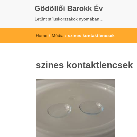
Gödöllői Barokk Év
Letűnt stíluskorszakok nyomában…
Home
/
Média
/
szines kontaktlencsek
szines kontaktlencsek