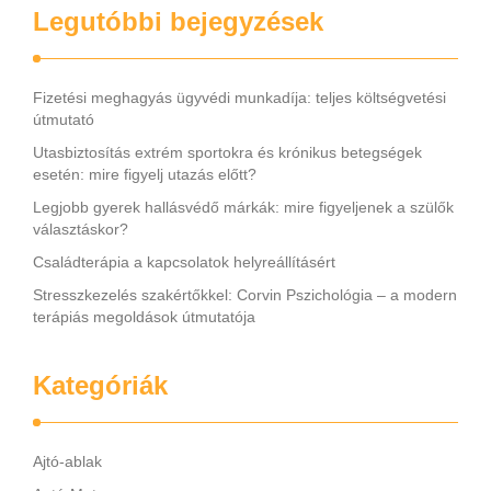
Legutóbbi bejegyzések
Fizetési meghagyás ügyvédi munkadíja: teljes költségvetési
útmutató
Utasbiztosítás extrém sportokra és krónikus betegségek
esetén: mire figyelj utazás előtt?
Legjobb gyerek hallásvédő márkák: mire figyeljenek a szülők
választáskor?
Családterápia a kapcsolatok helyreállításért
Stresszkezelés szakértőkkel: Corvin Pszichológia – a modern
terápiás megoldások útmutatója
Kategóriák
Ajtó-ablak