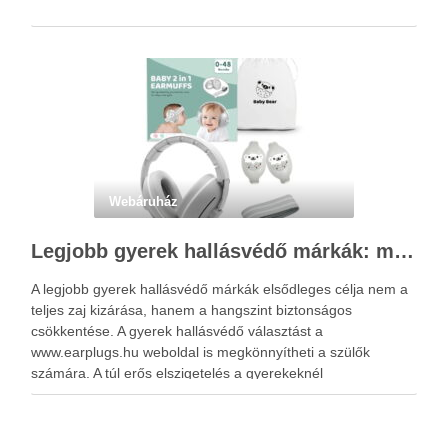
Webáruház
Legjobb gyerek hallásvédő márkák: mire figyeljenek a szülők választáskor?
A legjobb gyerek hallásvédő márkák elsődleges célja nem a
teljes zaj kizárása, hanem a hangszint biztonságos
csökkentése. A gyerek hallásvédő választást a
www.earplugs.hu weboldal is megkönnyítheti a szülők
számára. A túl erős elszigetelés a gyerekeknél
kényelmetlenséget, félelmet vagy dezorientáltságot is
okozhat. A jó hallásvédő egyensúlyt teremt, védi a fület,
miközben …