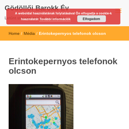
Gödöllői Barokk Év
A weboldal használatának folytatásával Ön elfogadja a cookie-k
Letűnt stíluskorszakok nyomában…
Elfogadom
használatát
További információk
Home
/
Média
/
Erintokepernyos telefonok olcson
Erintokepernyos telefonok
olcson