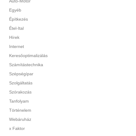
Autó-Motor
Egyéb
Építkezés
Étel-Ital
Hírek
Internet
Keresőoptimalizálás
Számítástechnika
Szépségípar
Szolgáltatás
Szórakozás
Tanfolyam
Történelem
Webáruház
x Faktor