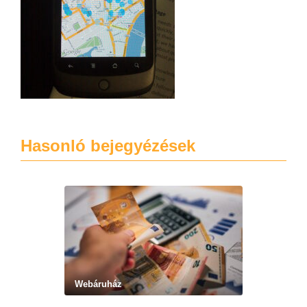
Hasonló bejegyézések
Webáruház