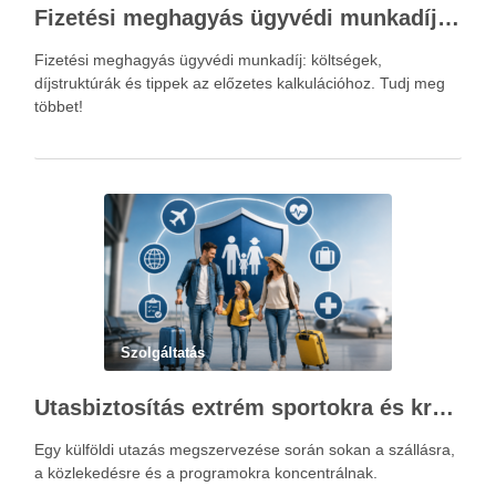
Fizetési meghagyás ügyvédi munkadíja: teljes költségvetési útmutató
Fizetési meghagyás ügyvédi munkadíj: költségek,
díjstruktúrák és tippek az előzetes kalkulációhoz. Tudj meg
többet!
Szolgáltatás
Utasbiztosítás extrém sportokra és krónikus betegségek esetén: mire figyelj utazás előtt?
Egy külföldi utazás megszervezése során sokan a szállásra,
a közlekedésre és a programokra koncentrálnak.