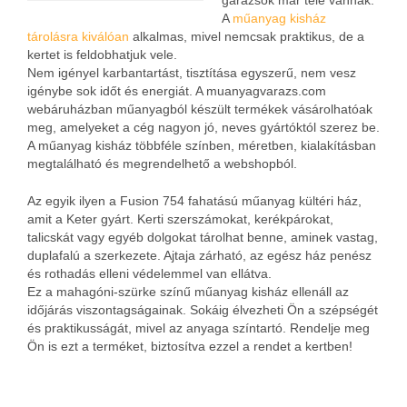
garázsok már tele vannak.
A
műanyag kisház
tárolásra kiválóan
alkalmas, mivel nemcsak praktikus, de a
kertet is feldobhatjuk vele.
Nem igényel karbantartást, tisztítása egyszerű, nem vesz
igénybe sok időt és energiát. A muanyagvarazs.com
webáruházban műanyagból készült termékek vásárolhatóak
meg, amelyeket a cég nagyon jó, neves gyártóktól szerez be.
A műanyag kisház többféle színben, méretben, kialakításban
megtalálható és megrendelhető a webshopból.
Az egyik ilyen a Fusion 754 fahatású műanyag kültéri ház,
amit a Keter gyárt. Kerti szerszámokat, kerékpárokat,
talicskát vagy egyéb dolgokat tárolhat benne, aminek vastag,
duplafalú a szerkezete. Ajtaja zárható, az egész ház penész
és rothadás elleni védelemmel van ellátva.
Ez a mahagóni-szürke színű műanyag kisház ellenáll az
időjárás viszontagságainak. Sokáig élvezheti Ön a szépségét
és praktikusságát, mivel az anyaga színtartó. Rendelje meg
Ön is ezt a terméket, biztosítva ezzel a rendet a kertben!