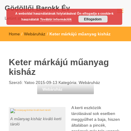
Gödöllői Barokk Év
A weboldal használatának folytatásával Ön elfogadja a cookie-k
Letűnt stíluskorszakok nyomában…
Elfogadom
használatát
További információk
Home
/
Webáruház
/
Keter márkájú műanyag kisház
Keter márkájú műanyag
kisház
Szerző:
Yatoo
2015-09-13
Kategória:
Webáruház
Webáruház
A kerti eszközök
tárolásával sok esetben
A műanyag kisház kiváló kerti
meggyűlhet a baja, hiszen
tároló
általában a pincék,