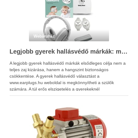
Webáruház
Legjobb gyerek hallásvédő márkák: mire figyeljenek a szülők választáskor?
A legjobb gyerek hallásvédő márkák elsődleges célja nem a
teljes zaj kizárása, hanem a hangszint biztonságos
csökkentése. A gyerek hallásvédő választást a
www.earplugs.hu weboldal is megkönnyítheti a szülők
számára. A túl erős elszigetelés a gyerekeknél
kényelmetlenséget, félelmet vagy dezorientáltságot is
okozhat. A jó hallásvédő egyensúlyt teremt, védi a fület,
miközben …