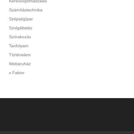
Keresőoptimalizálás
Számítástechnika
Szépségípar
Szolgáltatás
Szórakozás
Tanfolyam
Történelem
Webáruház
x Faktor