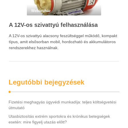
Webáruház
A 12V-os szivattyú felhasználása
A 12V-os szivattyú alacsony feszültséggel működő, kompakt
típus, amit elsősorban mobil, hordozható és akkumulátoros
rendszerekhez használnak.
Legutóbbi bejegyzések
Fizetési meghagyás ügyvédi munkadíja: teljes költségvetési
útmutató
Utasbiztosítás extrém sportokra és krónikus betegségek
esetén: mire figyelj utazás előtt?