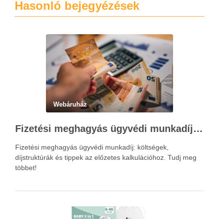
Hasonló bejegyézések
Webáruház
Fizetési meghagyás ügyvédi munkadíja: teljes költségvetési útmutató
Fizetési meghagyás ügyvédi munkadíj: költségek,
díjstruktúrák és tippek az előzetes kalkulációhoz. Tudj meg
többet!