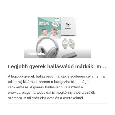
Webáruház
Legjobb gyerek hallásvédő márkák: mire figyeljenek a szülők választáskor?
A legjobb gyerek hallásvédő márkák elsődleges célja nem a
teljes zaj kizárása, hanem a hangszint biztonságos
csökkentése. A gyerek hallásvédő választást a
www.earplugs.hu weboldal is megkönnyítheti a szülők
számára. A túl erős elszigetelés a gyerekeknél
kényelmetlenséget, félelmet vagy dezorientáltságot is
okozhat. A jó hallásvédő egyensúlyt teremt, védi a fület,
miközben …