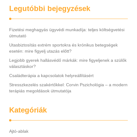
Legutóbbi bejegyzések
Fizetési meghagyás ügyvédi munkadíja: teljes költségvetési
útmutató
Utasbiztosítás extrém sportokra és krónikus betegségek
esetén: mire figyelj utazás előtt?
Legjobb gyerek hallásvédő márkák: mire figyeljenek a szülők
választáskor?
Családterápia a kapcsolatok helyreállításért
Stresszkezelés szakértőkkel: Corvin Pszichológia – a modern
terápiás megoldások útmutatója
Kategóriák
Ajtó-ablak