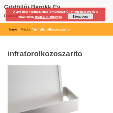
Gödöllői Barokk Év
A weboldal használatának folytatásával Ön elfogadja a cookie-k
Letűnt stíluskorszakok nyomában…
Elfogadom
használatát
További információk
Home
/
Média
/
infratorolkozoszarito
infratorolkozoszarito