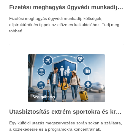
Fizetési meghagyás ügyvédi munkadíja: teljes költségvetési útmutató
Fizetési meghagyás ügyvédi munkadíj: költségek,
díjstruktúrák és tippek az előzetes kalkulációhoz. Tudj meg
többet!
Szolgáltatás
Utasbiztosítás extrém sportokra és krónikus betegségek esetén: mire figyelj utazás előtt?
Egy külföldi utazás megszervezése során sokan a szállásra,
a közlekedésre és a programokra koncentrálnak.