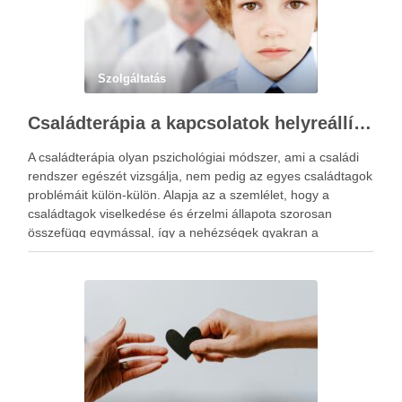
Szolgáltatás
Családterápia a kapcsolatok helyreállításért
A családterápia olyan pszichológiai módszer, ami a családi
rendszer egészét vizsgálja, nem pedig az egyes családtagok
problémáit külön-külön. Alapja az a szemlélet, hogy a
családtagok viselkedése és érzelmi állapota szorosan
összefügg egymással, így a nehézségek gyakran a
kapcsolati mintázatokban gyökereznek. A családterápia
elsődleges célja nem hibást keresni, hanem a működési …