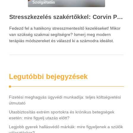
Szolgáltatás
Stresszkezelés szakértőkkel: Corvin Pszichológia – a modern terápiás megoldások útmutatója
Fedezd fel a hatékony stresszmentesítő kezeléseket! Mikor
van szükség szakmai segítségre? Ismerj meg modern
terápiás módszereket és válaszd ki a számodra ideálist.
Legutóbbi bejegyzések
Fizetési meghagyás ügyvédi munkadíja: teljes költségvetési
útmutató
Utasbiztosítás extrém sportokra és krónikus betegségek
esetén: mire figyelj utazás előtt?
Legjobb gyerek hallásvédő márkák: mire figyeljenek a szülők
választáskor?