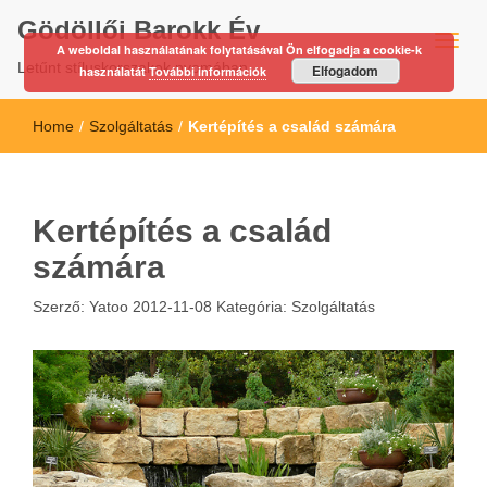
Gödöllői Barokk Év
A weboldal használatának folytatásával Ön elfogadja a cookie-k
Letűnt stíluskorszakok nyomában…
Elfogadom
használatát
További információk
Home
/
Szolgáltatás
/
Kertépítés a család számára
Kertépítés a család
számára
Szerző:
Yatoo
2012-11-08
Kategória:
Szolgáltatás