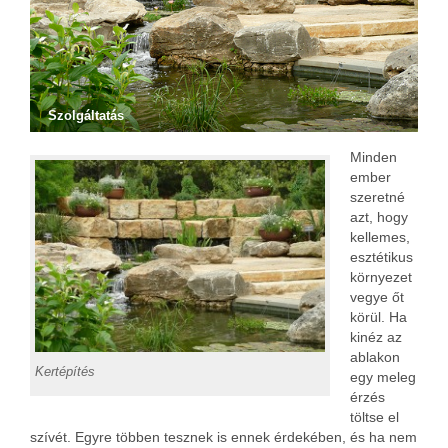
Szolgáltatás
Minden
ember
szeretné
azt, hogy
kellemes,
esztétikus
környezet
vegye őt
körül. Ha
kinéz az
ablakon
Kertépítés
egy meleg
érzés
töltse el
szívét. Egyre többen tesznek is ennek érdekében, és ha nem