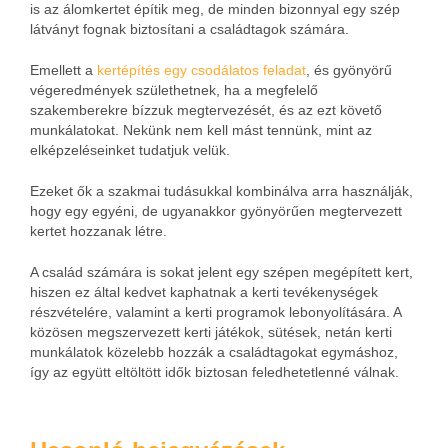
is az álomkertet építik meg, de minden bizonnyal egy szép
látványt fognak biztosítani a családtagok számára.
Emellett a
kertépítés egy csodálatos feladat
, és gyönyörű
végeredmények születhetnek, ha a megfelelő
szakemberekre bízzuk megtervezését, és az ezt követő
munkálatokat. Nekünk nem kell mást tennünk, mint az
elképzeléseinket tudatjuk velük.
Ezeket ők a szakmai tudásukkal kombinálva arra használják,
hogy egy egyéni, de ugyanakkor gyönyörűen megtervezett
kertet hozzanak létre.
A család számára is sokat jelent egy szépen megépített kert,
hiszen ez által kedvet kaphatnak a kerti tevékenységek
részvételére, valamint a kerti programok lebonyolítására. A
közösen megszervezett kerti játékok, sütések, netán kerti
munkálatok közelebb hozzák a családtagokat egymáshoz,
így az együtt eltöltött idők biztosan feledhetetlenné válnak.