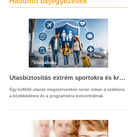
Hasonló bejegyézések
Szolgáltatás
Utasbiztosítás extrém sportokra és krónikus betegségek esetén: mire figyelj utazás előtt?
Egy külföldi utazás megszervezése során sokan a szállásra,
a közlekedésre és a programokra koncentrálnak.