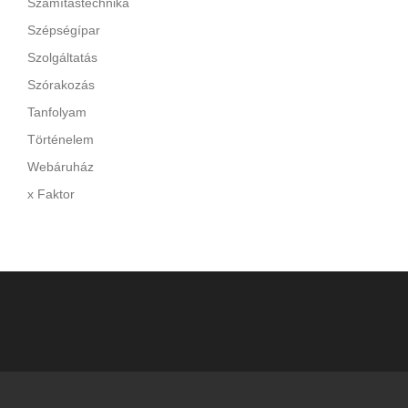
Számítástechnika
Szépségípar
Szolgáltatás
Szórakozás
Tanfolyam
Történelem
Webáruház
x Faktor