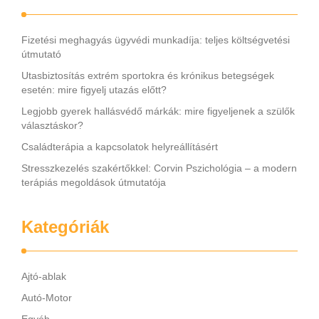
Fizetési meghagyás ügyvédi munkadíja: teljes költségvetési
útmutató
Utasbiztosítás extrém sportokra és krónikus betegségek
esetén: mire figyelj utazás előtt?
Legjobb gyerek hallásvédő márkák: mire figyeljenek a szülők
választáskor?
Családterápia a kapcsolatok helyreállításért
Stresszkezelés szakértőkkel: Corvin Pszichológia – a modern
terápiás megoldások útmutatója
Kategóriák
Ajtó-ablak
Autó-Motor