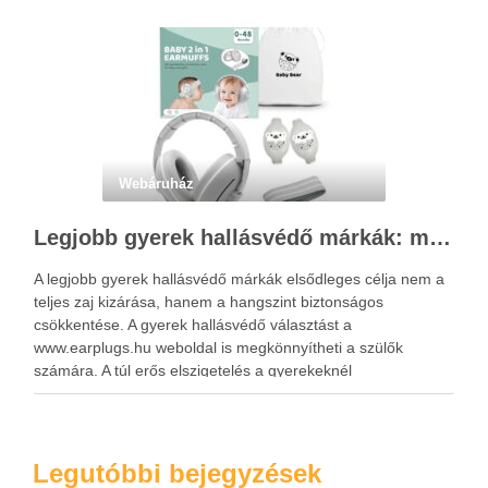
Webáruház
Legjobb gyerek hallásvédő márkák: mire figyeljenek a szülők választáskor?
A legjobb gyerek hallásvédő márkák elsődleges célja nem a
teljes zaj kizárása, hanem a hangszint biztonságos
csökkentése. A gyerek hallásvédő választást a
www.earplugs.hu weboldal is megkönnyítheti a szülők
számára. A túl erős elszigetelés a gyerekeknél
kényelmetlenséget, félelmet vagy dezorientáltságot is
okozhat. A jó hallásvédő egyensúlyt teremt, védi a fület,
miközben …
Legutóbbi bejegyzések