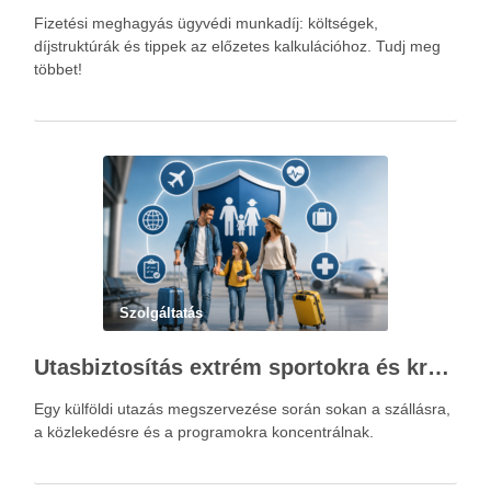
Fizetési meghagyás ügyvédi munkadíj: költségek,
díjstruktúrák és tippek az előzetes kalkulációhoz. Tudj meg
többet!
Szolgáltatás
Utasbiztosítás extrém sportokra és krónikus betegségek esetén: mire figyelj utazás előtt?
Egy külföldi utazás megszervezése során sokan a szállásra,
a közlekedésre és a programokra koncentrálnak.