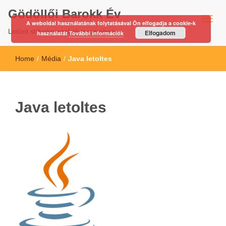
Gödöllői Barokk Év
A weboldal használatának folytatásával Ön elfogadja a cookie-k
Letűnt stíluskorszakok nyomában…
Elfogadom
használatát
További információk
Home
/
Média
/
Java letoltes
Java letoltes