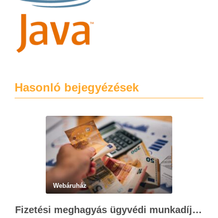
Hasonló bejegyézések
Webáruház
Fizetési meghagyás ügyvédi munkadíja: teljes költségvetési útmutató