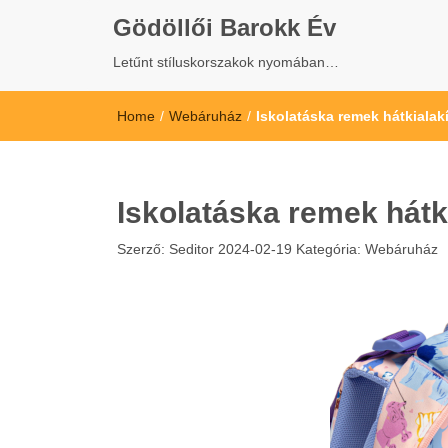
Gödöllői Barokk Év
Letűnt stíluskorszakok nyomában…
Home
/
Webáruház
/
Iskolatáska remek hátkialak
Iskolatáska remek hátk
Szerző:
Seditor
2024-02-19
Kategória:
Webáruház