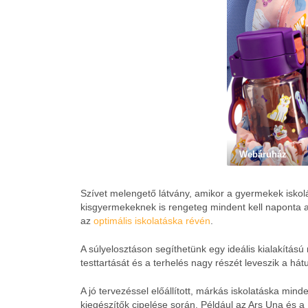
Webáruház
Szívet melengető látvány, amikor a gyermekek iskol
kisgyermekeknek is rengeteg mindent kell naponta a 
az
optimális iskolatáska révén
.
A súlyelosztáson segíthetünk egy ideális kialakítású 
testtartását és a terhelés nagy részét leveszik a hátu
A jó tervezéssel előállított, márkás iskolatáska min
kiegészítők cipelése során. Például az Ars Una és a 