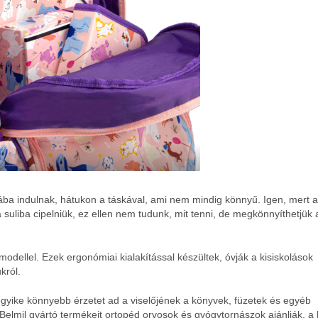
ába indulnak, hátukon a táskával, ami nem mindig könnyű. Igen, mert a
suliba cipelniük, ez ellen nem tudunk, mit tenni, de megkönnyíthetjük 
modellel. Ezek ergonómiai kialakítással készültek, óvják a kisiskolások
król.
degyike könnyebb érzetet ad a viselőjének a könyvek, füzetek és egyéb
Belmil gyártó termékeit ortopéd orvosok és gyógytornászok ajánlják, a 