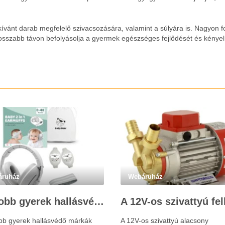
ívánt darab megfelelő szivacsozására, valamint a súlyára is. Nagyon f
 hosszabb távon befolyásolja a gyermek egészséges fejlődését és kénye
áruház
Webáruház
Legjobb gyerek hallásvédő márkák: mire figyeljenek a szülők választáskor?
obb gyerek hallásvédő márkák
A 12V-os szivattyú alacsony