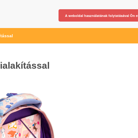
A weboldal használatának folytatásával Ön e
ítással
ialakítással