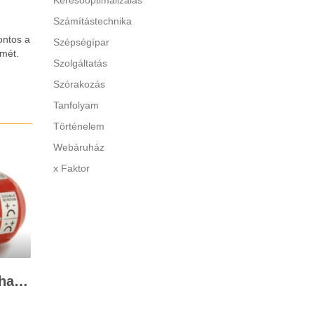
Keresőoptimalizálás
Számítástechnika
ontos a
Szépségípar
lmét.
Szolgáltatás
Szórakozás
Tanfolyam
Történelem
Webáruház
x Faktor
A 12V-os szivattyú felhasználása