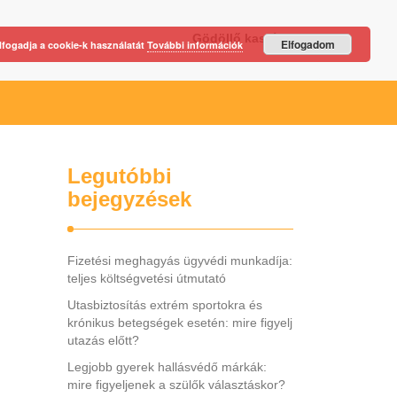
Gödöllő kastély
Elfogadom
lfogadja a cookie-k használatát
További információk
Legutóbbi
bejegyzések
Fizetési meghagyás ügyvédi munkadíja:
teljes költségvetési útmutató
Utasbiztosítás extrém sportokra és
krónikus betegségek esetén: mire figyelj
utazás előtt?
Legjobb gyerek hallásvédő márkák:
mire figyeljenek a szülők választáskor?