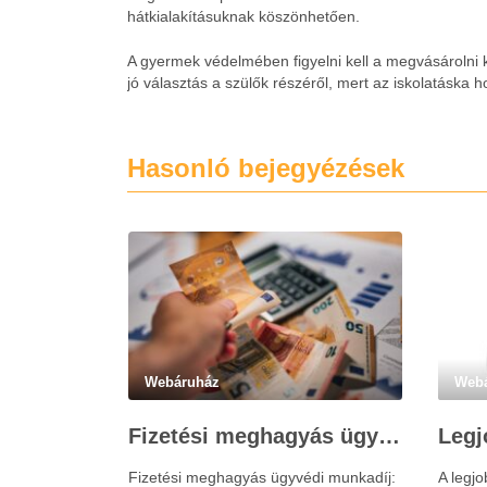
hátkialakításuknak köszönhetően.
A gyermek védelmében figyelni kell a megvásárolni k
jó választás a szülők részéről, mert az iskolatáska
Hasonló bejegyézések
Webáruház
Web
Fizetési meghagyás ügyvédi munkadíja: teljes költségvetési útmutató
Fizetési meghagyás ügyvédi munkadíj:
A legj