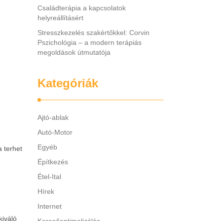
Családterápia a kapcsolatok
helyreállításért
Stresszkezelés szakértőkkel: Corvin
Pszichológia – a modern terápiás
megoldások útmutatója
Kategóriák
Ajtó-ablak
Autó-Motor
Egyéb
a terhet
Építkezés
Étel-Ital
Hírek
Internet
kiváló