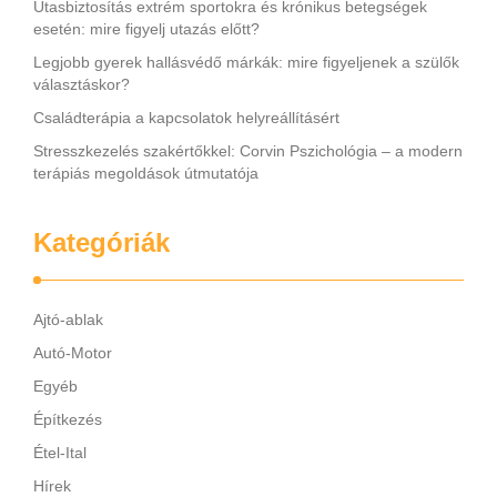
Utasbiztosítás extrém sportokra és krónikus betegségek
esetén: mire figyelj utazás előtt?
Legjobb gyerek hallásvédő márkák: mire figyeljenek a szülők
választáskor?
Családterápia a kapcsolatok helyreállításért
Stresszkezelés szakértőkkel: Corvin Pszichológia – a modern
terápiás megoldások útmutatója
Kategóriák
Ajtó-ablak
Autó-Motor
Egyéb
Építkezés
Étel-Ital
Hírek