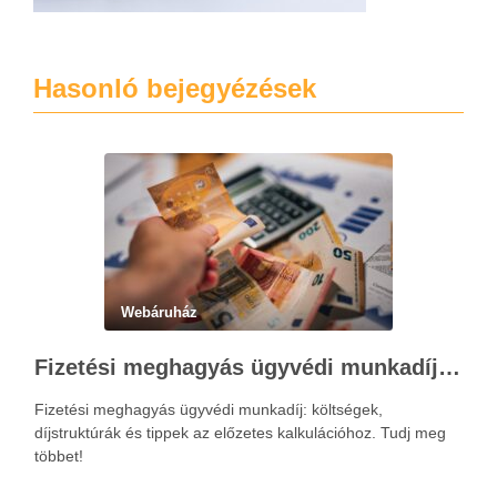
Hasonló bejegyézések
Webáruház
Fizetési meghagyás ügyvédi munkadíja: teljes költségvetési útmutató
Fizetési meghagyás ügyvédi munkadíj: költségek,
díjstruktúrák és tippek az előzetes kalkulációhoz. Tudj meg
többet!