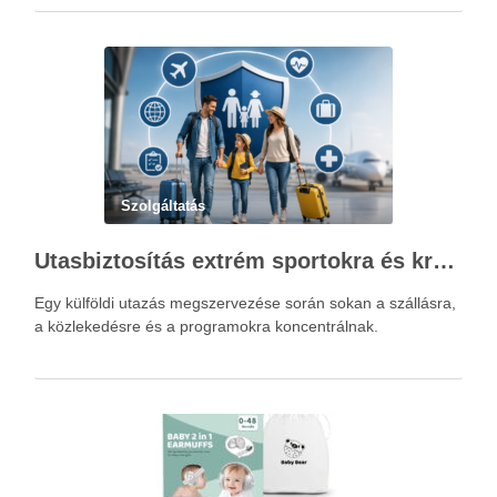
Szolgáltatás
Utasbiztosítás extrém sportokra és krónikus betegségek esetén: mire figyelj utazás előtt?
Egy külföldi utazás megszervezése során sokan a szállásra,
a közlekedésre és a programokra koncentrálnak.