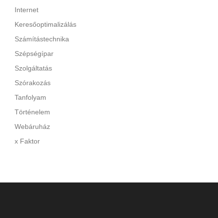
Internet
Keresőoptimalizálás
Számítástechnika
Szépségípar
Szolgáltatás
Szórakozás
Tanfolyam
Történelem
Webáruház
x Faktor