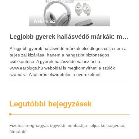
Webáruház
Legjobb gyerek hallásvédő márkák: mire figyeljenek a szülők választáskor?
A legjobb gyerek hallásvédő márkák elsődleges célja nem a
teljes zaj kizárása, hanem a hangszint biztonságos
csökkentése. A gyerek hallásvédő választást a
www.earplugs.hu weboldal is megkönnyítheti a szülők
számára. A túl erős elszigetelés a gyerekeknél
kényelmetlenséget, félelmet vagy dezorientáltságot is
okozhat. A jó hallásvédő egyensúlyt teremt, védi a fület,
miközben …
Legutóbbi bejegyzések
Fizetési meghagyás ügyvédi munkadíja: teljes költségvetési
útmutató