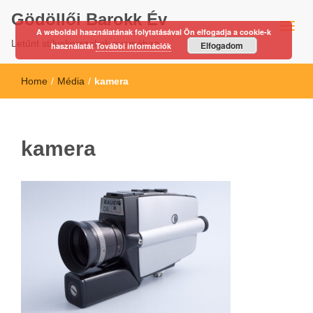
Gödöllői Barokk Év
A weboldal használatának folytatásával Ön elfogadja a cookie-k
Letűnt stíluskorszakok nyomában…
Elfogadom
használatát
További információk
Home
/
Média
/
kamera
kamera