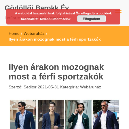
Gödöllői Barokk Év
A weboldal használatának folytatásával Ön elfogadja a cookie-k
Letűnt stíluskorszakok nyomában…
Elfogadom
használatát
További információk
Home
/
Webáruház
/
Ilyen árakon mozognak most a férfi sportzakók
Ilyen árakon mozognak
most a férfi sportzakók
Szerző:
Seditor
2021-05-31
Kategória:
Webáruház