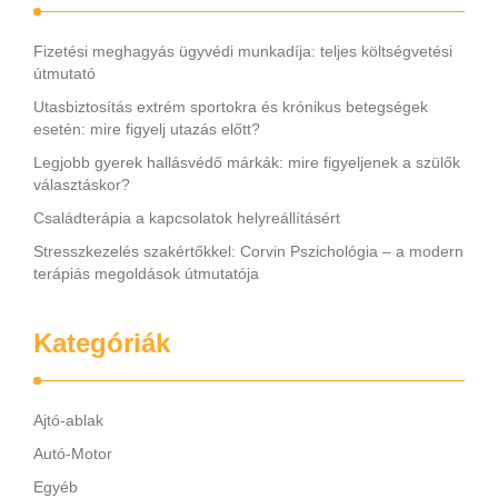
Fizetési meghagyás ügyvédi munkadíja: teljes költségvetési
útmutató
Utasbiztosítás extrém sportokra és krónikus betegségek
esetén: mire figyelj utazás előtt?
Legjobb gyerek hallásvédő márkák: mire figyeljenek a szülők
választáskor?
Családterápia a kapcsolatok helyreállításért
Stresszkezelés szakértőkkel: Corvin Pszichológia – a modern
terápiás megoldások útmutatója
Kategóriák
Ajtó-ablak
Autó-Motor
Egyéb