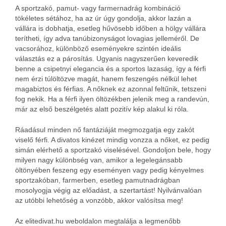
A sportzakó, pamut- vagy farmernadrág kombináció
tökéletes sétához, ha az úr úgy gondolja, akkor lazán a
vállára is dobhatja, esetleg hűvösebb időben a hölgy vállára
terítheti, így adva tanúbizonyságot lovagias jelleméről. De
vacsorához, különböző eseményekre szintén ideális
választás ez a párosítás.
Ugyanis nagyszerűen keveredik
benne a csipetnyi elegancia és a sportos lazaság, így a férfi
nem érzi túlöltözve magát, hanem feszengés nélkül lehet
magabiztos és férfias. A nőknek ez azonnal feltűnik, tetszeni
fog nekik. Ha a férfi ilyen öltözékben jelenik meg a randevún,
már az első beszélgetés alatt pozitív kép alakul ki róla.
Ráadásul minden nő fantáziáját megmozgatja egy zakót
viselő férfi. A divatos kinézet mindig vonzza a nőket, ez pedig
simán elérhető a sportzakó viselésével. Gondoljon bele, hogy
milyen nagy különbség van, amikor a legelegánsabb
öltönyében feszeng egy eseményen vagy pedig kényelmes
sportzakóban, farmerben, esetleg pamutnadrágban
mosolyogja végig az előadást, a szertartást! Nyilvánvalóan
az utóbbi lehetőség a vonzóbb, akkor valósítsa meg!
Az elitedivat.hu weboldalon megtalálja a legmenőbb