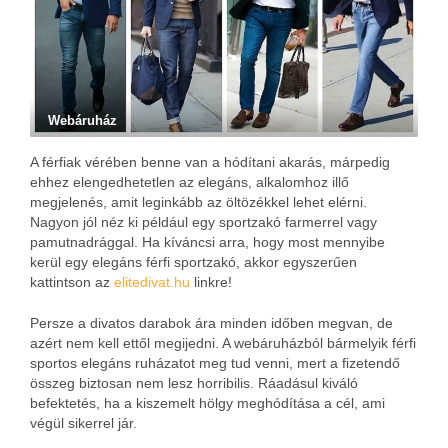
Webáruház
A férfiak vérében benne van a hódítani akarás, márpedig
ehhez elengedhetetlen az elegáns, alkalomhoz illő
megjelenés, amit leginkább az öltözékkel lehet elérni.
Nagyon jól néz ki például egy sportzakó farmerrel vagy
pamutnadrággal. Ha kíváncsi arra, hogy most mennyibe
kerül egy elegáns férfi sportzakó, akkor egyszerűen
kattintson az
elitedivat.hu
linkre!
Persze a divatos darabok ára minden időben megvan, de
azért nem kell ettől megijedni. A webáruházból bármelyik férfi
sportos elegáns ruházatot meg tud venni, mert a fizetendő
összeg biztosan nem lesz horribilis. Ráadásul kiváló
befektetés, ha a kiszemelt hölgy meghódítása a cél, ami
végül sikerrel jár.