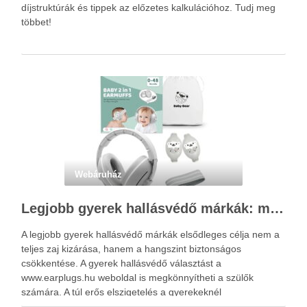
díjstruktúrák és tippek az előzetes kalkulációhoz. Tudj meg
többet!
Webáruház
Legjobb gyerek hallásvédő márkák: mire figyeljenek a szülők választáskor?
A legjobb gyerek hallásvédő márkák elsődleges célja nem a
teljes zaj kizárása, hanem a hangszint biztonságos
csökkentése. A gyerek hallásvédő választást a
www.earplugs.hu weboldal is megkönnyítheti a szülők
számára. A túl erős elszigetelés a gyerekeknél
kényelmetlenséget, félelmet vagy dezorientáltságot is