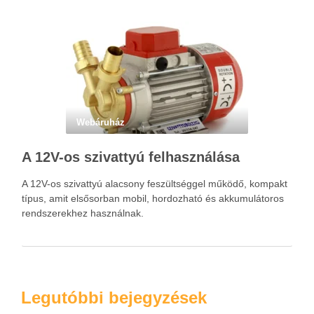
okozhat. A jó hallásvédő egyensúlyt teremt, védi a fület,
miközben …
Webáruház
A 12V-os szivattyú felhasználása
A 12V-os szivattyú alacsony feszültséggel működő, kompakt
típus, amit elsősorban mobil, hordozható és akkumulátoros
rendszerekhez használnak.
Legutóbbi bejegyzések