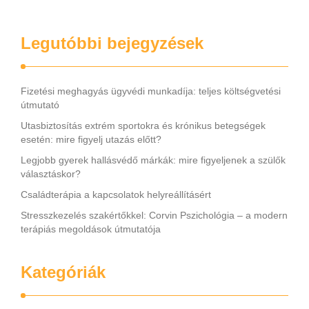
Legutóbbi bejegyzések
Fizetési meghagyás ügyvédi munkadíja: teljes költségvetési
útmutató
Utasbiztosítás extrém sportokra és krónikus betegségek
esetén: mire figyelj utazás előtt?
Legjobb gyerek hallásvédő márkák: mire figyeljenek a szülők
választáskor?
Családterápia a kapcsolatok helyreállításért
Stresszkezelés szakértőkkel: Corvin Pszichológia – a modern
terápiás megoldások útmutatója
Kategóriák