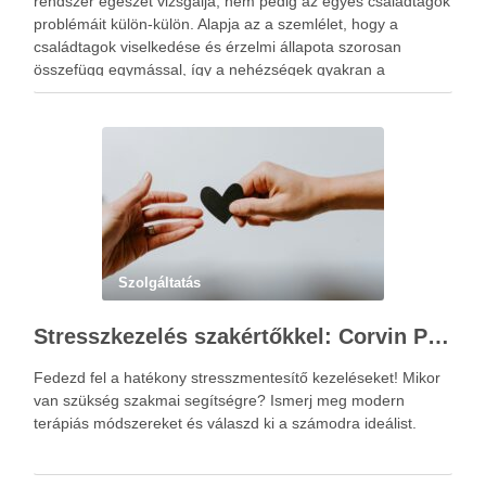
rendszer egészét vizsgálja, nem pedig az egyes családtagok
problémáit külön-külön. Alapja az a szemlélet, hogy a
családtagok viselkedése és érzelmi állapota szorosan
összefügg egymással, így a nehézségek gyakran a
kapcsolati mintázatokban gyökereznek. A családterápia
elsődleges célja nem hibást keresni, hanem a működési …
Szolgáltatás
Stresszkezelés szakértőkkel: Corvin Pszichológia – a modern terápiás megoldások útmutatója
Fedezd fel a hatékony stresszmentesítő kezeléseket! Mikor
van szükség szakmai segítségre? Ismerj meg modern
terápiás módszereket és válaszd ki a számodra ideálist.