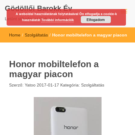
Gödöllői Barokk Év
A weboldal használatának folytatásával Ön elfogadja a cookie-k
Letűnt stíluskorszakok nyomában…
Elfogadom
használatát
További információk
Home
/
Szolgáltatás
/
Honor mobiltelefon a magyar piacon
Honor mobiltelefon a
magyar piacon
Szerző:
Yatoo
2017-01-17
Kategória:
Szolgáltatás