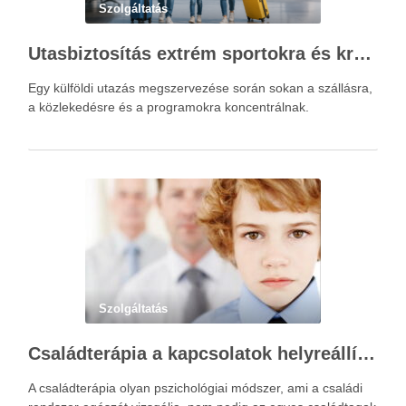
Szolgáltatás
Utasbiztosítás extrém sportokra és krónikus betegségek esetén: mire figyelj utazás előtt?
Egy külföldi utazás megszervezése során sokan a szállásra,
a közlekedésre és a programokra koncentrálnak.
Szolgáltatás
Családterápia a kapcsolatok helyreállításért
A családterápia olyan pszichológiai módszer, ami a családi