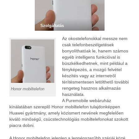
Szolgáltatás
Az okostelefonokkal messze nem
csak telefonbeszélgetések
bonyolíthatóak le, hanem számos
egyéb intelligens funkcióval is
büszkélkedhetnek, mint például a
fényképezés, a mozgó felvétel
készítés vagy az internetről
térítésmentesen letölthető további
rengeteg hasznos alkalmazás
Honor mobiltelefon
használata.
A Puremobile webáruház
kínálatában szereplő Honor mobiltelefon tulajdonképpen
Huawei gyártmány, amely közismert nevének megfelelően
kiváló minőségű, csúcstechnológiás mobiltelefonokat szokott
piacra dobni.
A Honor mobiltelefon jelenleg a legnépszerűbb szériái közé