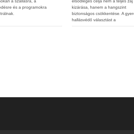
okan a szállásra, a
elsődleges célja nem a teljes zaj
edésre és a programokra
kizárása, hanem a hangszint
trálnak.
biztonságos csökkentése. A gyer
hallásvédő választást a
www.earplugs.hu weboldal is
megkönnyítheti a szülők számára.
erős elszigetelés a gyerekeknél
kényelmetlenséget, félelmet vag
dezorientáltságot is okozhat. A jó
hallásvédő egyensúlyt teremt, vé
fület, miközben …