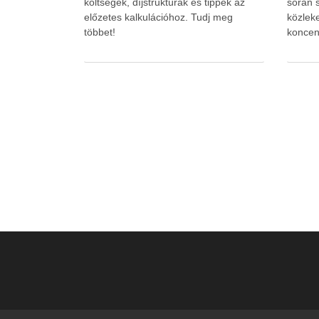
költségek, díjstruktúrák és tippek az
során s
előzetes kalkulációhoz. Tudj meg
közlek
többet!
koncen