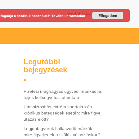
Gödöllő kastély
Elfogadom
lfogadja a cookie-k használatát
További információk
Legutóbbi
bejegyzések
Fizetési meghagyás ügyvédi munkadíja:
teljes költségvetési útmutató
Utasbiztosítás extrém sportokra és
krónikus betegségek esetén: mire figyelj
utazás előtt?
Legjobb gyerek hallásvédő márkák:
mire figyeljenek a szülők választáskor?