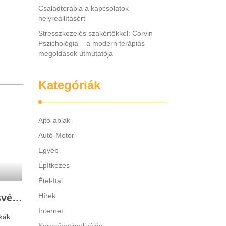
Családterápia a kapcsolatok
helyreállításért
Stresszkezelés szakértőkkel: Corvin
Pszichológia – a modern terápiás
megoldások útmutatója
Kategóriák
Ajtó-ablak
Autó-Motor
Egyéb
Építkezés
Étel-Ital
Hírek
Legjobb gyerek hallásvédő márkák: mire figyeljenek a szülők választáskor?
Internet
kák