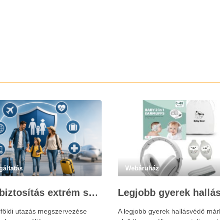
gáltatás
Webáruház
Utasbiztosítás extrém sportokra és krónikus betegségek esetén: mire figyelj utazás előtt?
lföldi utazás megszervezése
A legjobb gyerek hallásvédő már