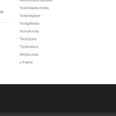
Keresőoptimalizálás
Számítástechnika
ek
Szépségípar
Szolgáltatás
 A túl
Szórakozás
y
Tanfolyam
Történelem
di a
Webáruház
x Faktor