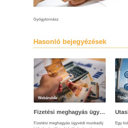
Gyógytornász
Hasonló bejegyézések
Webáruház
Szol
Fizetési meghagyás ügyvédi munkadíja: teljes költségvetési útmutató
Fizetési meghagyás ügyvédi munkadíj:
Egy kü