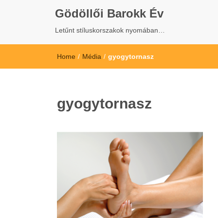
Gödöllői Barokk Év
Letűnt stíluskorszakok nyomában…
Home
/
Média
/
gyogytornasz
gyogytornasz