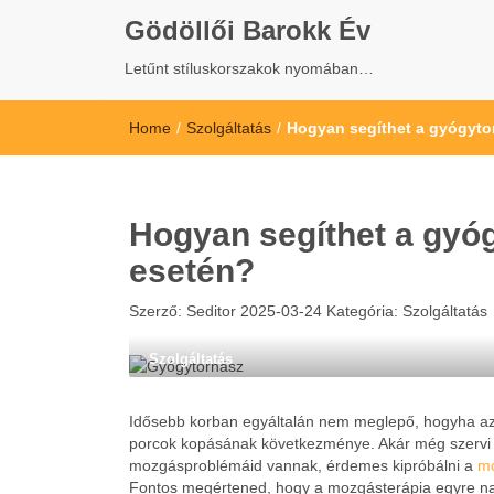
Gödöllői Barokk Év
Letűnt stíluskorszakok nyomában…
Home
/
Szolgáltatás
/
Hogyan segíthet a gyógyto
Hogyan segíthet a gyó
esetén?
Szerző:
Seditor
2025-03-24
Kategória:
Szolgáltatás
Szolgáltatás
Idősebb korban egyáltalán nem meglepő, hogyha az
porcok kopásának következménye. Akár még szervi b
mozgásproblémáid vannak, érdemes kipróbálni a
mo
Fontos megértened, hogy a mozgásterápia egyre na