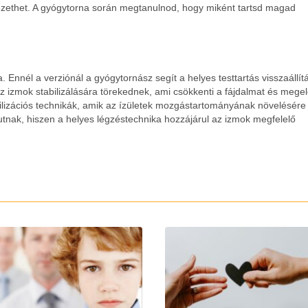
ezethet. A gyógytorna során megtanulnod, hogy miként tartsd magad
 Ennél a verziónál a gyógytornász segít a helyes testtartás visszaállí
z izmok stabilizálására törekednek, ami csökkenti a fájdalmat és megel
bilizációs technikák, amik az ízületek mozgástartományának növelésére
jutnak, hiszen a helyes légzéstechnika hozzájárul az izmok megfelelő