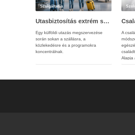
Szolgáltatás
Szol
Utasbiztosítás extrém sportokra és krónikus betegségek esetén: mire figyelj utazás előtt?
Egy külföldi utazás megszervezése
A csalá
során sokan a szállásra, a
módsze
közlekedésre és a programokra
egészé
koncentrálnak.
család
Alapja 
család
állapo
egymás
a kapc
gyöker
elsődle
hanem