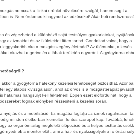
ozgás nemcsak a fizikai erőnlét növelésére szolgál, hanem segít a
ben is. Nem érdemes kihagynod az edzéseket! Akár heti rendszeress
n és végezheted a különböző saját testsúlyos gyakorlatokat, nyújtások
y az izmaidat és az ízületeidet fitten tartsd. Gondoltad volna, hogy a
k leggyakoribb oka a mozgásszegény életmód? Az ülőmunka, a kevés
ákat okozhat a gerinc és a lábak területén egyaránt. A gyógytorna ebb
ehetőségről?
 akkor a gyógytorna hatékony kezelési lehetőséget biztosíthat. Azonba
él egy alapos kivizsgáláson, ahol az orvos is a mozgásterápiát javasol
s hatalmas hangsúlyt kell fektetned! Éppen ezért előfordulhat, hogy a
szereket fognak előnyben részesíteni a kezelés során.
a nyújtás és a mobilizáció. Ez magába foglalja az izmok rugalmasan ta
dig minden életkorban kiemelten fontos szerepet kap. Továbbá, lehe
 hogy az ergonómiailag megfelelő ülőpozíció és a helyes testtartás csökk
rnyednek a monitor előtt, ami a hát- és nyakcsigolyákra ró óriási súly