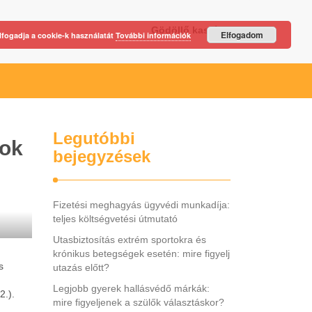
Gödöllő kastély
Elfogadom
lfogadja a cookie-k használatát
További információk
Legutóbbi
zok
bejegyzések
Fizetési meghagyás ügyvédi munkadíja:
teljes költségvetési útmutató
Utasbiztosítás extrém sportokra és
krónikus betegségek esetén: mire figyelj
s
utazás előtt?
Legjobb gyerek hallásvédő márkák:
2.).
mire figyeljenek a szülők választáskor?