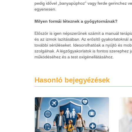
pedig idővel „banyapúphoz” vagy ferde gerinchez v
egyenesen.
Milyen formái léteznek a gyógytornának?
Először is igen népszerűnek számít a manuál terápia.
és az izmok lazításában. Az erősítő gyakorlatoknál a
további sérüléseket. Idesorolhatóak a nyújtó és mo
szolgálnak. A légzőgyakorlatok is fontos szerephez 
működéséhez és a test oxigénellátásához.
Hasonló bejegyézések