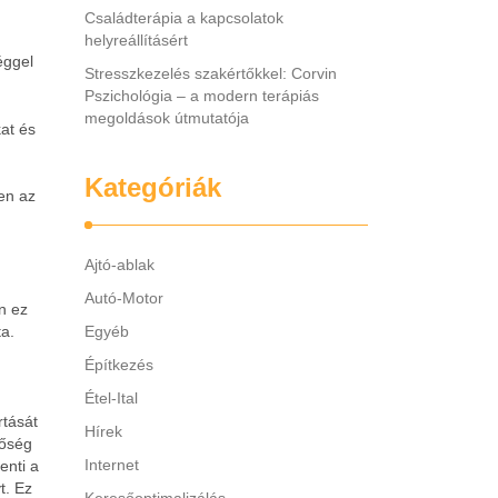
Családterápia a kapcsolatok
helyreállításért
éggel
Stresszkezelés szakértőkkel: Corvin
Pszichológia – a modern terápiás
megoldások útmutatója
at és
Kategóriák
en az
Ajtó-ablak
Autó-Motor
n ez
ta.
Egyéb
Építkezés
Étel-Ital
rtását
Hírek
tőség
Internet
enti a
t. Ez