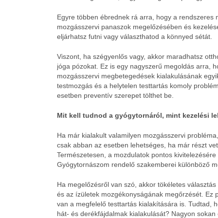
Egyre többen ébrednek rá arra, hogy a rendszeres m
mozgásszervi panaszok megelőzésében és kezelésé
eljárhatsz futni vagy választhatod a könnyed sétát.
Viszont, ha szégyenlős vagy, akkor maradhatsz ottho
jóga pózokat. Ez is egy nagyszerű megoldás arra, hog
mozgásszervi megbetegedések kialakulásának egyi
testmozgás és a helytelen testtartás komoly problém
esetben preventív szerepet tölthet be.
Mit kell tudnod a gyógytornáról, mint kezelési l
Ha már kialakult valamilyen mozgásszervi probléma,
csak abban az esetben lehetséges, ha már részt vett
Természetesen, a mozdulatok pontos kivitelezésére i
Gyógytornászom rendelő szakemberei különböző mód
Ha megelőzésről van szó, akkor tökéletes választás 
és az ízületek mozgékonyságának megőrzését. Ez pe
van a megfelelő testtartás kialakítására is. Tudtad,
hát- és derékfájdalmak kialakulását? Nagyon sokan gö