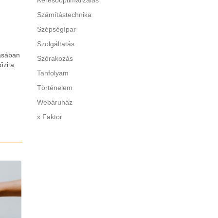
Keresőoptimalizálás
Számítástechnika
Szépségípar
Szolgáltatás
tásában
Szórakozás
őzi a
Tanfolyam
Történelem
Webáruház
x Faktor