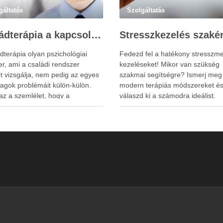
gáltatás
Szolgáltatás
Családterápia a kapcsolatok helyreállításért
dterápia olyan pszichológiai
Fedezd fel a hatékony stresszme
r, ami a családi rendszer
kezeléseket! Mikor van szükség
t vizsgálja, nem pedig az egyes
szakmai segítségre? Ismerj meg
tagok problémáit külön-külön.
modern terápiás módszereket é
az a szemlélet, hogy a
válaszd ki a számodra ideálist.
tagok viselkedése és érzelmi
ta szorosan összefügg
sal, így a nehézségek gyakran
solati mintázatokban
eznek. A családterápia
ges célja nem hibást keresni,
 a működési …