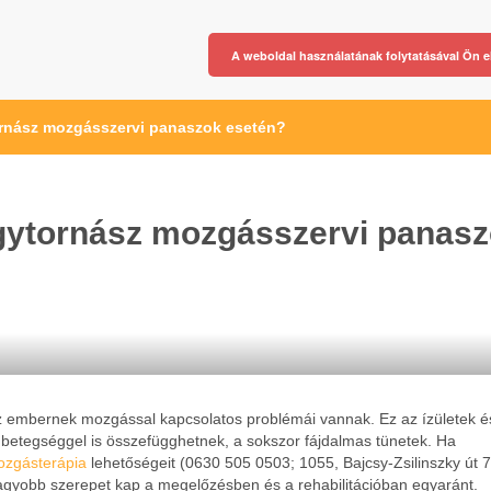
A weboldal használatának folytatásával Ön e
rnász mozgásszervi panaszok esetén?
gytornász mozgásszervi panas
 embernek mozgással kapcsolatos problémái vannak. Ez az ízületek é
etegséggel is összefügghetnek, a sokszor fájdalmas tünetek. Ha
zgásterápia
lehetőségeit (0630 505 0503; 1055, Bajcsy-Zsilinszky út 7
gyobb szerepet kap a megelőzésben és a rehabilitációban egyaránt.