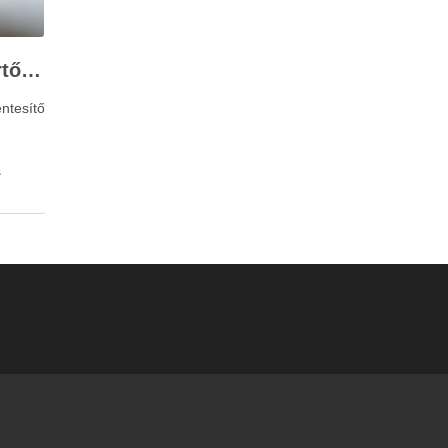
Stresszkezelés szakértőkkel: Corvin Pszichológia – a modern terápiás megoldások útmutatója
ntesítő
s