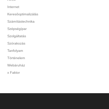
Internet
Keresőoptimalizálás
Számítástechnika
Szépségípar
Szolgáltatás
Szórakozás
Tanfolyam
Történelem
Webáruház
x Faktor