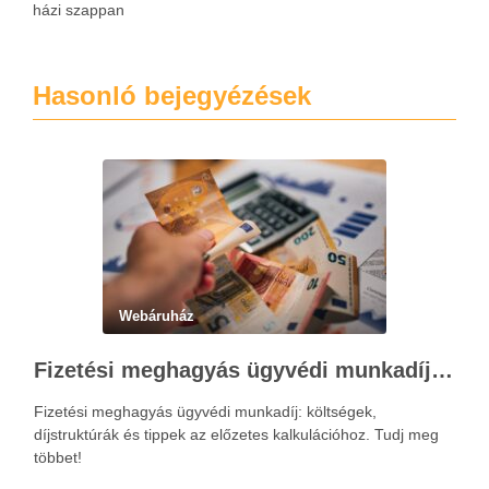
házi szappan
Hasonló bejegyézések
Webáruház
Fizetési meghagyás ügyvédi munkadíja: teljes költségvetési útmutató
Fizetési meghagyás ügyvédi munkadíj: költségek,
díjstruktúrák és tippek az előzetes kalkulációhoz. Tudj meg
többet!