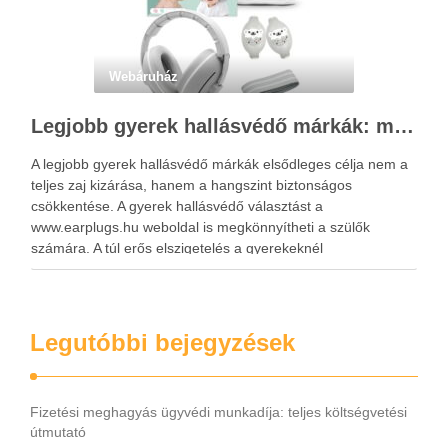
Webáruház
Legjobb gyerek hallásvédő márkák: mire figyeljenek a szülők választáskor?
A legjobb gyerek hallásvédő márkák elsődleges célja nem a
teljes zaj kizárása, hanem a hangszint biztonságos
csökkentése. A gyerek hallásvédő választást a
www.earplugs.hu weboldal is megkönnyítheti a szülők
számára. A túl erős elszigetelés a gyerekeknél
kényelmetlenséget, félelmet vagy dezorientáltságot is
okozhat. A jó hallásvédő egyensúlyt teremt, védi a fület,
miközben …
Legutóbbi bejegyzések
Fizetési meghagyás ügyvédi munkadíja: teljes költségvetési
útmutató