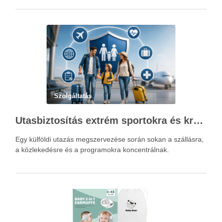
Szolgáltatás
Utasbiztosítás extrém sportokra és krónikus betegségek esetén: mire figyelj utazás előtt?
Egy külföldi utazás megszervezése során sokan a szállásra,
a közlekedésre és a programokra koncentrálnak.