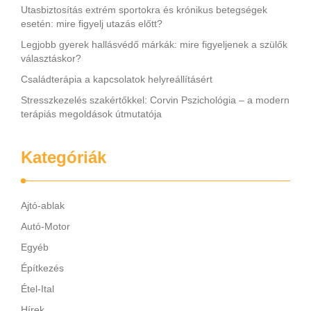
Utasbiztosítás extrém sportokra és krónikus betegségek
esetén: mire figyelj utazás előtt?
Legjobb gyerek hallásvédő márkák: mire figyeljenek a szülők
választáskor?
Családterápia a kapcsolatok helyreállításért
Stresszkezelés szakértőkkel: Corvin Pszichológia – a modern
terápiás megoldások útmutatója
Kategóriák
Ajtó-ablak
Autó-Motor
Egyéb
Építkezés
Étel-Ital
Hírek