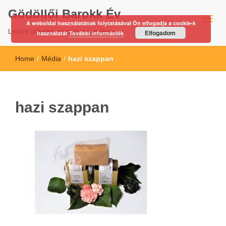
Gödöllői Barokk Év
A weboldal használatának folytatásával Ön elfogadja a cookie-k
Letűnt stíluskorszakok nyomában…
Elfogadom
használatát
További információk
Home
/
Média
/
hazi szappan
hazi szappan