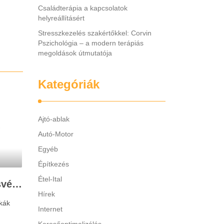
Családterápia a kapcsolatok
helyreállításért
Stresszkezelés szakértőkkel: Corvin
Pszichológia – a modern terápiás
megoldások útmutatója
Kategóriák
Ajtó-ablak
Autó-Motor
Egyéb
Építkezés
Étel-Ital
Legjobb gyerek hallásvédő márkák: mire figyeljenek a szülők választáskor?
Hírek
kák
Internet