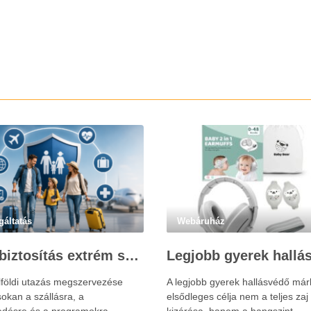
gáltatás
Webáruház
Utasbiztosítás extrém sportokra és krónikus betegségek esetén: mire figyelj utazás előtt?
lföldi utazás megszervezése
A legjobb gyerek hallásvédő már
okan a szállásra, a
elsődleges célja nem a teljes zaj