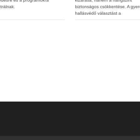
edésre és a programokra
kizárása, hanem a hangszint
trálnak.
biztonságos csökkentése. A gyer
hallásvédő választást a
www.earplugs.hu weboldal is
megkönnyítheti a szülők számára.
erős elszigetelés a gyerekeknél
kényelmetlenséget, félelmet vag
dezorientáltságot is okozhat. A jó
hallásvédő egyensúlyt teremt, vé
fület, miközben …