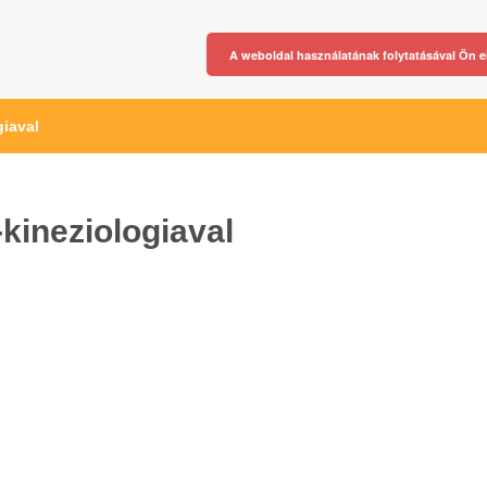
A weboldal használatának folytatásával Ön e
giaval
kineziologiaval