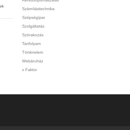
Keresőoptimalizálás
ek
Számítástechnika
Szépségípar
 A túl
Szolgáltatás
Szórakozás
y
Tanfolyam
di a
Történelem
Webáruház
x Faktor