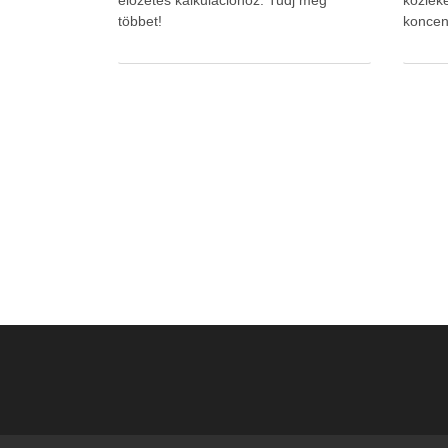
előzetes kalkulációhoz. Tudj meg
közlek
többet!
koncen