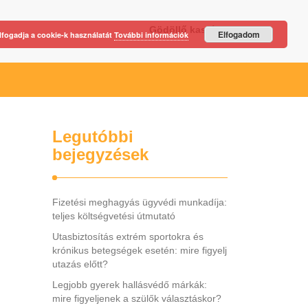
Gödöllő kastély
Elfogadom
lfogadja a cookie-k használatát
További információk
Legutóbbi
bejegyzések
Fizetési meghagyás ügyvédi munkadíja:
teljes költségvetési útmutató
Utasbiztosítás extrém sportokra és
krónikus betegségek esetén: mire figyelj
utazás előtt?
Legjobb gyerek hallásvédő márkák:
mire figyeljenek a szülők választáskor?