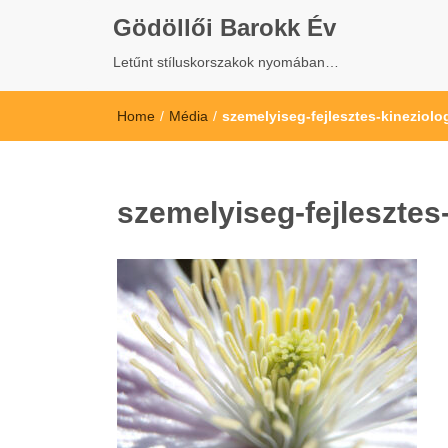
Gödöllői Barokk Év
Letűnt stíluskorszakok nyomában…
Home
/
Média
/
szemelyiseg-fejlesztes-kineziolo
szemelyiseg-fejlesztes-