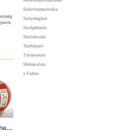
Keresőoptimalizálás
Számítástechnika
hézség
Szépségípar
gyanis
Szolgáltatás
Szórakozás
Tanfolyam
Történelem
Webáruház
x Faktor
A 12V-os szivattyú felhasználása