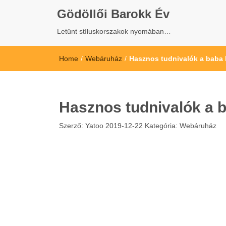
Gödöllői Barokk Év
Letűnt stíluskorszakok nyomában…
Home
/
Webáruház
/
Hasznos tudnivalók a baba b
Hasznos tudnivalók a ba
Szerző:
Yatoo
2019-12-22
Kategória:
Webáruház