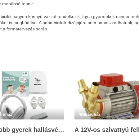
t mobilissé tennie.
 bicikli nagyon könnyű vázzal rendelkezik, így a gyermekek minden ne
őket is meghódítva. A baba biciklik dizájnjára sem panaszkodhatunk, u
t a formatervezés során.
áruház
Webáruház
Legjobb gyerek hallásvédő márkák: mire figyeljenek a szülők választáskor?