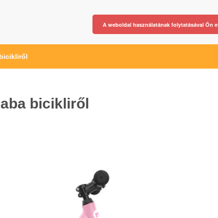
A weboldal használatának folytatásával Ön e
icikliről
ba bicikliről