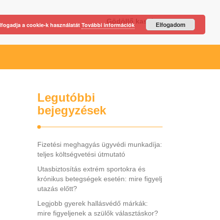
Gödöllő kastély
Elfogadom
lfogadja a cookie-k használatát
További információk
Legutóbbi
bejegyzések
Fizetési meghagyás ügyvédi munkadíja:
teljes költségvetési útmutató
Utasbiztosítás extrém sportokra és
krónikus betegségek esetén: mire figyelj
utazás előtt?
Legjobb gyerek hallásvédő márkák:
mire figyeljenek a szülők választáskor?