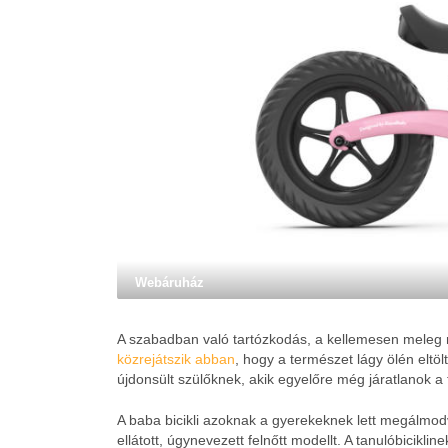
Webáruház
A szabadban való tartózkodás, a kellemesen meleg 
közrejátszik abban
, hogy a természet lágy ölén eltö
újdonsült szülőknek, akik egyelőre még járatlanok a
A baba bicikli azoknak a gyerekeknek lett megálmodv
ellátott, úgynevezett felnőtt modellt. A tanulóbicikli