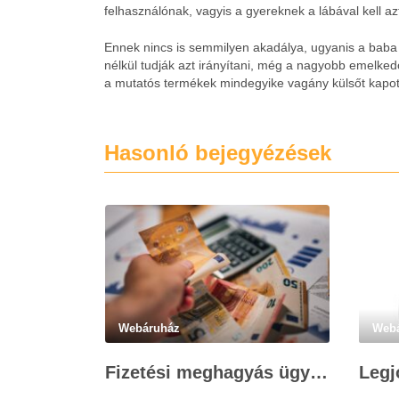
felhasználónak, vagyis a gyereknek a lábával kell az
Ennek nincs is semmilyen akadálya, ugyanis a baba
nélkül tudják azt irányítani, még a nagyobb emelked
a mutatós termékek mindegyike vagány külsőt kapot
Hasonló bejegyézések
Webáruház
Web
Fizetési meghagyás ügyvédi munkadíja: teljes költségvetési útmutató