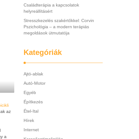
Családterápia a kapcsolatok
helyreállításért
Stresszkezelés szakértőkkel: Corvin
Pszichológia – a modern terápiás
megoldások útmutatója
Kategóriák
Ajtó-ablak
Autó-Motor
Egyéb
Építkezés
cikli
Étel-Ital
nak az
Hírek
Internet
l
gy a