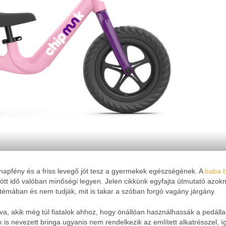
napfény és a friss levegő jót tesz a gyermekek egészségének. A
baba bi
ltött idő valóban minőségi legyen. Jelen cikkünk egyfajta útmutató azok
 témában és nem tudják, mit is takar a szóban forgó vagány járgány.
a, akik még túl fiatalok ahhoz, hogy önállóan használhassák a pedálla
nek is nevezett bringa ugyanis nem rendelkezik az említett alkatrésszel, í