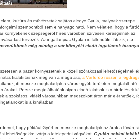
áltatás
nelem, kultúra és művészetek sajátos elegye Gyula, melynek szerepe
nforgalmi szempontból sem elhanyagolható. Nem véletlen, hogy a fürdő
vár környékének szépségéről híres városban szívesen keresgélnek az
anvásárlást tervezők. Az ingatlanpiac Gyulán is fellendülni látszik, s
a
pszerűbbnek még mindig a vár környéki eladó ingatlanok bizonyu
szetesen a pazar környezetnek a közeli szórakozási lehetőségeknek é
onalas kialakításnak meg van a maga ára,
a Várfürdő részen a legdrá
atlanok, itt messze meghaladják a város egyéb területen megtalálható
an árakat. Persze megtalálhatóak olyan eladó lakások is a hirdetések kö
ek a szokásos, vidéki városainkban megszokott áron már elérhetőek, í
 ingatlanokat is a kínálatban.
érdemel, hogy például Győrben messze meghaladják az árak a fővárosi
si lehetőségekkel várja a letelepedni vágyókat.
Gyulán sokkal inkáb