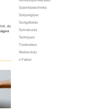
Keresőoptimalizálás
Számítástechnika
Szépségípar
Szolgáltatás
ott, de
Szórakozás
zágos
.
Tanfolyam
Történelem
Webáruház
x Faktor