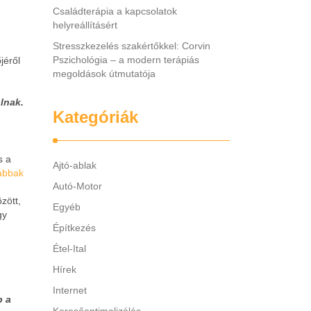
Családterápia a kapcsolatok
helyreállításért
Stresszkezelés szakértőkkel: Corvin
Pszichológia – a modern terápiás
jéről
megoldások útmutatója
lnak.
Kategóriák
s a
Ajtó-ablak
gábbak
Autó-Motor
zött,
Egyéb
gy
Építkezés
Étel-Ital
Hírek
Internet
b a