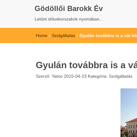
Gödöllői Barokk Év
Letűnt stíluskorszakok nyomában…
Home
/
Szolgáltatás
/
Gyulán továbbra is a vár kö
Gyulán továbbra is a v
Szerző:
Yatoo
2015-04-23
Kategória:
Szolgáltatás