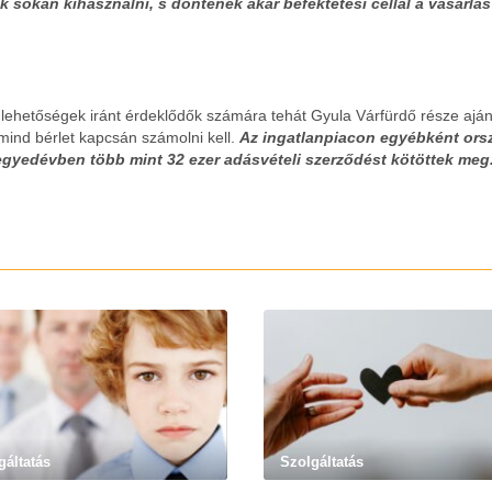
 sokan kihasználni, s döntenek akár befektetési céllal a vásárlás
 lehetőségek iránt érdeklődők számára tehát Gyula Várfürdő része ajánl
ind bérlet kapcsán számolni kell.
Az ingatlanpiacon egyébként ors
 negyedévben több mint 32 ezer adásvételi szerződést kötöttek meg
gáltatás
Szolgáltatás