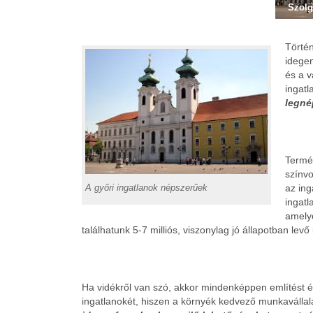
Szolg
Törté
idege
és a 
ingatl
legné
Termé
színv
A győri ingatlanok népszerűek
az ing
ingatl
amely
találhatunk 5-7 milliós, viszonylag jó állapotban levő
Ha vidékről van szó, akkor mindenképpen említést 
ingatlanokét, hiszen a környék kedvező munkavállalá