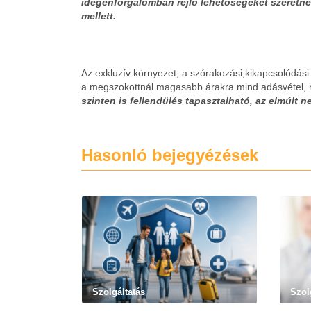
idegenforgalomban rejlő lehetőségeket szeretnék
mellett.
Az exkluzív környezet, a szórakozási,kikapcsolódási
a megszokottnál magasabb árakra mind adásvétel, m
szinten is fellendülés tapasztalható, az elmúlt
Hasonló bejegyézések
Szolgáltatás
Szol