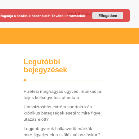
Gödöllő kastély
Elfogadom
lfogadja a cookie-k használatát
További információk
Legutóbbi
bejegyzések
Fizetési meghagyás ügyvédi munkadíja:
teljes költségvetési útmutató
Utasbiztosítás extrém sportokra és
krónikus betegségek esetén: mire figyelj
utazás előtt?
Legjobb gyerek hallásvédő márkák:
mire figyeljenek a szülők választáskor?