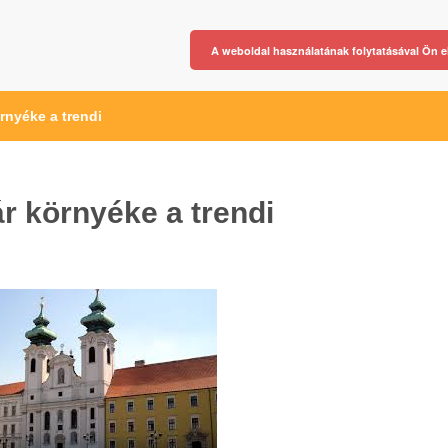
A weboldal használatának folytatásával Ön e
rnyéke a trendi
ár környéke a trendi