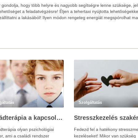
gondolja, hogy több helyre és nagyobb segítségre lenne szüksége, je
hetőséget a feladatvégzésre! Éljen a tehertaxi nyújtotta lehetőségekke
zállíttatni a lakásából! Ilyen módon rengeteg energiát megspórolhat m
gáltatás
Szolgáltatás
Családterápia a kapcsolatok helyreállításért
dterápia olyan pszichológiai
Fedezd fel a hatékony stresszme
r, ami a családi rendszer
kezeléseket! Mikor van szükség