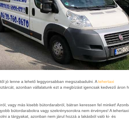
től jó lenne a lehető leggyorsabban megszabadulni. A
tehertaxi
ztárcát, azonban vállalatunk ezt a megbízást igencsak kedvező áron ha
éról, vagy más kisebb bútordarabról, bátran keressen fel minket! Azon
agyobb bútordarabokra vagy szekrénysorokra nem érvényes! A tehertaxi
akolni a tárgyakat, azonban nem járul hozzá a lakásból való ki- és