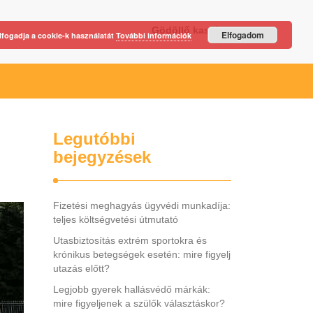
Gödöllő kastély
Elfogadom
lfogadja a cookie-k használatát
További információk
Legutóbbi
bejegyzések
Fizetési meghagyás ügyvédi munkadíja:
teljes költségvetési útmutató
Utasbiztosítás extrém sportokra és
krónikus betegségek esetén: mire figyelj
utazás előtt?
Legjobb gyerek hallásvédő márkák:
mire figyeljenek a szülők választáskor?