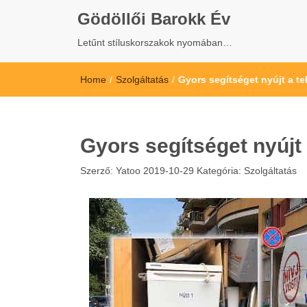
Gödöllői Barokk Év
Letűnt stíluskorszakok nyomában…
Home
/
Szolgáltatás
/
Gyors segítséget nyújt a te
Gyors segítséget nyújt 
Szerző:
Yatoo
2019-10-29
Kategória:
Szolgáltatás