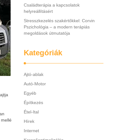
Családterápia a kapcsolatok
helyreállításért
Stresszkezelés szakértőkkel: Corvin
Pszichológia – a modern terápiás
megoldások útmutatója
Kategóriák
Ajtó-ablak
Autó-Motor
Egyéb
jtja
Építkezés
Étel-Ital
ban
 mellé
Hírek
Internet