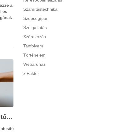
Keresőoptimalizálás
lezze a
Számítástechnika
l és
agának.
Szépségípar
Szolgáltatás
Szórakozás
Tanfolyam
Történelem
Webáruház
x Faktor
Stresszkezelés szakértőkkel: Corvin Pszichológia – a modern terápiás megoldások útmutatója
ntesítő