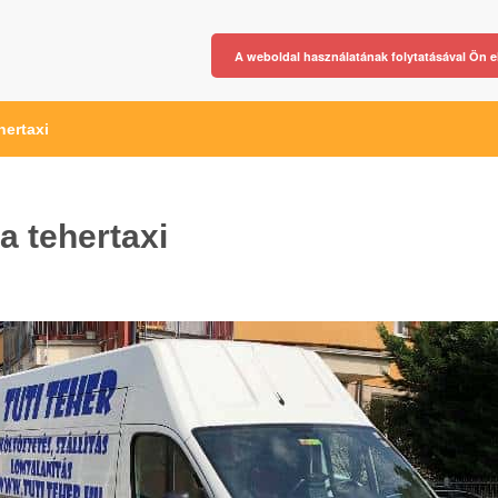
A weboldal használatának folytatásával Ön e
hertaxi
a tehertaxi