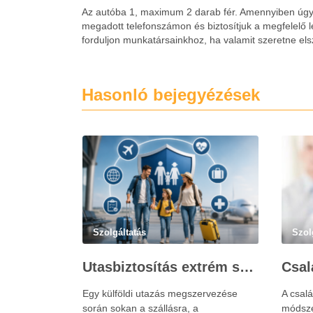
Az autóba 1, maximum 2 darab fér. Amennyiben úgy 
megadott telefonszámon és biztosítjuk a megfelelő le
forduljon munkatársainkhoz, ha valamit szeretne els
Hasonló bejegyézések
Szolgáltatás
Szol
Utasbiztosítás extrém sportokra és krónikus betegségek esetén: mire figyelj utazás előtt?
Egy külföldi utazás megszervezése
A csalá
során sokan a szállásra, a
módsze