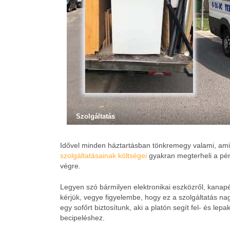
Szolgáltatás
Idővel minden háztartásban tönkremegy valami, ami
szolgáltatásainak költségei
gyakran megterheli a pén
végre.
Legyen szó bármilyen elektronikai eszközről, kanap
kérjük, vegye figyelembe, hogy ez a szolgáltatás n
egy sofőrt biztosítunk, aki a platón segít fel- és lep
becipeléshez.