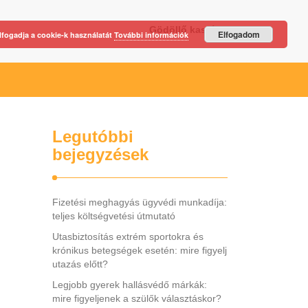
Gödöllő kastély
Elfogadom
lfogadja a cookie-k használatát
További információk
Legutóbbi
bejegyzések
Fizetési meghagyás ügyvédi munkadíja:
teljes költségvetési útmutató
Utasbiztosítás extrém sportokra és
krónikus betegségek esetén: mire figyelj
utazás előtt?
Legjobb gyerek hallásvédő márkák:
mire figyeljenek a szülők választáskor?