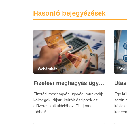
Hasonló bejegyézések
Webáruház
Szol
Fizetési meghagyás ügyvédi munkadíja: teljes költségvetési útmutató
Fizetési meghagyás ügyvédi munkadíj:
Egy kü
költségek, díjstruktúrák és tippek az
során s
előzetes kalkulációhoz. Tudj meg
közlek
többet!
koncen