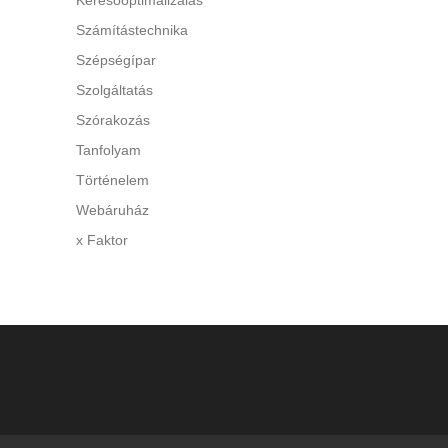
Keresőoptimalizálás
 A túl
Számítástechnika
y
Szépségípar
Szolgáltatás
di a
Szórakozás
Tanfolyam
Történelem
Webáruház
x Faktor