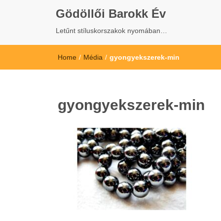
Gödöllői Barokk Év
Letűnt stíluskorszakok nyomában…
Home
/
Média
/
gyongyekszerek-min
gyongyekszerek-min