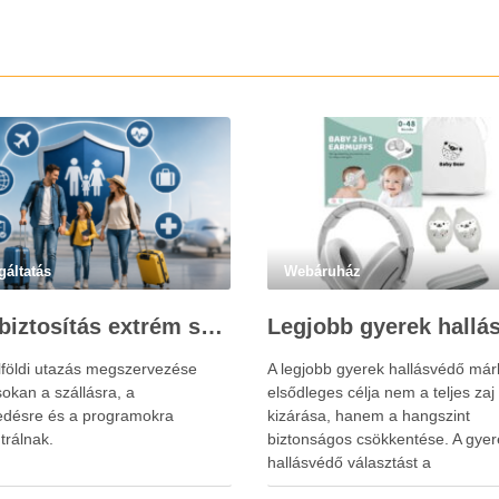
gáltatás
Webáruház
Utasbiztosítás extrém sportokra és krónikus betegségek esetén: mire figyelj utazás előtt?
lföldi utazás megszervezése
A legjobb gyerek hallásvédő már
okan a szállásra, a
elsődleges célja nem a teljes zaj
edésre és a programokra
kizárása, hanem a hangszint
trálnak.
biztonságos csökkentése. A gyer
hallásvédő választást a
www.earplugs.hu weboldal is