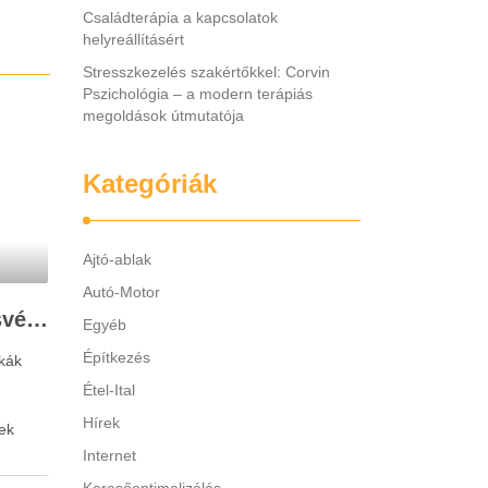
Családterápia a kapcsolatok
helyreállításért
Stresszkezelés szakértőkkel: Corvin
Pszichológia – a modern terápiás
megoldások útmutatója
Kategóriák
Ajtó-ablak
Autó-Motor
Legjobb gyerek hallásvédő márkák: mire figyeljenek a szülők választáskor?
Egyéb
Építkezés
kák
Étel-Ital
Hírek
ek
Internet