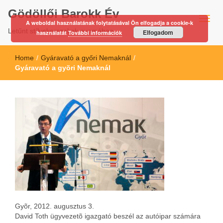
Gödöllői Barokk Év
A weboldal használatának folytatásával Ön elfogadja a cookie-k
Letűnt stíluskorszakok nyomában…
Elfogadom
használatát
További információk
Home
/
Gyáravató a győri Nemaknál
/
Gyáravató a gyõri Nemaknál
Gyõr, 2012. augusztus 3.
David Toth ügyvezetõ igazgató beszél az autóipar számára