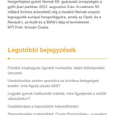
hengerfejeket gyártó Nemak Kft. gyáravató ünnepségén a
gyõri ipari parkban 2012. augusztus 3-án. A csaknem 50
milliárd forintos árbevételû cég a mexikói Nemak-csoport
legnagyobb európai hengerfejgyára, amely az Opelt, és a
Renault-t, az Audit és a BMW-t látja el termékeivel.
MTI Fotó: Krizsán Csaba
Legutóbbi bejegyzések
Fizetési meghagyás ügyvédi munkadíja: teljes költségvetési
útmutató
Utasbiztosítás extrém sportokra és krónikus betegségek
esetén: mire figyelj utazás előtt?
Legjobb gyerek hallásvédő márkák: mire figyeljenek a szülők
választáskor?
Családterápia a kapcsolatok helyreállításért
Stresszkezelés szakértőkkel: Corvin Pszichológia – a modern