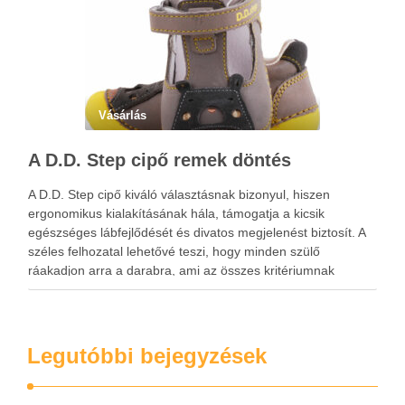
Vásárlás
A D.D. Step cipő remek döntés
A D.D. Step cipő kiváló választásnak bizonyul, hiszen
ergonomikus kialakításának hála, támogatja a kicsik
egészséges lábfejlődését és divatos megjelenést biztosít. A
széles felhozatal lehetővé teszi, hogy minden szülő
ráakadjon arra a darabra, ami az összes kritériumnak
megfelel. A D.D. Step cipő tartós és légáteresztő, ami annak
köszönhető, hogy természetes bőr …
Legutóbbi bejegyzések