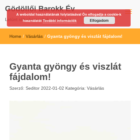
Gödöllői Barokk Év
A weboldal használatának folytatásával Ön elfogadja a cookie-k
Letűnt stíluskorszakok nyomában…
Elfogadom
használatát
További információk
Home
/
Vásárlás
/
Gyanta gyöngy és viszlát fájdalom!
Gyanta gyöngy és viszlát
fájdalom!
Szerző:
Seditor
2022-01-02
Kategória:
Vásárlás