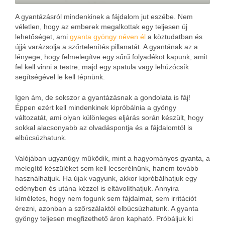
A gyantázásról mindenkinek a fájdalom jut eszébe. Nem
véletlen, hogy az emberek megalkottak egy teljesen új
lehetőséget, ami
gyanta gyöngy néven él
a köztudatban és
újjá varázsolja a szőrtelenítés pillanatát. A gyantának az a
lényege, hogy felmelegítve egy sűrű folyadékot kapunk, amit
fel kell vinni a testre, majd egy spatula vagy lehúzócsík
segítségével le kell tépnünk.
Igen ám, de sokszor a gyantázásnak a gondolata is fáj!
Éppen ezért kell mindenkinek kipróbálnia a gyöngy
változatát, ami olyan különleges eljárás során készült, hogy
sokkal alacsonyabb az olvadáspontja és a fájdalomtól is
elbúcsúzhatunk.
Valójában ugyanúgy működik, mint a hagyományos gyanta, a
melegítő készüléket sem kell lecserélnünk, hanem tovább
használhatjuk. Ha újak vagyunk, akkor kipróbálhatjuk egy
edényben és utána kézzel is eltávolíthatjuk. Annyira
kíméletes, hogy nem fogunk sem fájdalmat, sem irritációt
érezni, azonban a szőrszálaktól elbúcsúzhatunk. A gyanta
gyöngy teljesen megfizethető áron kapható. Próbáljuk ki