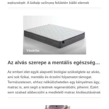
egészségét. A lúdtalp szőnyeg felületén kiálló elemek
sokasága található, amelyek speciális alakzatjuknak és
elhelyezkedésüknek köszönhetően a talp reflexzónáit érintik,
és ezáltal járás …
Vásárlás
Az alvás szerepe a mentális egészségben: Hogyan segíthet egy jó matrac?
Az emberi élet egyik alapvető biológiai szükséglete az alvás,
ami sok fizikai, mentális és érzelmi folyamatot támogat.
Természetesen, ehhez nélkülözhetetlen egy kényelmes ágy,
matrac is, ami segít a testnek regenerálódni, pihenni. Ezért
sem szabad alábecsülni a megfelelő matrac kiválasztásának
a fontosságát. Az alvás idején pihenésre kapcsol az agy és a
…