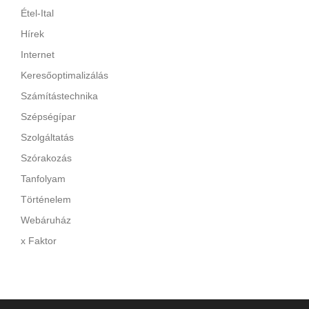
Étel-Ital
Hírek
Internet
Keresőoptimalizálás
Számítástechnika
Szépségípar
Szolgáltatás
Szórakozás
Tanfolyam
Történelem
Webáruház
x Faktor