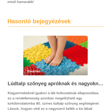
minél hamarabb!
Hasonló bejegyézések
Vásárlás
Lúdtalp szőnyeg apróknak és nagyoknak
Kisgyermekeknél gyakori a láb boltozatának ellaposodása,
ez a rendellenesség azonban megelőzhető egy
lurkóbirodalomba illő, színes lúdtalp szőnyeg segítségével.
Lássuk, hogyan védi ez a nagyszerű kellék a kis lábak