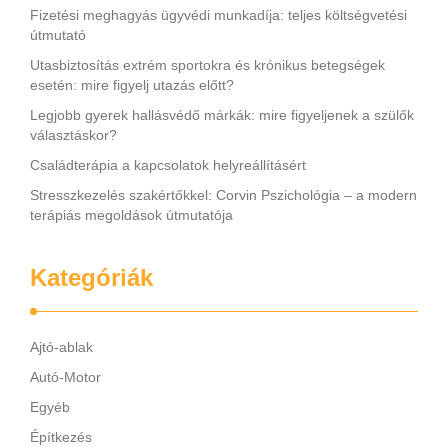
Fizetési meghagyás ügyvédi munkadíja: teljes költségvetési
útmutató
Utasbiztosítás extrém sportokra és krónikus betegségek
esetén: mire figyelj utazás előtt?
Legjobb gyerek hallásvédő márkák: mire figyeljenek a szülők
választáskor?
Családterápia a kapcsolatok helyreállításért
Stresszkezelés szakértőkkel: Corvin Pszichológia – a modern
terápiás megoldások útmutatója
Kategóriák
Ajtó-ablak
Autó-Motor
Egyéb
Építkezés