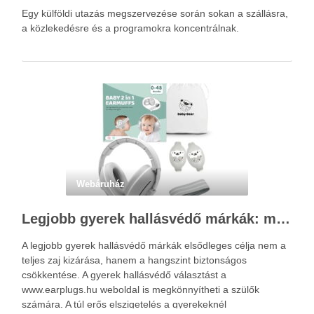
Egy külföldi utazás megszervezése során sokan a szállásra,
a közlekedésre és a programokra koncentrálnak.
Webáruház
Legjobb gyerek hallásvédő márkák: mire figyeljenek a szülők választáskor?
A legjobb gyerek hallásvédő márkák elsődleges célja nem a
teljes zaj kizárása, hanem a hangszint biztonságos
csökkentése. A gyerek hallásvédő választást a
www.earplugs.hu weboldal is megkönnyítheti a szülők
számára. A túl erős elszigetelés a gyerekeknél