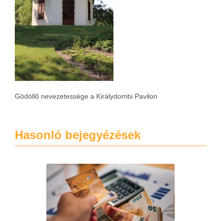
Gödöllő nevezetessége a Királydombi Pavilon
Hasonló bejegyézések