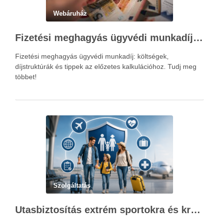
Webáruház
Fizetési meghagyás ügyvédi munkadíja: teljes költségvetési útmutató
Fizetési meghagyás ügyvédi munkadíj: költségek,
díjstruktúrák és tippek az előzetes kalkulációhoz. Tudj meg
többet!
Szolgáltatás
Utasbiztosítás extrém sportokra és krónikus betegségek esetén: mire figyelj utazás előtt?