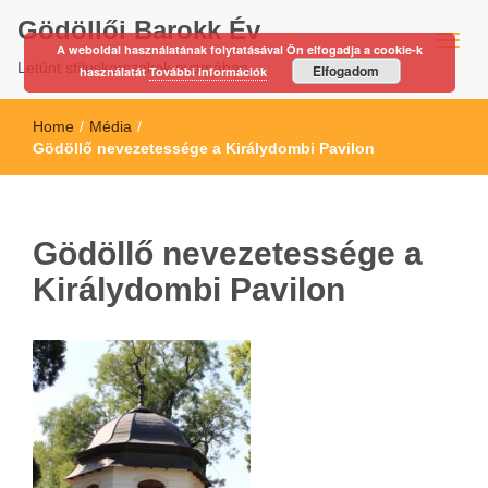
Gödöllői Barokk Év
A weboldal használatának folytatásával Ön elfogadja a cookie-k
Letűnt stíluskorszakok nyomában…
Elfogadom
használatát
További információk
Home
/
Média
/
Gödöllő nevezetessége a Királydombi Pavilon
Gödöllő nevezetessége a
Királydombi Pavilon