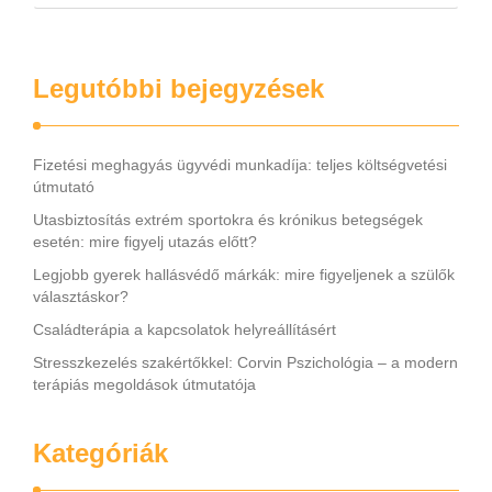
kényelmetlenséget, félelmet vagy dezorientáltságot is
okozhat. A jó hallásvédő egyensúlyt teremt, védi a fület,
miközben …
Legutóbbi bejegyzések
Fizetési meghagyás ügyvédi munkadíja: teljes költségvetési
útmutató
Utasbiztosítás extrém sportokra és krónikus betegségek
esetén: mire figyelj utazás előtt?
Legjobb gyerek hallásvédő márkák: mire figyeljenek a szülők
választáskor?
Családterápia a kapcsolatok helyreállításért
Stresszkezelés szakértőkkel: Corvin Pszichológia – a modern
terápiás megoldások útmutatója
Kategóriák