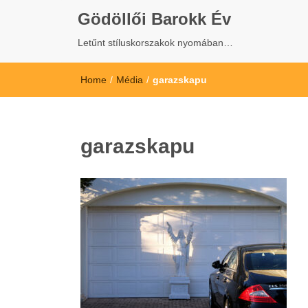
Gödöllői Barokk Év
Letűnt stíluskorszakok nyomában…
Home
/
Média
/
garazskapu
garazskapu