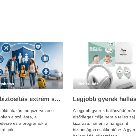
gáltatás
Webáruház
Utasbiztosítás extrém sportokra és krónikus betegségek esetén: mire figyelj utazás előtt?
lföldi utazás megszervezése
A legjobb gyerek hallásvédő már
okan a szállásra, a
elsődleges célja nem a teljes zaj
edésre és a programokra
kizárása, hanem a hangszint
trálnak.
biztonságos csökkentése. A gyer