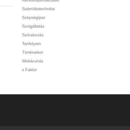
Keresőoptimalizálás
Számítástechnika
 A túl
Szépségípar
y
Szolgáltatás
Szórakozás
di a
Tanfolyam
Történelem
Webáruház
x Faktor