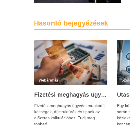
Hasonló bejegyézések
Webáruház
Szol
Fizetési meghagyás ügyvédi munkadíja: teljes költségvetési útmutató
Fizetési meghagyás ügyvédi munkadíj:
Egy kü
költségek, díjstruktúrák és tippek az
során s
előzetes kalkulációhoz. Tudj meg
közlek
többet!
koncen