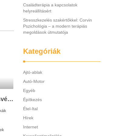
Családterápia a kapcsolatok
helyreállításért
Stresszkezelés szakértőkkel: Corvin
Pszichológia – a modern terápiás
megoldások útmutatója
Kategóriák
Ajtó-ablak
Autó-Motor
Egyéb
Legjobb gyerek hallásvédő márkák: mire figyeljenek a szülők választáskor?
Építkezés
Étel-Ital
kák
Hírek
Internet
ek