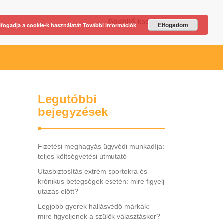
Gödöllő kastély
Elfogadom
lfogadja a cookie-k használatát
További információk
Legutóbbi
bejegyzések
Fizetési meghagyás ügyvédi munkadíja:
teljes költségvetési útmutató
Utasbiztosítás extrém sportokra és
krónikus betegségek esetén: mire figyelj
utazás előtt?
Legjobb gyerek hallásvédő márkák:
mire figyeljenek a szülők választáskor?