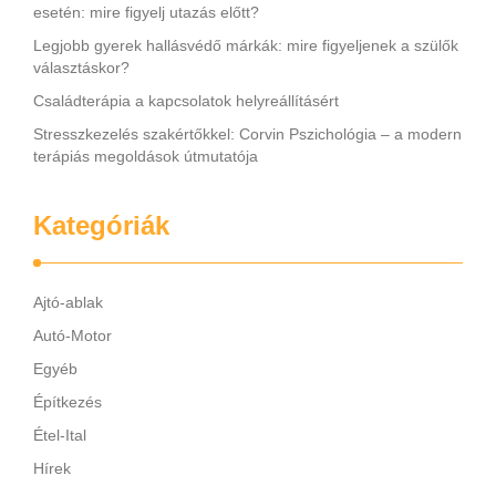
esetén: mire figyelj utazás előtt?
Legjobb gyerek hallásvédő márkák: mire figyeljenek a szülők
választáskor?
Családterápia a kapcsolatok helyreállításért
Stresszkezelés szakértőkkel: Corvin Pszichológia – a modern
terápiás megoldások útmutatója
Kategóriák
Ajtó-ablak
Autó-Motor
Egyéb
Építkezés
Étel-Ital
Hírek