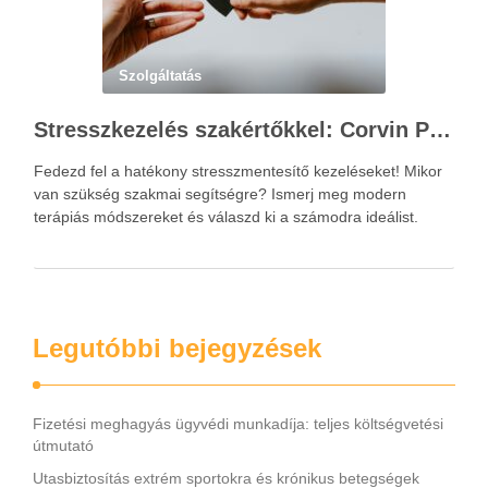
Szolgáltatás
Stresszkezelés szakértőkkel: Corvin Pszichológia – a modern terápiás megoldások útmutatója
Fedezd fel a hatékony stresszmentesítő kezeléseket! Mikor
van szükség szakmai segítségre? Ismerj meg modern
terápiás módszereket és válaszd ki a számodra ideálist.
Legutóbbi bejegyzések
Fizetési meghagyás ügyvédi munkadíja: teljes költségvetési
útmutató
Utasbiztosítás extrém sportokra és krónikus betegségek