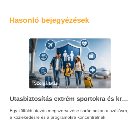
Hasonló bejegyézések
Szolgáltatás
Utasbiztosítás extrém sportokra és krónikus betegségek esetén: mire figyelj utazás előtt?
Egy külföldi utazás megszervezése során sokan a szállásra,
a közlekedésre és a programokra koncentrálnak.