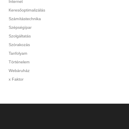
Internet
Keresőoptimalizálás
Számítástechnika
Szépségípar
Szolgáltatás
Szórakozás
Tanfolyam
Történelem
Webáruház
x Faktor