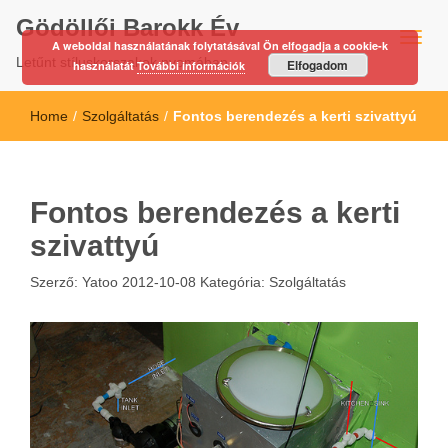
Gödöllői Barokk Év
A weboldal használatának folytatásával Ön elfogadja a cookie-k
Letűnt stíluskorszakok nyomában…
Elfogadom
használatát
További információk
Home
/
Szolgáltatás
/
Fontos berendezés a kerti szivattyú
Fontos berendezés a kerti
szivattyú
Szerző:
Yatoo
2012-10-08
Kategória:
Szolgáltatás