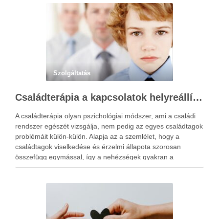
Szolgáltatás
Családterápia a kapcsolatok helyreállításért
A családterápia olyan pszichológiai módszer, ami a családi
rendszer egészét vizsgálja, nem pedig az egyes családtagok
problémáit külön-külön. Alapja az a szemlélet, hogy a
családtagok viselkedése és érzelmi állapota szorosan
összefügg egymással, így a nehézségek gyakran a
kapcsolati mintázatokban gyökereznek. A családterápia
elsődleges célja nem hibást keresni, hanem a működési …