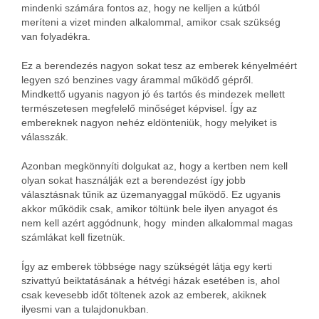
mindenki számára fontos az, hogy ne kelljen a kútból
meríteni a vizet minden alkalommal, amikor csak szükség
van folyadékra.
Ez a berendezés nagyon sokat tesz az emberek kényelméért
legyen szó benzines vagy árammal működő gépről.
Mindkettő ugyanis nagyon jó és tartós és mindezek mellett
természetesen megfelelő minőséget képvisel. Így az
embereknek nagyon nehéz eldönteniük, hogy melyiket is
válasszák.
Azonban megkönnyíti dolgukat az, hogy a kertben nem kell
olyan sokat használják ezt a berendezést így jobb
választásnak tűnik az üzemanyaggal működő. Ez ugyanis
akkor működik csak, amikor töltünk bele ilyen anyagot és
nem kell azért aggódnunk, hogy minden alkalommal magas
számlákat kell fizetnük.
Így az emberek többsége nagy szükségét látja egy kerti
szivattyú beiktatásának a hétvégi házak esetében is, ahol
csak kevesebb időt töltenek azok az emberek, akiknek
ilyesmi van a tulajdonukban.