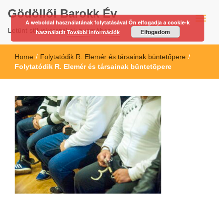
Gödöllői Barokk Év
A weboldal használatának folytatásával Ön elfogadja a cookie-k
Letűnt stíluskorszakok nyomában…
Elfogadom
használatát
További információk
Home
/
Folytatódik R. Elemér és társainak büntetőpere
/
Folytatódik R. Elemér és társainak büntetõpere