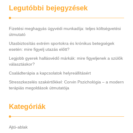
Legutóbbi bejegyzések
Fizetési meghagyás ügyvédi munkadíja: teljes költségvetési
útmutató
Utasbiztosítás extrém sportokra és krónikus betegségek
esetén: mire figyelj utazás előtt?
Legjobb gyerek hallásvédő márkák: mire figyeljenek a szülők
választáskor?
Családterápia a kapcsolatok helyreállításért
Stresszkezelés szakértőkkel: Corvin Pszichológia – a modern
terápiás megoldások útmutatója
Kategóriák
Ajtó-ablak