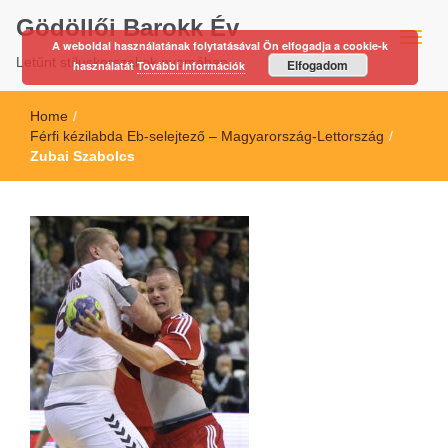
Gödöllői Barokk Év
A weboldal használatának folytatásával Ön elfogadja a cookie-k
Letűnt stíluskorszakok nyomában…
Elfogadom
használatát
További információk
Home
/
Férfi kézilabda Eb-selejtező – Magyarország-Lettország
/
Zubai Szabolcs