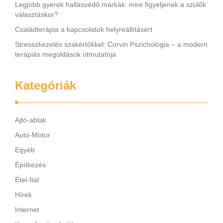
Legjobb gyerek hallásvédő márkák: mire figyeljenek a szülők
választáskor?
Családterápia a kapcsolatok helyreállításért
Stresszkezelés szakértőkkel: Corvin Pszichológia – a modern
terápiás megoldások útmutatója
Kategóriák
Ajtó-ablak
Autó-Motor
Egyéb
Építkezés
Étel-Ital
Hírek
Internet