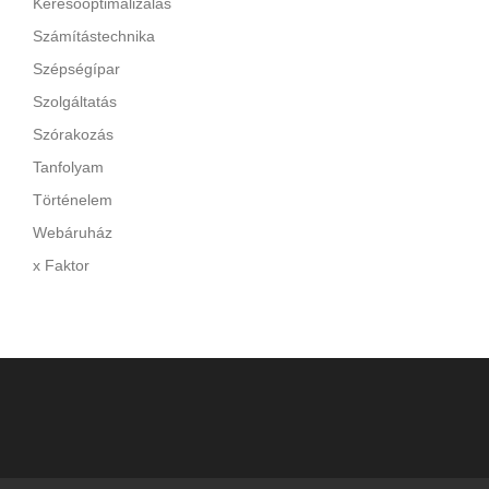
Keresőoptimalizálás
Számítástechnika
Szépségípar
Szolgáltatás
Szórakozás
Tanfolyam
Történelem
Webáruház
x Faktor