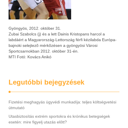
Gyöngyös, 2012. október 31.
Zubai Szabolcs (j) és a lett Dainis Kristopans harcol a
labdáért a Magyarország-Lettország férfi kézilabda Európa-
bajnoki selejtezõ mérkõzésen a gyöngyösi Városi
Sportcsarnokban 2012. október 31-én.
MTI Fotó: Kovács Anikó
Legutóbbi bejegyzések
Fizetési meghagyás ügyvédi munkadíja: teljes költségvetési
útmutató
Utasbiztosítás extrém sportokra és krónikus betegségek
esetén: mire figyelj utazás előtt?